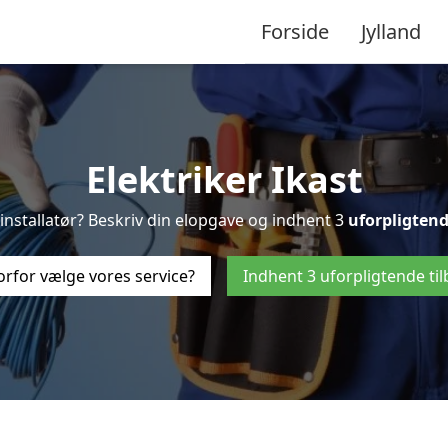
Forside
Jylland
Elektriker Ikast
l-installatør? Beskriv din elopgave og indhent 3
uforpligten
rfor vælge vores service?
Indhent 3 uforpligtende ti