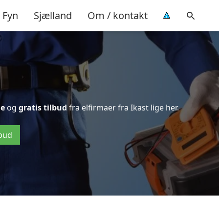
Fyn
Sjælland
Om / kontakt
de
og
gratis tilbud
fra elfirmaer fra Ikast lige her.
lbud