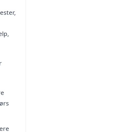
ester,
ælp,
r
re
ørs
mere