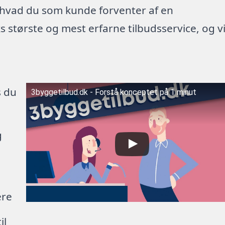
 hvad du som kunde forventer af en
 største og mest erfarne tilbudsservice, og v
s du
3byggetilbud.dk - Forstå konceptet på 1 minut
g
ere
il