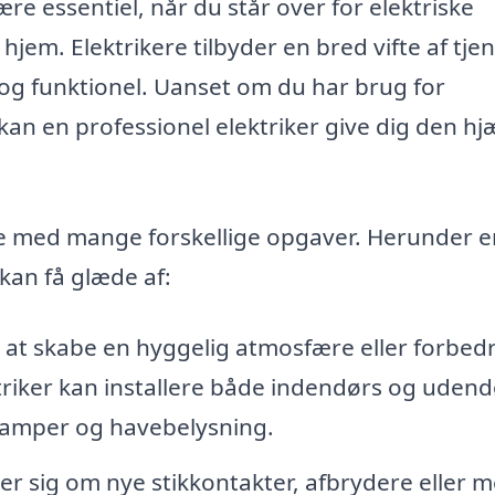
være essentiel, når du står over for elektriske
hjem. Elektrikere tilbyder en bred vifte af tjen
r og funktionel. Uanset om du har brug for
 kan en professionel elektriker give dig den hj
lpe med mange forskellige opgaver. Herunder e
kan få glæde af:
at skabe en hyggelig atmosfære eller forbed
triker kan installere både indendørs og udend
lamper og havebelysning.
r sig om nye stikkontakter, afbrydere eller 