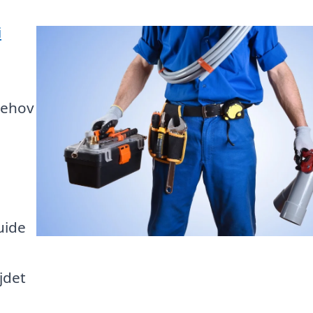
i
 behov
uide
ejdet