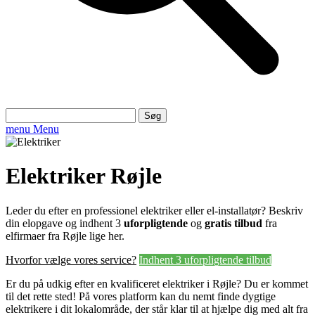
Søg
efter:
menu
Menu
Elektriker Røjle
Leder du efter en professionel elektriker eller el-installatør? Beskriv
din elopgave og indhent 3
uforpligtende
og
gratis tilbud
fra
elfirmaer fra Røjle lige her.
Hvorfor vælge vores service?
Indhent 3 uforpligtende tilbud
Er du på udkig efter en kvalificeret elektriker i Røjle? Du er kommet
til det rette sted! På vores platform kan du nemt finde dygtige
elektrikere i dit lokalområde, der står klar til at hjælpe dig med alt fra