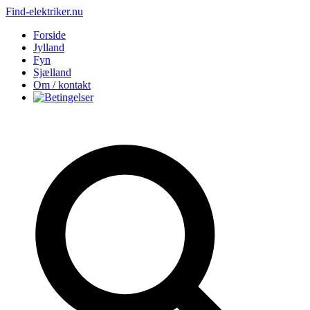
Find-elektriker.nu
Forside
Jylland
Fyn
Sjælland
Om / kontakt