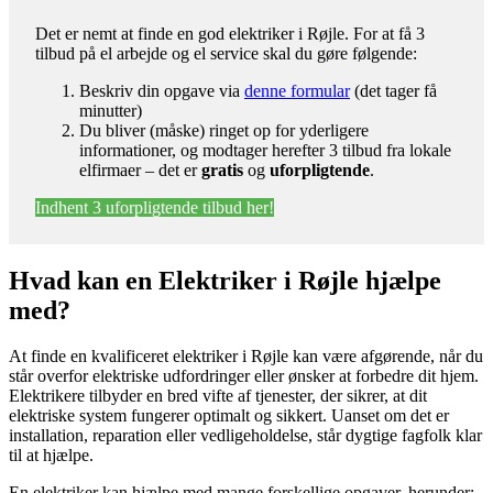
Det er nemt at finde en god elektriker i Røjle. For at få 3
tilbud på el arbejde og el service skal du gøre følgende:
Beskriv din opgave via
denne formular
(det tager få
minutter)
Du bliver (måske) ringet op for yderligere
informationer, og modtager herefter 3 tilbud fra lokale
elfirmaer – det er
gratis
og
uforpligtende
.
Indhent 3 uforpligtende tilbud her!
Hvad kan en Elektriker i Røjle hjælpe
med?
At finde en kvalificeret elektriker i Røjle kan være afgørende, når du
står overfor elektriske udfordringer eller ønsker at forbedre dit hjem.
Elektrikere tilbyder en bred vifte af tjenester, der sikrer, at dit
elektriske system fungerer optimalt og sikkert. Uanset om det er
installation, reparation eller vedligeholdelse, står dygtige fagfolk klar
til at hjælpe.
En elektriker kan hjælpe med mange forskellige opgaver, herunder: