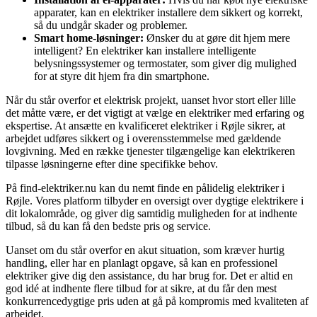
apparater, kan en elektriker installere dem sikkert og korrekt,
så du undgår skader og problemer.
Smart home-løsninger:
Ønsker du at gøre dit hjem mere
intelligent? En elektriker kan installere intelligente
belysningssystemer og termostater, som giver dig mulighed
for at styre dit hjem fra din smartphone.
Når du står overfor et elektrisk projekt, uanset hvor stort eller lille
det måtte være, er det vigtigt at vælge en elektriker med erfaring og
ekspertise. At ansætte en kvalificeret elektriker i Røjle sikrer, at
arbejdet udføres sikkert og i overensstemmelse med gældende
lovgivning. Med en række tjenester tilgængelige kan elektrikeren
tilpasse løsningerne efter dine specifikke behov.
På find-elektriker.nu kan du nemt finde en pålidelig elektriker i
Røjle. Vores platform tilbyder en oversigt over dygtige elektrikere i
dit lokalområde, og giver dig samtidig muligheden for at indhente
tilbud, så du kan få den bedste pris og service.
Uanset om du står overfor en akut situation, som kræver hurtig
handling, eller har en planlagt opgave, så kan en professionel
elektriker give dig den assistance, du har brug for. Det er altid en
god idé at indhente flere tilbud for at sikre, at du får den mest
konkurrencedygtige pris uden at gå på kompromis med kvaliteten af
arbejdet.