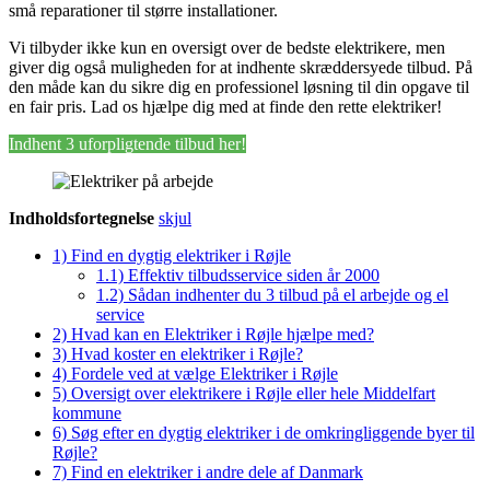
små reparationer til større installationer.
Vi tilbyder ikke kun en oversigt over de bedste elektrikere, men
giver dig også muligheden for at indhente skræddersyede tilbud. På
den måde kan du sikre dig en professionel løsning til din opgave til
en fair pris. Lad os hjælpe dig med at finde den rette elektriker!
Indhent 3 uforpligtende tilbud her!
Indholdsfortegnelse
skjul
1)
Find en dygtig elektriker i Røjle
1.1)
Effektiv tilbudsservice siden år 2000
1.2)
Sådan indhenter du 3 tilbud på el arbejde og el
service
2)
Hvad kan en Elektriker i Røjle hjælpe med?
3)
Hvad koster en elektriker i Røjle?
4)
Fordele ved at vælge Elektriker i Røjle
5)
Oversigt over elektrikere i Røjle eller hele Middelfart
kommune
6)
Søg efter en dygtig elektriker i de omkringliggende byer til
Røjle?
7)
Find en elektriker i andre dele af Danmark