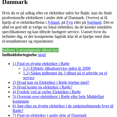
Danmark
Hvis du er på udkig efter en elektriker uden for Røjle, kan du finde
professionelle elektrikere i andre dele af Danmark. Overvej at få
hjælp af et elektrikerfirma i
Jylland
, på
Fyn
eller på
Sjælland
. Det er
altid en god idé at vælge en lokal elektriker, da de kender områdets
specifikationer og kan tilbyde hurtigere service. Uanset hvor du
befinder dig, er der kompetente fagfolk klar til at hjælpe med dine
el-installationer og reparationer.
Indhent 3 uforpligtende tilbud her!
Indholdsfortegnelse
skjul
1)
Find en dygtig elektriker i Røjle
1.1)
Effektiv tilbudsservice siden år 2000
1.2)
Sådan indhenter du 3 tilbud på el arbejde og el
service
2)
Hvad kan en Elektriker i Røjle hjælpe med?
3)
Hvad koster en elektriker i Røjle?
4)
Fordele ved at vælge Elektriker i Røjle
5)
Oversigt over elektrikere i Røjle eller hele Middelfart
kommune
6)
Søg efter en dygtig elektriker i de omkringliggende byer til
Røjle?
7)
Find en elektriker i andre dele af Danmark