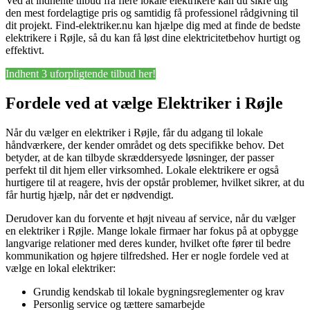
Ved at indhente tilbud fra flere lokale elektrikere kan du sikre dig
den mest fordelagtige pris og samtidig få professionel rådgivning til
dit projekt. Find-elektriker.nu kan hjælpe dig med at finde de bedste
elektrikere i Røjle, så du kan få løst dine elektricitetbehov hurtigt og
effektivt.
Indhent 3 uforpligtende tilbud her!
Fordele ved at vælge Elektriker i Røjle
Når du vælger en elektriker i Røjle, får du adgang til lokale
håndværkere, der kender området og dets specifikke behov. Det
betyder, at de kan tilbyde skræddersyede løsninger, der passer
perfekt til dit hjem eller virksomhed. Lokale elektrikere er også
hurtigere til at reagere, hvis der opstår problemer, hvilket sikrer, at du
får hurtig hjælp, når det er nødvendigt.
Derudover kan du forvente et højt niveau af service, når du vælger
en elektriker i Røjle. Mange lokale firmaer har fokus på at opbygge
langvarige relationer med deres kunder, hvilket ofte fører til bedre
kommunikation og højere tilfredshed. Her er nogle fordele ved at
vælge en lokal elektriker:
Grundig kendskab til lokale bygningsreglementer og krav
Personlig service og tættere samarbejde