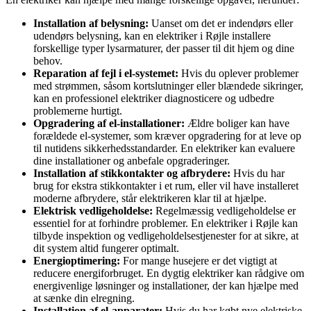
Installation af belysning:
Uanset om det er indendørs eller
udendørs belysning, kan en elektriker i Røjle installere
forskellige typer lysarmaturer, der passer til dit hjem og dine
behov.
Reparation af fejl i el-systemet:
Hvis du oplever problemer
med strømmen, såsom kortslutninger eller blændede sikringer,
kan en professionel elektriker diagnosticere og udbedre
problemerne hurtigt.
Opgradering af el-installationer:
Ældre boliger kan have
forældede el-systemer, som kræver opgradering for at leve op
til nutidens sikkerhedsstandarder. En elektriker kan evaluere
dine installationer og anbefale opgraderinger.
Installation af stikkontakter og afbrydere:
Hvis du har
brug for ekstra stikkontakter i et rum, eller vil have installeret
moderne afbrydere, står elektrikeren klar til at hjælpe.
Elektrisk vedligeholdelse:
Regelmæssig vedligeholdelse er
essentiel for at forhindre problemer. En elektriker i Røjle kan
tilbyde inspektion og vedligeholdelsestjenester for at sikre, at
dit system altid fungerer optimalt.
Energioptimering:
For mange husejere er det vigtigt at
reducere energiforbruget. En dygtig elektriker kan rådgive om
energivenlige løsninger og installationer, der kan hjælpe med
at sænke din elregning.
Installation af el-apparater:
Hvis du har købt nye elektriske