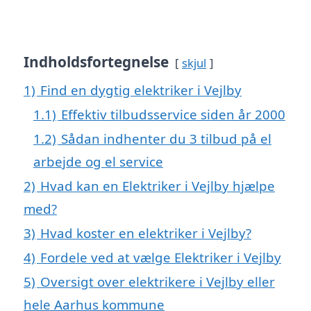
Indholdsfortegnelse
skjul
1)
Find en dygtig elektriker i Vejlby
1.1)
Effektiv tilbudsservice siden år 2000
1.2)
Sådan indhenter du 3 tilbud på el
arbejde og el service
2)
Hvad kan en Elektriker i Vejlby hjælpe
med?
3)
Hvad koster en elektriker i Vejlby?
4)
Fordele ved at vælge Elektriker i Vejlby
5)
Oversigt over elektrikere i Vejlby eller
hele Aarhus kommune