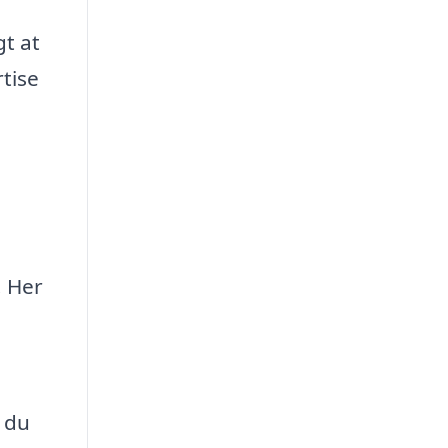
gt at
rtise
. Her
å du