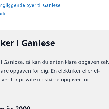
ingliggende byer til Ganløse
ark
iker i Ganløse
 i Ganløse, så kan du enten klare opgaven sel
lare opgaven for dig. En elektriker eller el-
aver for private og større opgaver for
en år 2000