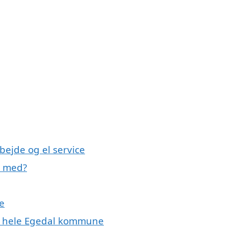
bejde og el service
e med?
se
ler hele Egedal kommune