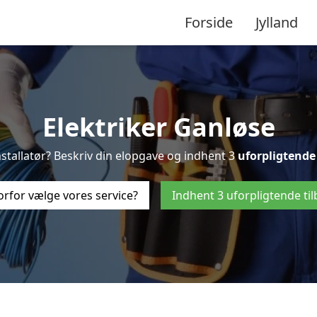
Forside
Jylland
Elektriker Ganløse
installatør? Beskriv din elopgave og indhent 3
uforpligtende
rfor vælge vores service?
Indhent 3 uforpligtende ti