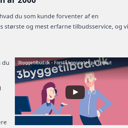
 hvad du som kunde forventer af en
 største og mest erfarne tilbudsservice, og v
s du
3byggetilbud.dk - Forstå konceptet på 1 minut
g
ere