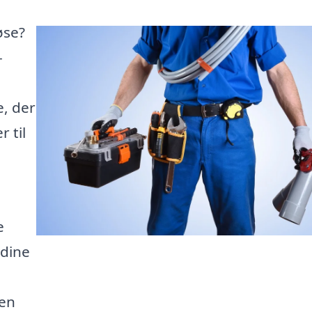
øse?
-
e, der
 til
e
 dine
 en