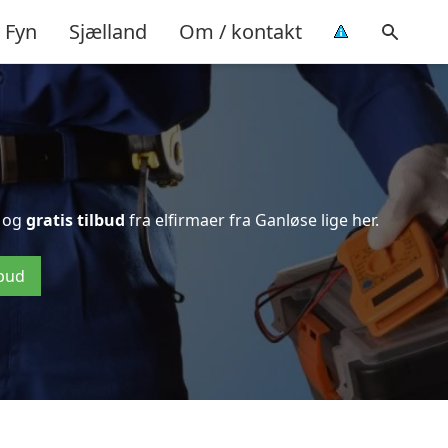
Fyn
Sjælland
Om / kontakt
og
gratis tilbud
fra elfirmaer fra Ganløse lige her.
lbud