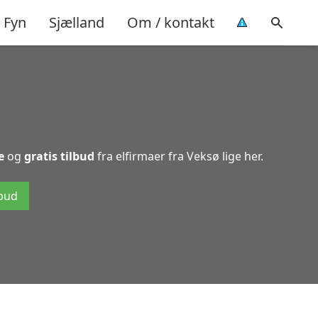
Fyn
Sjælland
Om / kontakt
e
og
gratis tilbud
fra elfirmaer fra Veksø lige her.
lbud