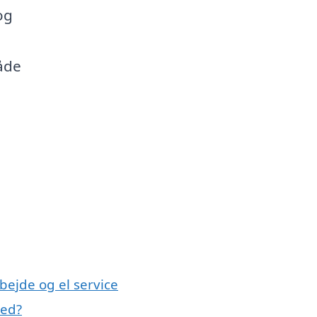
og
både
bejde og el service
med?