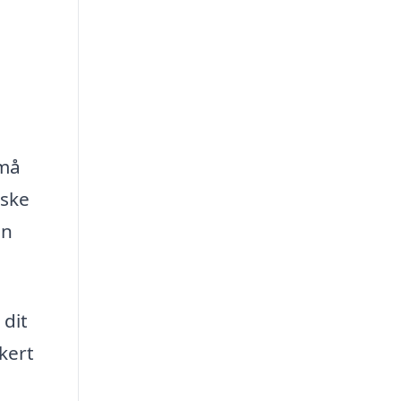
små
iske
en
 dit
kkert