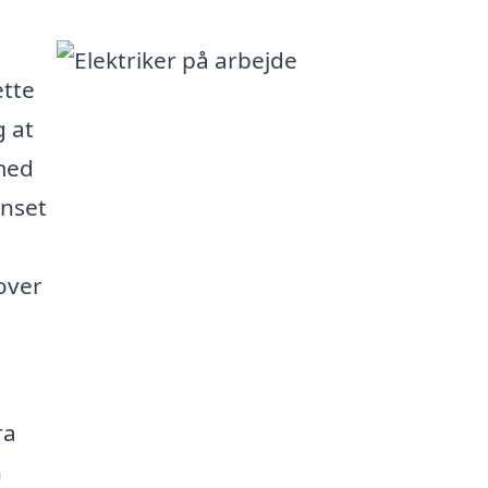
ette
g at
 med
anset
 over
ra
n