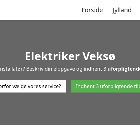
Forside
Jylland
Elektriker Veksø
-installatør? Beskriv din elopgave og indhent 3
uforpligtend
rfor vælge vores service?
Indhent 3 uforpligtende ti