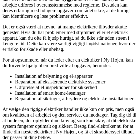
arbejde udføres i overensstemmelse med reglerne. Desuden kan
deres erfaring med tidligere opgaver i området sikre, at de hurtigt
kan identificere og løse problemer effektivt.
Det er også værd at nævne, at mange elektrikere tilbyder akutte
tjenester. Hvis du har problemer med strømmen eller et elektrisk
apparat, kan du ofte få hjælp hurtigt, så du ikke står uden strøm i
længere tid. Dette kan være særligt vigtigt i nødsituationer, hvor der
er risiko for skade eller ubehag.
For at opsummere, når du leder efter en elektriker i Ny Højen, kan
du forvente hjælp til en bred vifte af opgaver, herunder:
Installation af belysning og el-apparater
Reparation af eksisterende elektriske systemer
Udførelse af el-inspektioner for sikkerhed
Installation af smart home-løsninger
Reparation af sikringer, afbrydere og elektriske installationer
At vælge den rigtige elektriker handler ikke kun om pris, men også
om kvaliteten af arbejdet og den service, du modtager. Tag dig tid til
at finde en, der opfylder dine krav og som kan sikre, at dit elektriske
system fungerer optimalt og sikkert. Besøg find-elektriker.nu for at
finde din næste elektriker i Ny Højen, og få et skræddersyet tilbud,
der passer til dine behov.