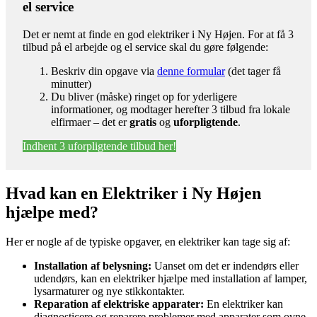
el service
Det er nemt at finde en god elektriker i Ny Højen. For at få 3
tilbud på el arbejde og el service skal du gøre følgende:
Beskriv din opgave via
denne formular
(det tager få
minutter)
Du bliver (måske) ringet op for yderligere
informationer, og modtager herefter 3 tilbud fra lokale
elfirmaer – det er
gratis
og
uforpligtende
.
Indhent 3 uforpligtende tilbud her!
Hvad kan en Elektriker i Ny Højen
hjælpe med?
Her er nogle af de typiske opgaver, en elektriker kan tage sig af:
Installation af belysning:
Uanset om det er indendørs eller
udendørs, kan en elektriker hjælpe med installation af lamper,
lysarmaturer og nye stikkontakter.
Reparation af elektriske apparater:
En elektriker kan
diagnosticere og reparere problemer med apparater som ovne,