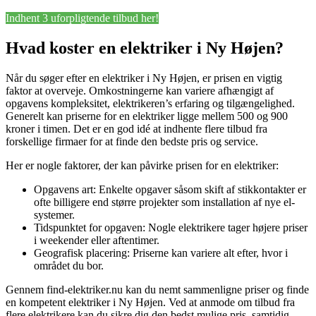
Indhent 3 uforpligtende tilbud her!
Hvad koster en elektriker i Ny Højen?
Når du søger efter en elektriker i Ny Højen, er prisen en vigtig
faktor at overveje. Omkostningerne kan variere afhængigt af
opgavens kompleksitet, elektrikeren’s erfaring og tilgængelighed.
Generelt kan priserne for en elektriker ligge mellem 500 og 900
kroner i timen. Det er en god idé at indhente flere tilbud fra
forskellige firmaer for at finde den bedste pris og service.
Her er nogle faktorer, der kan påvirke prisen for en elektriker:
Opgavens art: Enkelte opgaver såsom skift af stikkontakter er
ofte billigere end større projekter som installation af nye el-
systemer.
Tidspunktet for opgaven: Nogle elektrikere tager højere priser
i weekender eller aftentimer.
Geografisk placering: Priserne kan variere alt efter, hvor i
området du bor.
Gennem find-elektriker.nu kan du nemt sammenligne priser og finde
en kompetent elektriker i Ny Højen. Ved at anmode om tilbud fra
flere elektrikere kan du sikre dig den bedst mulige pris, samtidig