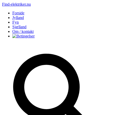
Find-elektriker.nu
Forside
Jylland
Fyn
Sjælland
Om / kontakt