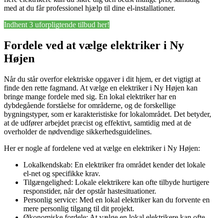
med at du får professionel hjælp til dine el-installationer.
Indhent 3 uforpligtende tilbud her!
Fordele ved at vælge elektriker i Ny
Højen
Når du står overfor elektriske opgaver i dit hjem, er det vigtigt at
finde den rette fagmand. At vælge en elektriker i Ny Højen kan
bringe mange fordele med sig. En lokal elektriker har en
dybdegående forståelse for områderne, og de forskellige
bygningstyper, som er karakteristiske for lokalområdet. Det betyder,
at de udfører arbejdet præcist og effektivt, samtidig med at de
overholder de nødvendige sikkerhedsguidelines.
Her er nogle af fordelene ved at vælge en elektriker i Ny Højen:
Lokalkendskab: En elektriker fra området kender det lokale
el-net og specifikke krav.
Tilgængelighed: Lokale elektrikere kan ofte tilbyde hurtigere
responstider, når der opstår hastesituationer.
Personlig service: Med en lokal elektriker kan du forvente en
mere personlig tilgang til dit projekt.
Økonomiske fordele: At vælge en lokal elektrikere kan ofte