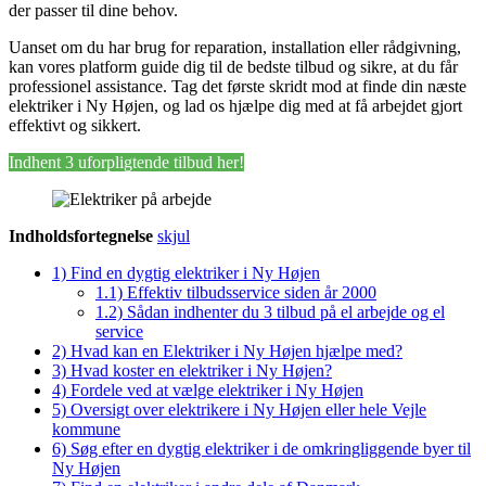
der passer til dine behov.
Uanset om du har brug for reparation, installation eller rådgivning,
kan vores platform guide dig til de bedste tilbud og sikre, at du får
professionel assistance. Tag det første skridt mod at finde din næste
elektriker i Ny Højen, og lad os hjælpe dig med at få arbejdet gjort
effektivt og sikkert.
Indhent 3 uforpligtende tilbud her!
Indholdsfortegnelse
skjul
1)
Find en dygtig elektriker i Ny Højen
1.1)
Effektiv tilbudsservice siden år 2000
1.2)
Sådan indhenter du 3 tilbud på el arbejde og el
service
2)
Hvad kan en Elektriker i Ny Højen hjælpe med?
3)
Hvad koster en elektriker i Ny Højen?
4)
Fordele ved at vælge elektriker i Ny Højen
5)
Oversigt over elektrikere i Ny Højen eller hele Vejle
kommune
6)
Søg efter en dygtig elektriker i de omkringliggende byer til
Ny Højen