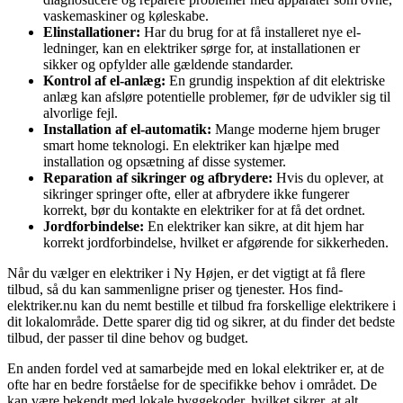
vaskemaskiner og køleskabe.
Elinstallationer:
Har du brug for at få installeret nye el-
ledninger, kan en elektriker sørge for, at installationen er
sikker og opfylder alle gældende standarder.
Kontrol af el-anlæg:
En grundig inspektion af dit elektriske
anlæg kan afsløre potentielle problemer, før de udvikler sig til
alvorlige fejl.
Installation af el-automatik:
Mange moderne hjem bruger
smart home teknologi. En elektriker kan hjælpe med
installation og opsætning af disse systemer.
Reparation af sikringer og afbrydere:
Hvis du oplever, at
sikringer springer ofte, eller at afbrydere ikke fungerer
korrekt, bør du kontakte en elektriker for at få det ordnet.
Jordforbindelse:
En elektriker kan sikre, at dit hjem har
korrekt jordforbindelse, hvilket er afgørende for sikkerheden.
Når du vælger en elektriker i Ny Højen, er det vigtigt at få flere
tilbud, så du kan sammenligne priser og tjenester. Hos find-
elektriker.nu kan du nemt bestille et tilbud fra forskellige elektrikere i
dit lokalområde. Dette sparer dig tid og sikrer, at du finder det bedste
tilbud, der passer til dine behov og budget.
En anden fordel ved at samarbejde med en lokal elektriker er, at de
ofte har en bedre forståelse for de specifikke behov i området. De
kan være bekendt med lokale byggekoder, hvilket sikrer, at alt