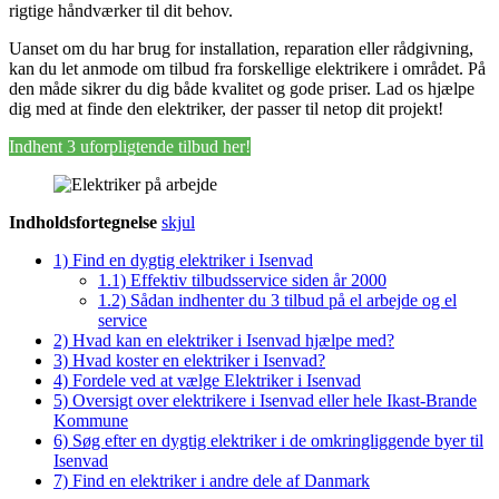
rigtige håndværker til dit behov.
Uanset om du har brug for installation, reparation eller rådgivning,
kan du let anmode om tilbud fra forskellige elektrikere i området. På
den måde sikrer du dig både kvalitet og gode priser. Lad os hjælpe
dig med at finde den elektriker, der passer til netop dit projekt!
Indhent 3 uforpligtende tilbud her!
Indholdsfortegnelse
skjul
1)
Find en dygtig elektriker i Isenvad
1.1)
Effektiv tilbudsservice siden år 2000
1.2)
Sådan indhenter du 3 tilbud på el arbejde og el
service
2)
Hvad kan en elektriker i Isenvad hjælpe med?
3)
Hvad koster en elektriker i Isenvad?
4)
Fordele ved at vælge Elektriker i Isenvad
5)
Oversigt over elektrikere i Isenvad eller hele Ikast-Brande
Kommune
6)
Søg efter en dygtig elektriker i de omkringliggende byer til
Isenvad
7)
Find en elektriker i andre dele af Danmark