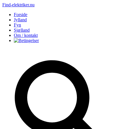
Find-elektriker.nu
Forside
Jylland
Fyn
Sjælland
Om / kontakt