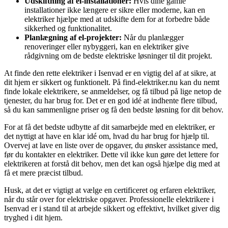
Udskiftning af el-installationer:
Hvis dine gamle
installationer ikke længere er sikre eller moderne, kan en
elektriker hjælpe med at udskifte dem for at forbedre både
sikkerhed og funktionalitet.
Planlægning af el-projekter:
Når du planlægger
renoveringer eller nybyggeri, kan en elektriker give
rådgivning om de bedste elektriske løsninger til dit projekt.
At finde den rette elektriker i Isenvad er en vigtig del af at sikre, at
dit hjem er sikkert og funktionelt. På find-elektriker.nu kan du nemt
finde lokale elektrikere, se anmeldelser, og få tilbud på lige netop de
tjenester, du har brug for. Det er en god idé at indhente flere tilbud,
så du kan sammenligne priser og få den bedste løsning for dit behov.
For at få det bedste udbytte af dit samarbejde med en elektriker, er
det nyttigt at have en klar idé om, hvad du har brug for hjælp til.
Overvej at lave en liste over de opgaver, du ønsker assistance med,
før du kontakter en elektriker. Dette vil ikke kun gøre det lettere for
elektrikeren at forstå dit behov, men det kan også hjælpe dig med at
få et mere præcist tilbud.
Husk, at det er vigtigt at vælge en certificeret og erfaren elektriker,
når du står over for elektriske opgaver. Professionelle elektrikere i
Isenvad er i stand til at arbejde sikkert og effektivt, hvilket giver dig
tryghed i dit hjem.