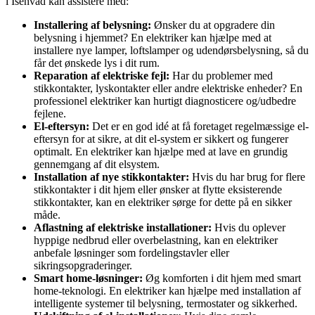
i Isenvad kan assistere med:
Installering af belysning:
Ønsker du at opgradere din
belysning i hjemmet? En elektriker kan hjælpe med at
installere nye lamper, loftslamper og udendørsbelysning, så du
får det ønskede lys i dit rum.
Reparation af elektriske fejl:
Har du problemer med
stikkontakter, lyskontakter eller andre elektriske enheder? En
professionel elektriker kan hurtigt diagnosticere og/udbedre
fejlene.
El-eftersyn:
Det er en god idé at få foretaget regelmæssige el-
eftersyn for at sikre, at dit el-system er sikkert og fungerer
optimalt. En elektriker kan hjælpe med at lave en grundig
gennemgang af dit elsystem.
Installation af nye stikkontakter:
Hvis du har brug for flere
stikkontakter i dit hjem eller ønsker at flytte eksisterende
stikkontakter, kan en elektriker sørge for dette på en sikker
måde.
Aflastning af elektriske installationer:
Hvis du oplever
hyppige nedbrud eller overbelastning, kan en elektriker
anbefale løsninger som fordelingstavler eller
sikringsopgraderinger.
Smart home-løsninger:
Øg komforten i dit hjem med smart
home-teknologi. En elektriker kan hjælpe med installation af
intelligente systemer til belysning, termostater og sikkerhed.