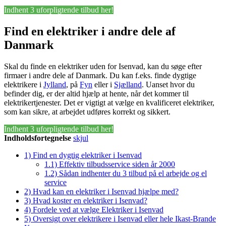
Indhent 3 uforpligtende tilbud her!
Find en elektriker i andre dele af
Danmark
Skal du finde en elektriker uden for Isenvad, kan du søge efter
firmaer i andre dele af Danmark. Du kan f.eks. finde dygtige
elektrikere i
Jylland
, på
Fyn
eller i
Sjælland
. Uanset hvor du
befinder dig, er der altid hjælp at hente, når det kommer til
elektrikertjenester. Det er vigtigt at vælge en kvalificeret elektriker,
som kan sikre, at arbejdet udføres korrekt og sikkert.
Indhent 3 uforpligtende tilbud her!
Indholdsfortegnelse
skjul
1)
Find en dygtig elektriker i Isenvad
1.1)
Effektiv tilbudsservice siden år 2000
1.2)
Sådan indhenter du 3 tilbud på el arbejde og el
service
2)
Hvad kan en elektriker i Isenvad hjælpe med?
3)
Hvad koster en elektriker i Isenvad?
4)
Fordele ved at vælge Elektriker i Isenvad
5)
Oversigt over elektrikere i Isenvad eller hele Ikast-Brande