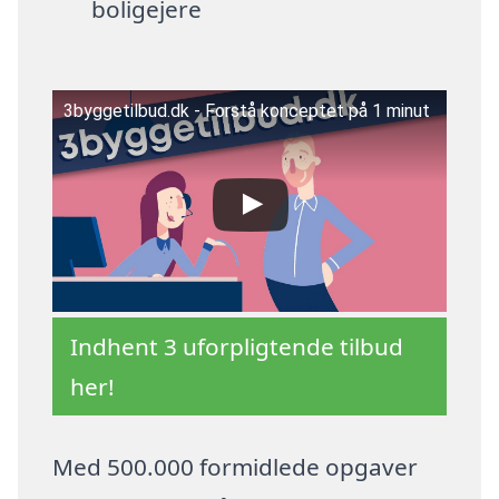
boligejere
3byggetilbud.dk - Forstå konceptet på 1 minut
Indhent 3 uforpligtende tilbud
her!
Med 500.000 formidlede opgaver