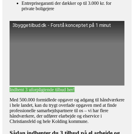
Entreprisegaranti der dækker op til 3.000 kr. for
private boligejere
3byggetilbud.dk - Forstå konceptet på 1 minut
Indhent 3 uforpligtende tilbud her!
Med 500.000 formidlede opgaver og adgang til håndværkere
i hele landet, kan du trygt overlade opgaven med at finde
professionelle samarbejdspartnere til os – vi har flere
håndværkere, der udfører elarbejde og elservice i
Christiansfeld og hele Kolding kommune.
Sådan indhenter du 3 tilbud på el arbejde og