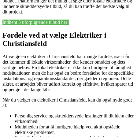
budget. Platformen gør det muligt at søge efter lokale elektrikere og
indhente skræddersyede tilbud, så du kan træffe det bedste valg til
dit projekt.
Indhent 3 uforpligtende tilbud her!
Fordele ved at vælge Elektriker i
Christiansfeld
At vælge en elektriker i Christiansfeld har mange fordele, især når
det kommer til lokale virksomheder, der kender området og dets
særlige behov. En lokal elektriker er ikke kun hurtigere til rådighed i
nødsituationer, men de har også en bedre forståelse for de specifikke
installations- og reparationsstandarder, der gælder i regionen. Dette
sikrer, at arbejdet bliver udført korrekt og effektivt, hvilket sparer tid
og penge i det lange løb.
Når du vælger en elektriker i Christiansfeld, kan du også nyde godt
af:
Personlig service og skræddersyede løsninger til dit hjem eller
virksomhed.
Muligheden for at få hurtigere hjælp ved akut opståede
elektriske problemer.