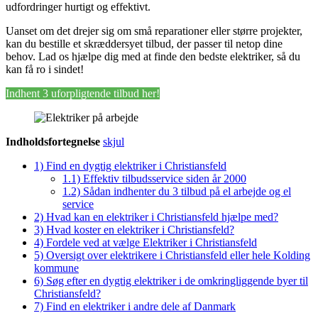
udfordringer hurtigt og effektivt.
Uanset om det drejer sig om små reparationer eller større projekter,
kan du bestille et skræddersyet tilbud, der passer til netop dine
behov. Lad os hjælpe dig med at finde den bedste elektriker, så du
kan få ro i sindet!
Indhent 3 uforpligtende tilbud her!
Indholdsfortegnelse
skjul
1)
Find en dygtig elektriker i Christiansfeld
1.1)
Effektiv tilbudsservice siden år 2000
1.2)
Sådan indhenter du 3 tilbud på el arbejde og el
service
2)
Hvad kan en elektriker i Christiansfeld hjælpe med?
3)
Hvad koster en elektriker i Christiansfeld?
4)
Fordele ved at vælge Elektriker i Christiansfeld
5)
Oversigt over elektrikere i Christiansfeld eller hele Kolding
kommune
6)
Søg efter en dygtig elektriker i de omkringliggende byer til
Christiansfeld?
7)
Find en elektriker i andre dele af Danmark