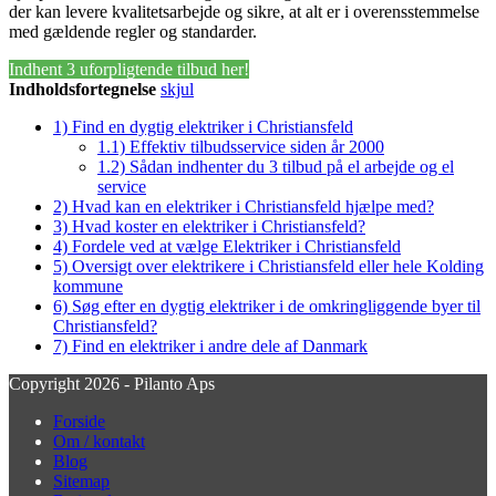
der kan levere kvalitetsarbejde og sikre, at alt er i overensstemmelse
med gældende regler og standarder.
Indhent 3 uforpligtende tilbud her!
Indholdsfortegnelse
skjul
1)
Find en dygtig elektriker i Christiansfeld
1.1)
Effektiv tilbudsservice siden år 2000
1.2)
Sådan indhenter du 3 tilbud på el arbejde og el
service
2)
Hvad kan en elektriker i Christiansfeld hjælpe med?
3)
Hvad koster en elektriker i Christiansfeld?
4)
Fordele ved at vælge Elektriker i Christiansfeld
5)
Oversigt over elektrikere i Christiansfeld eller hele Kolding
kommune
6)
Søg efter en dygtig elektriker i de omkringliggende byer til
Christiansfeld?
7)
Find en elektriker i andre dele af Danmark
Copyright 2026 - Pilanto Aps
Forside
Om / kontakt
Blog
Sitemap