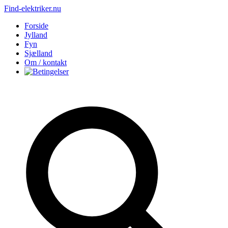
Find-elektriker.nu
Forside
Jylland
Fyn
Sjælland
Om / kontakt