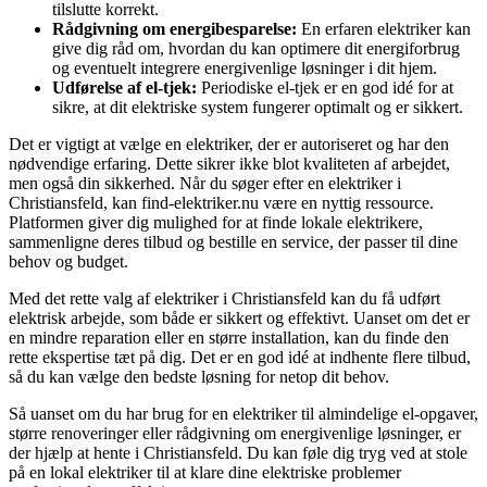
tilslutte korrekt.
Rådgivning om energibesparelse:
En erfaren elektriker kan
give dig råd om, hvordan du kan optimere dit energiforbrug
og eventuelt integrere energivenlige løsninger i dit hjem.
Udførelse af el-tjek:
Periodiske el-tjek er en god idé for at
sikre, at dit elektriske system fungerer optimalt og er sikkert.
Det er vigtigt at vælge en elektriker, der er autoriseret og har den
nødvendige erfaring. Dette sikrer ikke blot kvaliteten af arbejdet,
men også din sikkerhed. Når du søger efter en elektriker i
Christiansfeld, kan find-elektriker.nu være en nyttig ressource.
Platformen giver dig mulighed for at finde lokale elektrikere,
sammenligne deres tilbud og bestille en service, der passer til dine
behov og budget.
Med det rette valg af elektriker i Christiansfeld kan du få udført
elektrisk arbejde, som både er sikkert og effektivt. Uanset om det er
en mindre reparation eller en større installation, kan du finde den
rette ekspertise tæt på dig. Det er en god idé at indhente flere tilbud,
så du kan vælge den bedste løsning for netop dit behov.
Så uanset om du har brug for en elektriker til almindelige el-opgaver,
større renoveringer eller rådgivning om energivenlige løsninger, er
der hjælp at hente i Christiansfeld. Du kan føle dig tryg ved at stole
på en lokal elektriker til at klare dine elektriske problemer