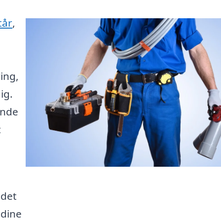
tår
,
ing,
ig.
inde
t
 det
 dine