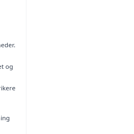
heder.
et og
rikere
ning