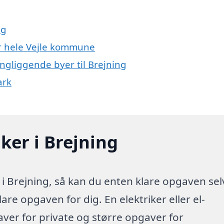
ng
ler hele Vejle kommune
ingliggende byer til Brejning
ark
iker i Brejning
 i Brejning, så kan du enten klare opgaven sel
lare opgaven for dig. En elektriker eller el-
aver for private og større opgaver for