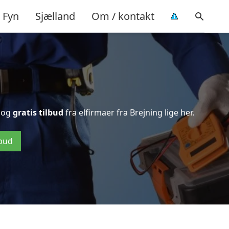
Fyn
Sjælland
Om / kontakt
og
gratis tilbud
fra elfirmaer fra Brejning lige her.
lbud