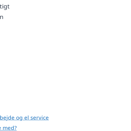
tigt
en
bejde og el service
pe med?