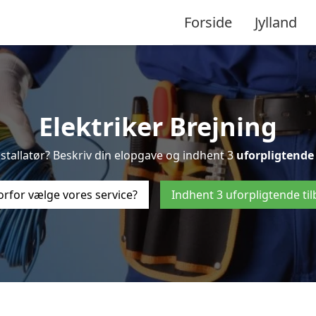
Forside
Jylland
Elektriker Brejning
installatør? Beskriv din elopgave og indhent 3
uforpligtende
rfor vælge vores service?
Indhent 3 uforpligtende ti