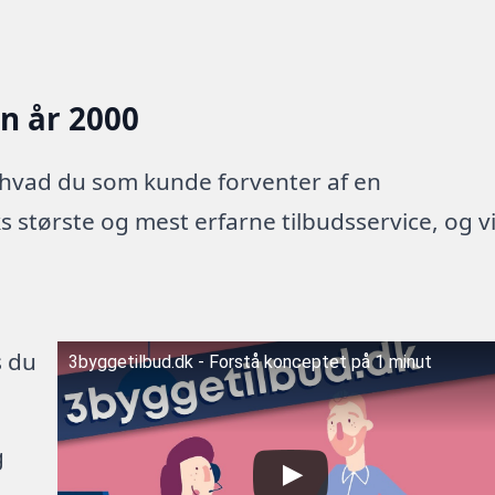
en år 2000
 hvad du som kunde forventer af en
 største og mest erfarne tilbudsservice, og v
s du
3byggetilbud.dk - Forstå konceptet på 1 minut
g