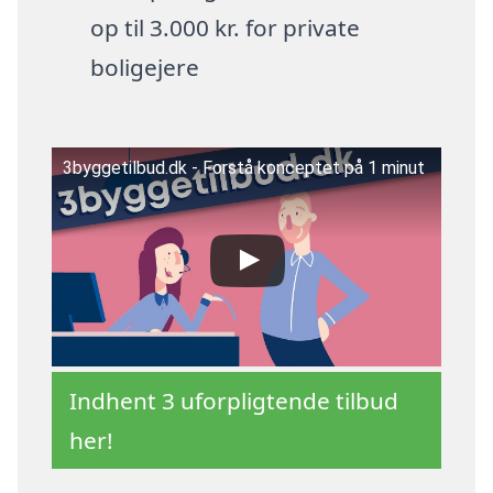
op til 3.000 kr. for private
boligejere
3byggetilbud.dk - Forstå konceptet på 1 minut
Indhent 3 uforpligtende tilbud
her!