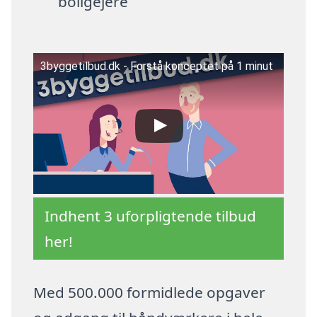
boligejere
3byggetilbud.dk - Forstå konceptet på 1 minut
Indhent 3 uforpligtende tilbud
her!
Med 500.000 formidlede opgaver