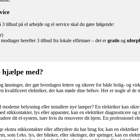
vice
 3 tilbud på el arbejde og el service skal du gøre følgende:
r)
modtager herefter 3 tilbud fra lokale elfirmaer – det er
gratis
og
uforpl
p hjælpe med?
og løsninger, der gør hverdagen lettere og sikrere for både bolig- og v
inde en kvalificeret elektriker, der kan møde dine behov. Her er nogle af 
oderne belysning eller installere nye lamper? En elektriker kan sikre k
stikkontakter, lys eller apparater, kan en elektriker diagnosticere og rep
ere dit el-system, især hvis du renoverer dit hjem. En professionel elek
ekstra stikkontakter eller afbrydere du har brug for, kan en elektriker
, som f.eks. lys, der blinker, eller sikringer, der springer, kan en elektr