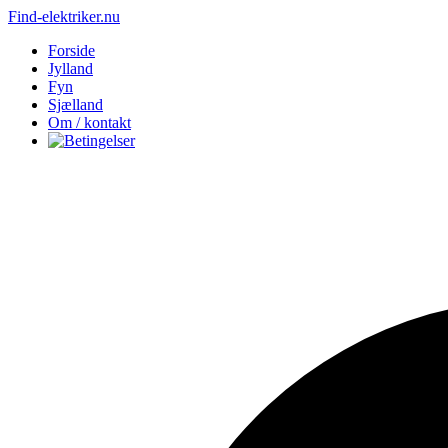
Find-elektriker.nu
Forside
Jylland
Fyn
Sjælland
Om / kontakt