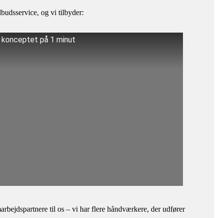
budsservice, og vi tilbyder:
å konceptet på 1 minut
bejdspartnere til os – vi har flere håndværkere, der udfører