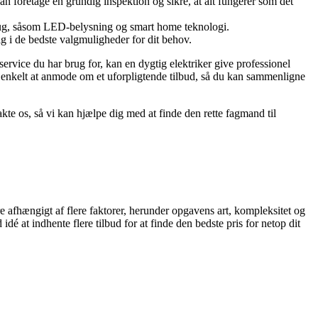
n foretage en grundig inspektion og sikre, at alt fungerer som det
brug, såsom LED-belysning og smart home teknologi.
dig i de bedste valgmuligheder for dit behov.
 service du har brug for, kan en dygtig elektriker give professionel
og enkelt at anmode om et uforpligtende tilbud, så du kan sammenligne
e os, så vi kan hjælpe dig med at finde den rette fagmand til
re afhængigt af flere faktorer, herunder opgavens art, kompleksitet og
dé at indhente flere tilbud for at finde den bedste pris for netop dit