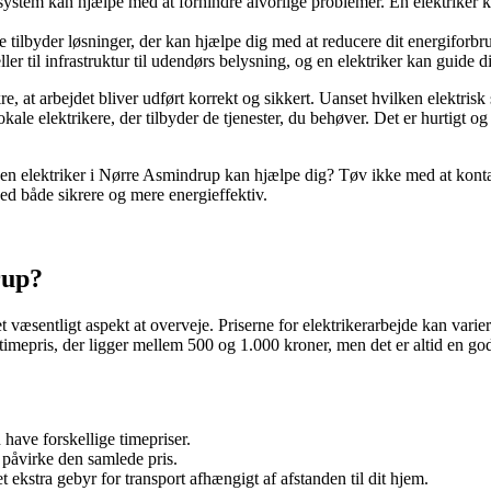
ystem kan hjælpe med at forhindre alvorlige problemer. En elektriker ka
 tilbyder løsninger, der kan hjælpe dig med at reducere dit energifor
eller til infrastruktur til udendørs belysning, og en elektriker kan guide 
kre, at arbejdet bliver udført korrekt og sikkert. Uanset hvilken elektrisk
ale elektrikere, der tilbyder de tjenester, du behøver. Det er hurtigt 
en elektriker i Nørre Asmindrup kan hjælpe dig? Tøv ikke med at kontakt
ed både sikrere og mere energieffektiv.
rup?
 væsentligt aspekt at overveje. Priserne for elektrikerarbejde kan varie
imepris, der ligger mellem 500 og 1.000 kroner, men det er altid en god i
 have forskellige timepriser.
s påvirke den samlede pris.
t ekstra gebyr for transport afhængigt af afstanden til dit hjem.