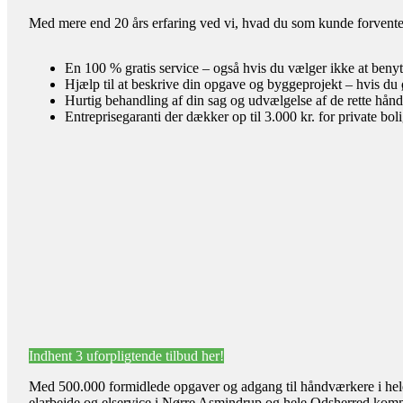
Med mere end 20 års erfaring ved vi, hvad du som kunde forventer 
En 100 % gratis service – også hvis du vælger ikke at benyt
Hjælp til at beskrive din opgave og byggeprojekt – hvis du 
Hurtig behandling af din sag og udvælgelse af de rette hån
Entreprisegaranti der dækker op til 3.000 kr. for private bol
Indhent 3 uforpligtende tilbud her!
Med 500.000 formidlede opgaver og adgang til håndværkere i hele l
elarbejde og elservice i Nørre Asmindrup og hele Odsherred ko