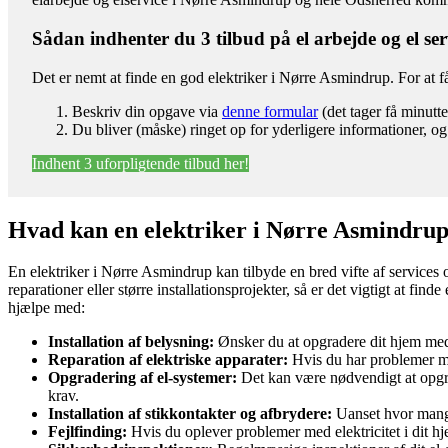
Sådan indhenter du 3 tilbud på el arbejde og el ser
Det er nemt at finde en god elektriker i Nørre Asmindrup. For at få
Beskriv din opgave via
denne formular
(det tager få minutte
Du bliver (måske) ringet op for yderligere informationer, og 
Indhent 3 uforpligtende tilbud her!
Hvad kan en elektriker i Nørre Asmindru
En elektriker i Nørre Asmindrup kan tilbyde en bred vifte af services 
reparationer eller større installationsprojekter, så er det vigtigt at f
hjælpe med:
Installation af belysning:
Ønsker du at opgradere dit hjem med m
Reparation af elektriske apparater:
Hvis du har problemer med 
Opgradering af el-systemer:
Det kan være nødvendigt at opgrad
krav.
Installation af stikkontakter og afbrydere:
Uanset hvor mange 
Fejlfinding:
Hvis du oplever problemer med elektricitet i dit hjem