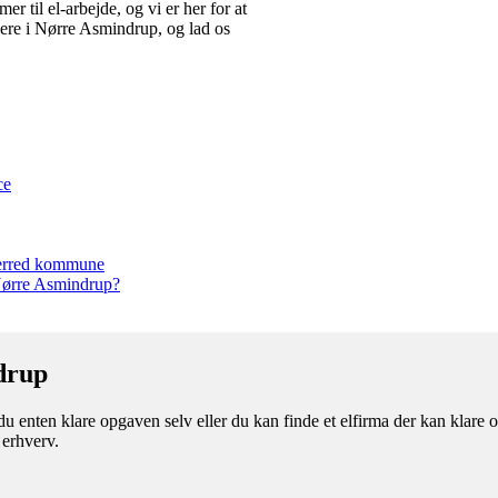
r til el-arbejde, og vi er her for at
kere i Nørre Asmindrup, og lad os
ce
sherred kommune
 Nørre Asmindrup?
ndrup
enten klare opgaven selv eller du kan finde et elfirma der kan klare opg
 erhverv.