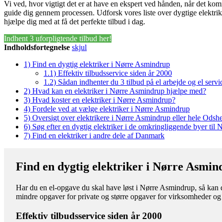
Vi ved, hvor vigtigt det er at have en ekspert ved hånden, når det komme
guide dig gennem processen. Udforsk vores liste over dygtige elektri
hjælpe dig med at få det perfekte tilbud i dag.
Indhent 3 uforpligtende tilbud her!
Indholdsfortegnelse
skjul
1)
Find en dygtig elektriker i Nørre Asmindrup
1.1)
Effektiv tilbudsservice siden år 2000
1.2)
Sådan indhenter du 3 tilbud på el arbejde og el servi
2)
Hvad kan en elektriker i Nørre Asmindrup hjælpe med?
3)
Hvad koster en elektriker i Nørre Asmindrup?
4)
Fordele ved at vælge elektriker i Nørre Asmindrup
5)
Oversigt over elektrikere i Nørre Asmindrup eller hele Od
6)
Søg efter en dygtig elektriker i de omkringliggende byer til
7)
Find en elektriker i andre dele af Danmark
Find en dygtig elektriker i Nørre Asmi
Har du en el-opgave du skal have løst i Nørre Asmindrup, så kan du 
mindre opgaver for private og større opgaver for virksomheder og
Effektiv tilbudsservice siden år 2000