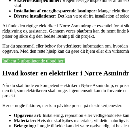
Sikkerhedsinspektioner:
Regelmæssige inspektioner af dit el-s
skal.
Installation af energibesparende løsninger:
Mange elektrikere
Diverse installationer:
Det kan være alt fra installation af solc
At finde den rigtige elektriker i Nørre Asmindrup er essentiel for at si
rådgivning og assistance. Gennem vores platform kan du nemt finde lok
priser og sikre dig den bedste løsning til dit projekt.
Har du spørgsmål eller behov for yderligere information om, hvordan 
opgaven. Med den rette hjælp kan du gøre dit hjem eller din virksomh
Indhent 3 uforpligtende tilbud her!
Hvad koster en elektriker i Nørre Asmind
Når du skal finde en kompetent elektriker i Nørre Asmindrup, er pris et
den tid, som elektrikeren skal bruge. I gennemsnit kan du forvente en t
projekt.
Her er nogle faktorer, der kan påvirke prisen på elektrikertjenester:
Opgavens art:
Installering, reparation eller vedligeholdelse kan
Materialer:
Hvis der skal købes materialer, vil dette naturligvi
Belægning:
I nogle tilfælde kan det være nødvendigt at betale e