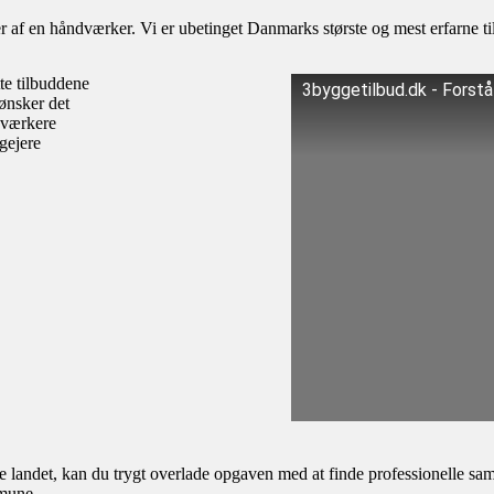
af en håndværker. Vi er ubetinget Danmarks største og mest erfarne til
te tilbuddene
3byggetilbud.dk - Forst
ønsker det
dværkere
igejere
andet, kan du trygt overlade opgaven med at finde professionelle samar
mmune.