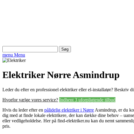
Søg
efter:
menu
Menu
Elektriker Nørre Asmindrup
Leder du efter en professionel elektriker eller el-installatør? Beskriv
Hvorfor vælge vores service?
Indhent 3 uforpligtende tilbud
Hvis du leder efter en
pålidelig elektriker i Nørre
Asmindrup, er du komm
dig med at finde lokale elektrikere, der kan dække dine behov – uanset
eller vedligeholdelse. Her på find-elektriker.nu kan du nemt sammenli
pris.