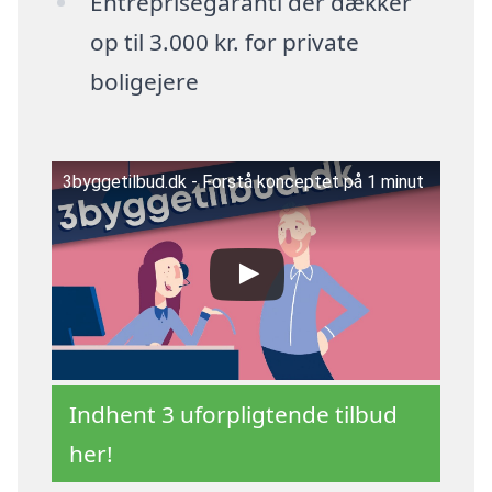
Entreprisegaranti der dækker
op til 3.000 kr. for private
boligejere
3byggetilbud.dk - Forstå konceptet på 1 minut
Indhent 3 uforpligtende tilbud
her!