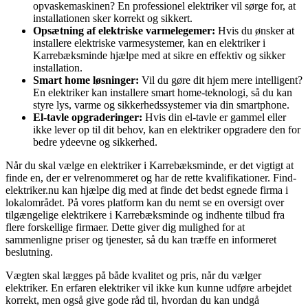
opvaskemaskinen? En professionel elektriker vil sørge for, at
installationen sker korrekt og sikkert.
Opsætning af elektriske varmelegemer:
Hvis du ønsker at
installere elektriske varmesystemer, kan en elektriker i
Karrebæksminde hjælpe med at sikre en effektiv og sikker
installation.
Smart home løsninger:
Vil du gøre dit hjem mere intelligent?
En elektriker kan installere smart home-teknologi, så du kan
styre lys, varme og sikkerhedssystemer via din smartphone.
El-tavle opgraderinger:
Hvis din el-tavle er gammel eller
ikke lever op til dit behov, kan en elektriker opgradere den for
bedre ydeevne og sikkerhed.
Når du skal vælge en elektriker i Karrebæksminde, er det vigtigt at
finde en, der er velrenommeret og har de rette kvalifikationer. Find-
elektriker.nu kan hjælpe dig med at finde det bedst egnede firma i
lokalområdet. På vores platform kan du nemt se en oversigt over
tilgængelige elektrikere i Karrebæksminde og indhente tilbud fra
flere forskellige firmaer. Dette giver dig mulighed for at
sammenligne priser og tjenester, så du kan træffe en informeret
beslutning.
Vægten skal lægges på både kvalitet og pris, når du vælger
elektriker. En erfaren elektriker vil ikke kun kunne udføre arbejdet
korrekt, men også give gode råd til, hvordan du kan undgå