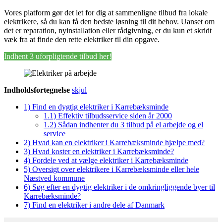
Vores platform gør det let for dig at sammenligne tilbud fra lokale
elektrikere, så du kan få den bedste løsning til dit behov. Uanset om
det er reparation, nyinstallation eller rådgivning, er du kun et skridt
væk fra at finde den rette elektriker til din opgave.
Indhent 3 uforpligtende tilbud her!
Indholdsfortegnelse
skjul
1)
Find en dygtig elektriker i Karrebæksminde
1.1)
Effektiv tilbudsservice siden år 2000
1.2)
Sådan indhenter du 3 tilbud på el arbejde og el
service
2)
Hvad kan en elektriker i Karrebæksminde hjælpe med?
3)
Hvad koster en elektriker i Karrebæksminde?
4)
Fordele ved at vælge elektriker i Karrebæksminde
5)
Oversigt over elektrikere i Karrebæksminde eller hele
Næstved kommune
6)
Søg efter en dygtig elektriker i de omkringliggende byer til
Karrebæksminde?
7)
Find en elektriker i andre dele af Danmark