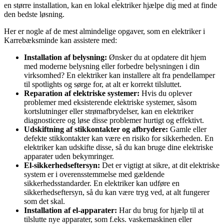
en større installation, kan en lokal elektriker hjælpe dig med at finde
den bedste løsning.
Her er nogle af de mest almindelige opgaver, som en elektriker i
Karrebæksminde kan assistere med:
Installation af belysning:
Ønsker du at opdatere dit hjem
med moderne belysning eller forbedre belysningen i din
virksomhed? En elektriker kan installere alt fra pendellamper
til spotlights og sørge for, at alt er korrekt tilsluttet.
Reparation af elektriske systemer:
Hvis du oplever
problemer med eksisterende elektriske systemer, såsom
kortslutninger eller strømafbrydelser, kan en elektriker
diagnosticere og løse disse problemer hurtigt og effektivt.
Udskiftning af stikkontakter og afbrydere:
Gamle eller
defekte stikkontakter kan være en risiko for sikkerheden. En
elektriker kan udskifte disse, så du kan bruge dine elektriske
apparater uden bekymringer.
El-sikkerhedseftersyn:
Det er vigtigt at sikre, at dit elektriske
system er i overensstemmelse med gældende
sikkerhedsstandarder. En elektriker kan udføre en
sikkerhedseftersyn, så du kan være tryg ved, at alt fungerer
som det skal.
Installation af el-apparater:
Har du brug for hjælp til at
tilslutte nye apparater, som f.eks. vaskemaskinen eller