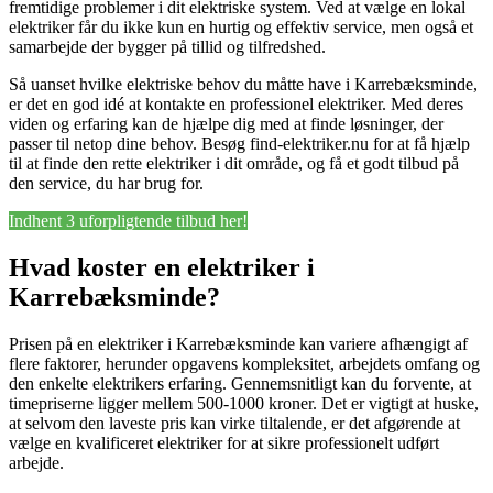
fremtidige problemer i dit elektriske system. Ved at vælge en lokal
elektriker får du ikke kun en hurtig og effektiv service, men også et
samarbejde der bygger på tillid og tilfredshed.
Så uanset hvilke elektriske behov du måtte have i Karrebæksminde,
er det en god idé at kontakte en professionel elektriker. Med deres
viden og erfaring kan de hjælpe dig med at finde løsninger, der
passer til netop dine behov. Besøg find-elektriker.nu for at få hjælp
til at finde den rette elektriker i dit område, og få et godt tilbud på
den service, du har brug for.
Indhent 3 uforpligtende tilbud her!
Hvad koster en elektriker i
Karrebæksminde?
Prisen på en elektriker i Karrebæksminde kan variere afhængigt af
flere faktorer, herunder opgavens kompleksitet, arbejdets omfang og
den enkelte elektrikers erfaring. Gennemsnitligt kan du forvente, at
timepriserne ligger mellem 500-1000 kroner. Det er vigtigt at huske,
at selvom den laveste pris kan virke tiltalende, er det afgørende at
vælge en kvalificeret elektriker for at sikre professionelt udført
arbejde.