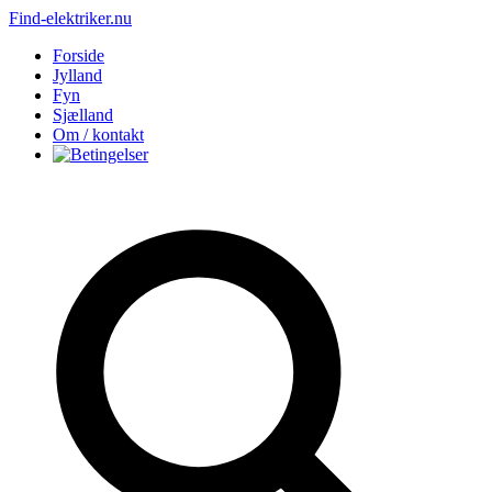
Find-elektriker.nu
Forside
Jylland
Fyn
Sjælland
Om / kontakt