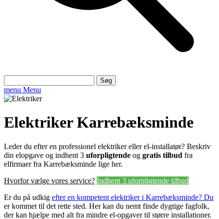
Søg
efter:
menu
Menu
Elektriker Karrebæksminde
Leder du efter en professionel elektriker eller el-installatør? Beskriv
din elopgave og indhent 3
uforpligtende
og
gratis tilbud
fra
elfirmaer fra Karrebæksminde lige her.
Hvorfor vælge vores service?
Indhent 3 uforpligtende tilbud
Er du på udkig
efter en kompetent elektriker i Karrebæksminde? Du
er kommet til det rette sted. Her kan du nemt finde dygtige fagfolk,
der kan hjælpe med alt fra mindre el-opgaver til større installationer.