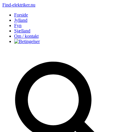
Find-elektriker.nu
Forside
Jylland
Fyn
Sjælland
Om / kontakt