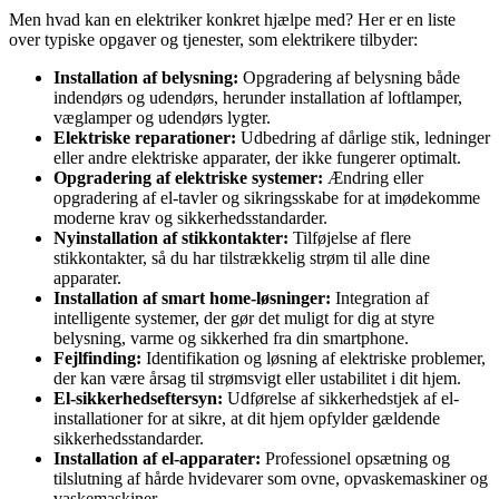
Men hvad kan en elektriker konkret hjælpe med? Her er en liste
over typiske opgaver og tjenester, som elektrikere tilbyder:
Installation af belysning:
Opgradering af belysning både
indendørs og udendørs, herunder installation af loftlamper,
væglamper og udendørs lygter.
Elektriske reparationer:
Udbedring af dårlige stik, ledninger
eller andre elektriske apparater, der ikke fungerer optimalt.
Opgradering af elektriske systemer:
Ændring eller
opgradering af el-tavler og sikringsskabe for at imødekomme
moderne krav og sikkerhedsstandarder.
Nyinstallation af stikkontakter:
Tilføjelse af flere
stikkontakter, så du har tilstrækkelig strøm til alle dine
apparater.
Installation af smart home-løsninger:
Integration af
intelligente systemer, der gør det muligt for dig at styre
belysning, varme og sikkerhed fra din smartphone.
Fejlfinding:
Identifikation og løsning af elektriske problemer,
der kan være årsag til strømsvigt eller ustabilitet i dit hjem.
El-sikkerhedseftersyn:
Udførelse af sikkerhedstjek af el-
installationer for at sikre, at dit hjem opfylder gældende
sikkerhedsstandarder.
Installation af el-apparater:
Professionel opsætning og
tilslutning af hårde hvidevarer som ovne, opvaskemaskiner og
vaskemaskiner.