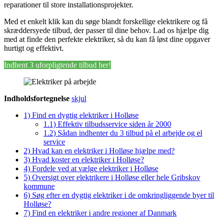
reparationer til store installationsprojekter.
Med et enkelt klik kan du søge blandt forskellige elektrikere og få
skræddersyede tilbud, der passer til dine behov. Lad os hjælpe dig
med at finde den perfekte elektriker, så du kan få løst dine opgaver
hurtigt og effektivt.
Indhent 3 uforpligtende tilbud her!
Indholdsfortegnelse
skjul
1)
Find en dygtig elektriker i Holløse
1.1)
Effektiv tilbudsservice siden år 2000
1.2)
Sådan indhenter du 3 tilbud på el arbejde og el
service
2)
Hvad kan en elektriker i Holløse hjælpe med?
3)
Hvad koster en elektriker i Holløse?
4)
Fordele ved at vælge elektriker i Holløse
5)
Oversigt over elektrikere i Holløse eller hele Gribskov
kommune
6)
Søg efter en dygtig elektriker i de omkringliggende byer til
Holløse?
7)
Find en elektriker i andre regioner af Danmark