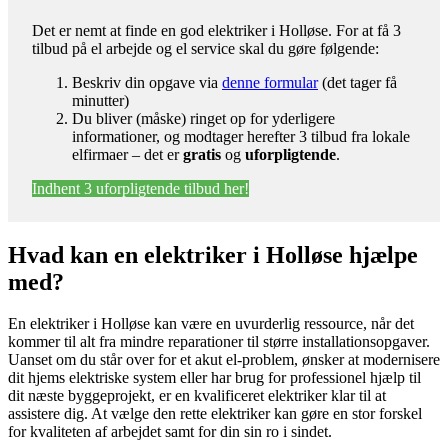
Det er nemt at finde en god elektriker i Holløse. For at få 3
tilbud på el arbejde og el service skal du gøre følgende:
Beskriv din opgave via
denne formular
(det tager få
minutter)
Du bliver (måske) ringet op for yderligere
informationer, og modtager herefter 3 tilbud fra lokale
elfirmaer – det er
gratis
og
uforpligtende
.
Indhent 3 uforpligtende tilbud her!
Hvad kan en elektriker i Holløse hjælpe
med?
En elektriker i Holløse kan være en uvurderlig ressource, når det
kommer til alt fra mindre reparationer til større installationsopgaver.
Uanset om du står over for et akut el-problem, ønsker at modernisere
dit hjems elektriske system eller har brug for professionel hjælp til
dit næste byggeprojekt, er en kvalificeret elektriker klar til at
assistere dig. At vælge den rette elektriker kan gøre en stor forskel
for kvaliteten af arbejdet samt for din sin ro i sindet.