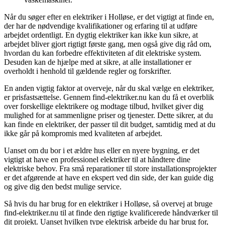
Når du søger efter en elektriker i Holløse, er det vigtigt at finde en,
der har de nødvendige kvalifikationer og erfaring til at udføre
arbejdet ordentligt. En dygtig elektriker kan ikke kun sikre, at
arbejdet bliver gjort rigtigt første gang, men også give dig råd om,
hvordan du kan forbedre effektiviteten af dit elektriske system.
Desuden kan de hjælpe med at sikre, at alle installationer er
overholdt i henhold til gældende regler og forskrifter.
En anden vigtig faktor at overveje, når du skal vælge en elektriker,
er prisfastsættelse. Gennem find-elektriker.nu kan du få et overblik
over forskellige elektrikere og modtage tilbud, hvilket giver dig
mulighed for at sammenligne priser og tjenester. Dette sikrer, at du
kan finde en elektriker, der passer til dit budget, samtidig med at du
ikke går på kompromis med kvaliteten af arbejdet.
Uanset om du bor i et ældre hus eller en nyere bygning, er det
vigtigt at have en professionel elektriker til at håndtere dine
elektriske behov. Fra små reparationer til store installationsprojekter
er det afgørende at have en ekspert ved din side, der kan guide dig
og give dig den bedst mulige service.
Så hvis du har brug for en elektriker i Holløse, så overvej at bruge
find-elektriker.nu til at finde den rigtige kvalificerede håndværker til
dit projekt. Uanset hvilken type elektrisk arbejde du har brug for,