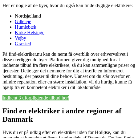
Her er nogle af de byer, hvor du også kan finde dygtige elektrikere:
Nordsjælland
Gilleleje
Humlebæk
Kirke Helsinge
Vejby
Græsted
På find-elektriker.nu kan du nemt få overblik over erhvervslivet i
disse nærliggende byer. Platformen giver dig mulighed for at
indhente tilbud fra flere elektrikere, så du kan sammenligne priser og
tjenester. Dette gør det nemmere for dig at træffe en informeret
beslutning, der passer til dine behov. Uanset om du står overfor en
mindre reparation eller en større installation, vil du hurtigt kunne få
hjælp fra en kompetent elektriker i dit lokalområde.
Indhent 3 uforpligtende tilbud her!
Find en elektriker i andre regioner af
Danmark
Hvis du er på udkig efter en elektriker uden for Holløse, kan du
overveje at kontakte et firma i andre dele af Danmark. Du kan finde