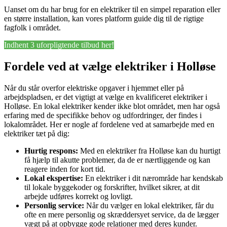
Uanset om du har brug for en elektriker til en simpel reparation eller
en større installation, kan vores platform guide dig til de rigtige
fagfolk i området.
Indhent 3 uforpligtende tilbud her!
Fordele ved at vælge elektriker i Holløse
Når du står overfor elektriske opgaver i hjemmet eller på
arbejdspladsen, er det vigtigt at vælge en kvalificeret elektriker i
Holløse. En lokal elektriker kender ikke blot området, men har også
erfaring med de specifikke behov og udfordringer, der findes i
lokalområdet. Her er nogle af fordelene ved at samarbejde med en
elektriker tæt på dig:
Hurtig respons:
Med en elektriker fra Holløse kan du hurtigt
få hjælp til akutte problemer, da de er nærtliggende og kan
reagere inden for kort tid.
Lokal ekspertise:
En elektriker i dit nærområde har kendskab
til lokale byggekoder og forskrifter, hvilket sikrer, at dit
arbejde udføres korrekt og lovligt.
Personlig service:
Når du vælger en lokal elektriker, får du
ofte en mere personlig og skræddersyet service, da de lægger
vægt på at opbygge gode relationer med deres kunder.