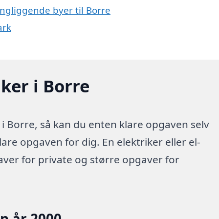
ingliggende byer til Borre
ark
ker i Borre
 i Borre, så kan du enten klare opgaven selv
lare opgaven for dig. En elektriker eller el-
aver for private og større opgaver for
en år 2000