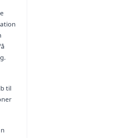
de
ration
n
få
g.
 til
oner
an