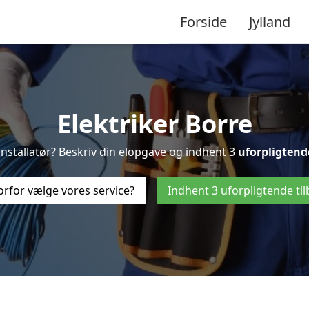
Forside
Jylland
Elektriker Borre
-installatør? Beskriv din elopgave og indhent 3
uforpligtend
rfor vælge vores service?
Indhent 3 uforpligtende ti