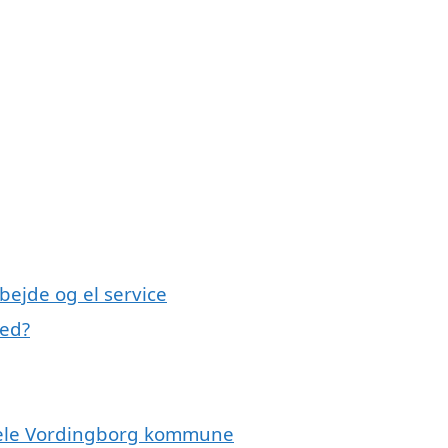
bejde og el service
med?
r hele Vordingborg kommune