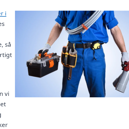
r i
es
e, så
rtigt
n vi
 et
g
ker