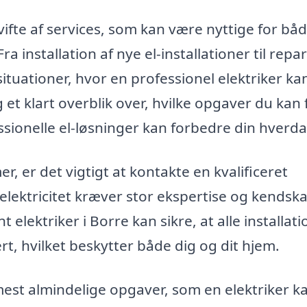
 vifte af services, som kan være nyttige for bå
a installation af nye el-installationer til repa
ituationer, hvor en professionel elektriker ka
g et klart overblik over, hvilke opgaver du kan 
ssionelle el-løsninger kan forbedre din hverda
r, er det vigtigt at kontakte en kvalificeret
lektricitet kræver stor ekspertise og kendskab
lektriker i Borre kan sikre, at alle installati
t, hvilket beskytter både dig og dit hjem.
mest almindelige opgaver, som en elektriker k