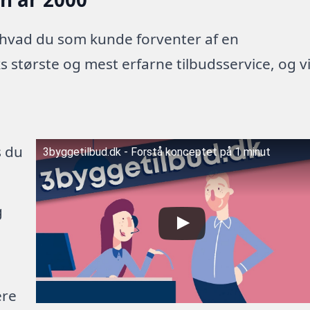
 hvad du som kunde forventer af en
 største og mest erfarne tilbudsservice, og v
s du
3byggetilbud.dk - Forstå konceptet på 1 minut
g
ere