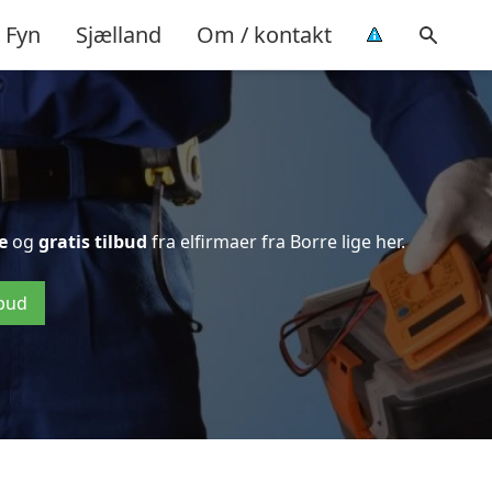
Fyn
Sjælland
Om / kontakt
e
og
gratis tilbud
fra elfirmaer fra Borre lige her.
lbud