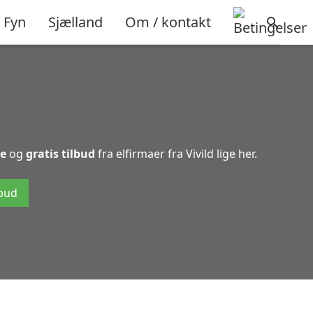
Fyn
Sjælland
Om / kontakt
de
og
gratis tilbud
fra elfirmaer fra Vivild lige her.
lbud