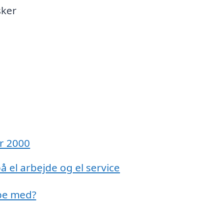
sker
år 2000
å el arbejde og el service
lpe med?