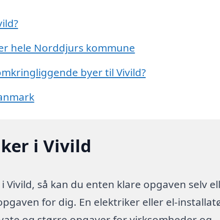
ild?
 eller hele Norddjurs kommune
omkringliggende byer til Vivild?
 Danmark
ker i Vivild
i Vivild, så kan du enten klare opgaven selv el
pgaven for dig. En elektriker eller el-installatø
ivate og større opgaver for virksomheder og