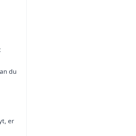
t
kan du
t, er