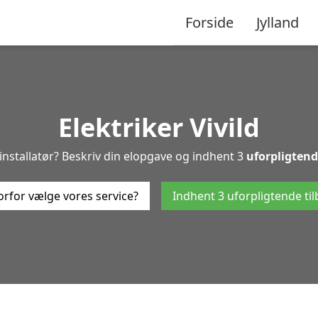
Forside
Jylland
Elektriker Vivild
l-installatør? Beskriv din elopgave og indhent 3
uforpligten
rfor vælge vores service?
Indhent 3 uforpligtende ti