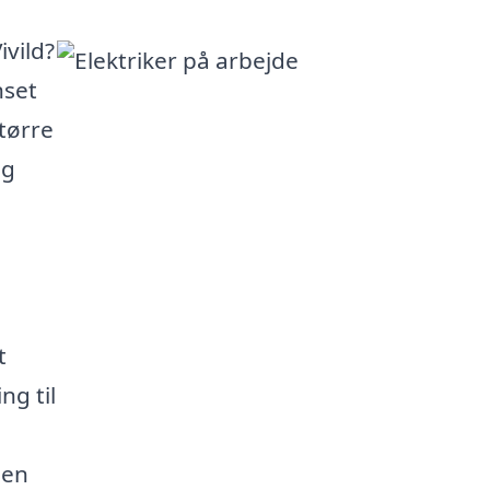
ivild?
nset
tørre
ig
e
t
ng til
den