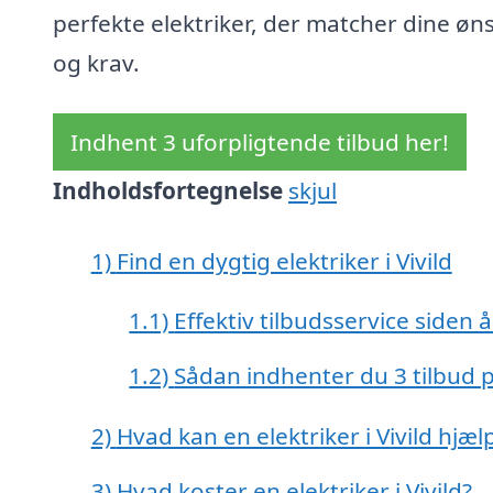
perfekte elektriker, der matcher dine øn
og krav.
Indhent 3 uforpligtende tilbud her!
Indholdsfortegnelse
skjul
1)
Find en dygtig elektriker i Vivild
1.1)
Effektiv tilbudsservice siden 
1.2)
Sådan indhenter du 3 tilbud p
2)
Hvad kan en elektriker i Vivild hjæ
3)
Hvad koster en elektriker i Vivild?