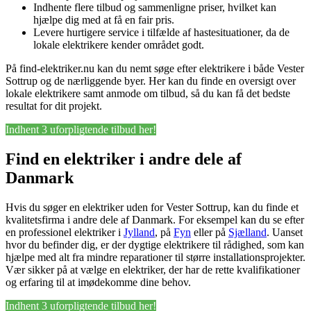
Indhente flere tilbud og sammenligne priser, hvilket kan
hjælpe dig med at få en fair pris.
Levere hurtigere service i tilfælde af hastesituationer, da de
lokale elektrikere kender området godt.
På find-elektriker.nu kan du nemt søge efter elektrikere i både Vester
Sottrup og de nærliggende byer. Her kan du finde en oversigt over
lokale elektrikere samt anmode om tilbud, så du kan få det bedste
resultat for dit projekt.
Indhent 3 uforpligtende tilbud her!
Find en elektriker i andre dele af
Danmark
Hvis du søger en elektriker uden for Vester Sottrup, kan du finde et
kvalitetsfirma i andre dele af Danmark. For eksempel kan du se efter
en professionel elektriker i
Jylland
, på
Fyn
eller på
Sjælland
. Uanset
hvor du befinder dig, er der dygtige elektrikere til rådighed, som kan
hjælpe med alt fra mindre reparationer til større installationsprojekter.
Vær sikker på at vælge en elektriker, der har de rette kvalifikationer
og erfaring til at imødekomme dine behov.
Indhent 3 uforpligtende tilbud her!