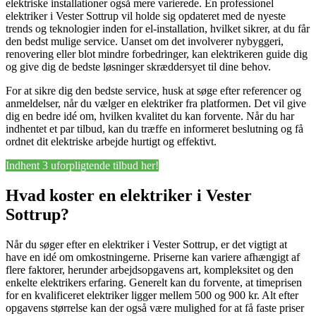
elektriske installationer også mere varierede. En professionel
elektriker i Vester Sottrup vil holde sig opdateret med de nyeste
trends og teknologier inden for el-installation, hvilket sikrer, at du får
den bedst mulige service. Uanset om det involverer nybyggeri,
renovering eller blot mindre forbedringer, kan elektrikeren guide dig
og give dig de bedste løsninger skræddersyet til dine behov.
For at sikre dig den bedste service, husk at søge efter referencer og
anmeldelser, når du vælger en elektriker fra platformen. Det vil give
dig en bedre idé om, hvilken kvalitet du kan forvente. Når du har
indhentet et par tilbud, kan du træffe en informeret beslutning og få
ordnet dit elektriske arbejde hurtigt og effektivt.
Indhent 3 uforpligtende tilbud her!
Hvad koster en elektriker i Vester
Sottrup?
Når du søger efter en elektriker i Vester Sottrup, er det vigtigt at
have en idé om omkostningerne. Priserne kan variere afhængigt af
flere faktorer, herunder arbejdsopgavens art, kompleksitet og den
enkelte elektrikers erfaring. Generelt kan du forvente, at timeprisen
for en kvalificeret elektriker ligger mellem 500 og 900 kr. Alt efter
opgavens størrelse kan der også være mulighed for at få faste priser