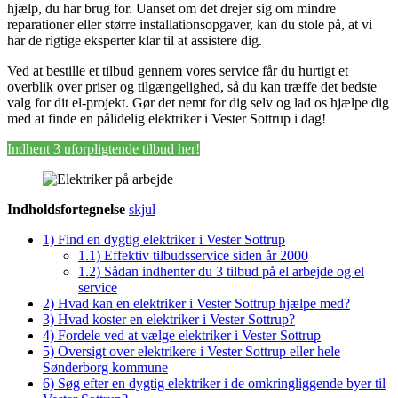
hjælp, du har brug for. Uanset om det drejer sig om mindre
reparationer eller større installationsopgaver, kan du stole på, at vi
har de rigtige eksperter klar til at assistere dig.
Ved at bestille et tilbud gennem vores service får du hurtigt et
overblik over priser og tilgængelighed, så du kan træffe det bedste
valg for dit el-projekt. Gør det nemt for dig selv og lad os hjælpe dig
med at finde en pålidelig elektriker i Vester Sottrup i dag!
Indhent 3 uforpligtende tilbud her!
Indholdsfortegnelse
skjul
1)
Find en dygtig elektriker i Vester Sottrup
1.1)
Effektiv tilbudsservice siden år 2000
1.2)
Sådan indhenter du 3 tilbud på el arbejde og el
service
2)
Hvad kan en elektriker i Vester Sottrup hjælpe med?
3)
Hvad koster en elektriker i Vester Sottrup?
4)
Fordele ved at vælge elektriker i Vester Sottrup
5)
Oversigt over elektrikere i Vester Sottrup eller hele
Sønderborg kommune
6)
Søg efter en dygtig elektriker i de omkringliggende byer til