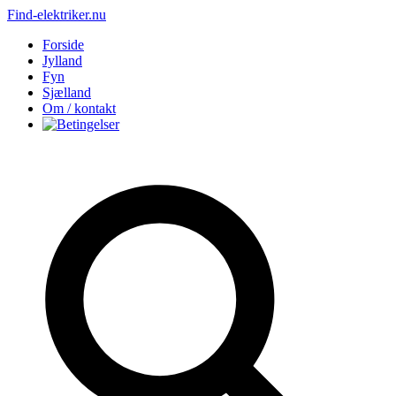
Find-elektriker.nu
Forside
Jylland
Fyn
Sjælland
Om / kontakt