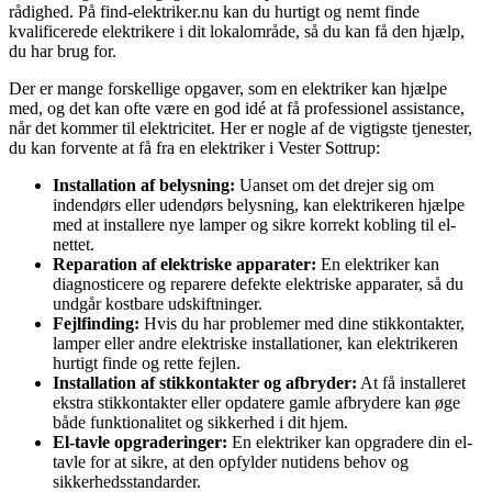
rådighed. På find-elektriker.nu kan du hurtigt og nemt finde
kvalificerede elektrikere i dit lokalområde, så du kan få den hjælp,
du har brug for.
Der er mange forskellige opgaver, som en elektriker kan hjælpe
med, og det kan ofte være en god idé at få professionel assistance,
når det kommer til elektricitet. Her er nogle af de vigtigste tjenester,
du kan forvente at få fra en elektriker i Vester Sottrup:
Installation af belysning:
Uanset om det drejer sig om
indendørs eller udendørs belysning, kan elektrikeren hjælpe
med at installere nye lamper og sikre korrekt kobling til el-
nettet.
Reparation af elektriske apparater:
En elektriker kan
diagnosticere og reparere defekte elektriske apparater, så du
undgår kostbare udskiftninger.
Fejlfinding:
Hvis du har problemer med dine stikkontakter,
lamper eller andre elektriske installationer, kan elektrikeren
hurtigt finde og rette fejlen.
Installation af stikkontakter og afbryder:
At få installeret
ekstra stikkontakter eller opdatere gamle afbrydere kan øge
både funktionalitet og sikkerhed i dit hjem.
El-tavle opgraderinger:
En elektriker kan opgradere din el-
tavle for at sikre, at den opfylder nutidens behov og
sikkerhedsstandarder.