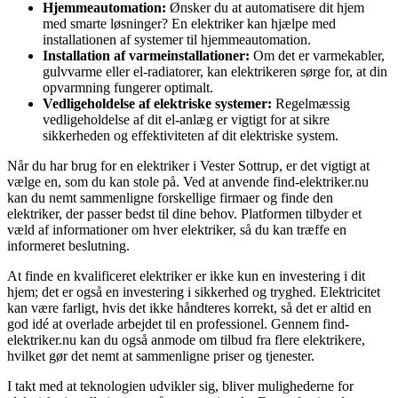
Hjemmeautomation:
Ønsker du at automatisere dit hjem
med smarte løsninger? En elektriker kan hjælpe med
installationen af systemer til hjemmeautomation.
Installation af varmeinstallationer:
Om det er varmekabler,
gulvvarme eller el-radiatorer, kan elektrikeren sørge for, at din
opvarmning fungerer optimalt.
Vedligeholdelse af elektriske systemer:
Regelmæssig
vedligeholdelse af dit el-anlæg er vigtigt for at sikre
sikkerheden og effektiviteten af dit elektriske system.
Når du har brug for en elektriker i Vester Sottrup, er det vigtigt at
vælge en, som du kan stole på. Ved at anvende find-elektriker.nu
kan du nemt sammenligne forskellige firmaer og finde den
elektriker, der passer bedst til dine behov. Platformen tilbyder et
væld af informationer om hver elektriker, så du kan træffe en
informeret beslutning.
At finde en kvalificeret elektriker er ikke kun en investering i dit
hjem; det er også en investering i sikkerhed og tryghed. Elektricitet
kan være farligt, hvis det ikke håndteres korrekt, så det er altid en
god idé at overlade arbejdet til en professionel. Gennem find-
elektriker.nu kan du også anmode om tilbud fra flere elektrikere,
hvilket gør det nemt at sammenligne priser og tjenester.
I takt med at teknologien udvikler sig, bliver mulighederne for