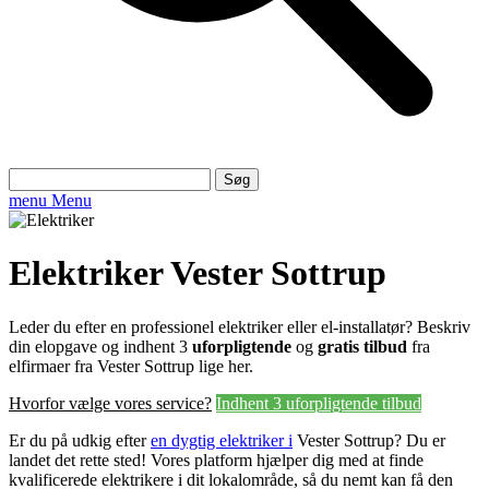
Søg
efter:
menu
Menu
Elektriker Vester Sottrup
Leder du efter en professionel elektriker eller el-installatør? Beskriv
din elopgave og indhent 3
uforpligtende
og
gratis tilbud
fra
elfirmaer fra Vester Sottrup lige her.
Hvorfor vælge vores service?
Indhent 3 uforpligtende tilbud
Er du på udkig efter
en dygtig elektriker i
Vester Sottrup? Du er
landet det rette sted! Vores platform hjælper dig med at finde
kvalificerede elektrikere i dit lokalområde, så du nemt kan få den