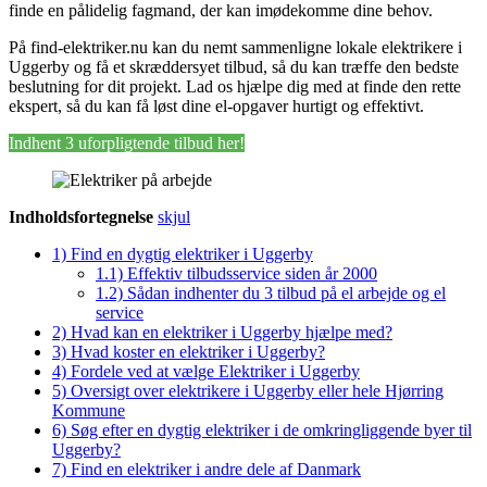
finde en pålidelig fagmand, der kan imødekomme dine behov.
På find-elektriker.nu kan du nemt sammenligne lokale elektrikere i
Uggerby og få et skræddersyet tilbud, så du kan træffe den bedste
beslutning for dit projekt. Lad os hjælpe dig med at finde den rette
ekspert, så du kan få løst dine el-opgaver hurtigt og effektivt.
Indhent 3 uforpligtende tilbud her!
Indholdsfortegnelse
skjul
1)
Find en dygtig elektriker i Uggerby
1.1)
Effektiv tilbudsservice siden år 2000
1.2)
Sådan indhenter du 3 tilbud på el arbejde og el
service
2)
Hvad kan en elektriker i Uggerby hjælpe med?
3)
Hvad koster en elektriker i Uggerby?
4)
Fordele ved at vælge Elektriker i Uggerby
5)
Oversigt over elektrikere i Uggerby eller hele Hjørring
Kommune
6)
Søg efter en dygtig elektriker i de omkringliggende byer til
Uggerby?
7)
Find en elektriker i andre dele af Danmark