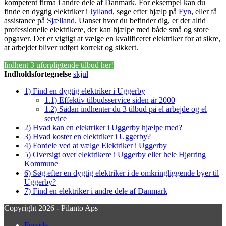
kompetent firma i andre dele af Danmark. For eksempel kan du
finde en dygtig elektriker i
Jylland
, søge efter hjælp på
Fyn
, eller få
assistance på
Sjælland
. Uanset hvor du befinder dig, er der altid
professionelle elektrikere, der kan hjælpe med både små og store
opgaver. Det er vigtigt at vælge en kvalificeret elektriker for at sikre,
at arbejdet bliver udført korrekt og sikkert.
Indhent 3 uforpligtende tilbud her!
Indholdsfortegnelse
skjul
1)
Find en dygtig elektriker i Uggerby
1.1)
Effektiv tilbudsservice siden år 2000
1.2)
Sådan indhenter du 3 tilbud på el arbejde og el
service
2)
Hvad kan en elektriker i Uggerby hjælpe med?
3)
Hvad koster en elektriker i Uggerby?
4)
Fordele ved at vælge Elektriker i Uggerby
5)
Oversigt over elektrikere i Uggerby eller hele Hjørring
Kommune
6)
Søg efter en dygtig elektriker i de omkringliggende byer til
Uggerby?
7)
Find en elektriker i andre dele af Danmark
Copyright 2026 - Pilanto Aps
Forside