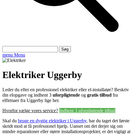
Søg
efter:
menu
Menu
Elektriker Uggerby
Leder du efter en professionel elektriker eller el-installatør? Beskriv
din elopgave og indhent 3
uforpligtende
og
gratis tilbud
fra
elfirmaer fra Uggerby lige her.
Hvorfor vælge vores service?
Indhent 3 uforpligtende tilbud
Skal du
bruge en dygtig elektriker i Uggerby
, har du taget det første
skridt mod at få professionel hjælp. Uanset om det drejer sig om
mindre reparationer eller større installationsprojekter, er det vigtigt at