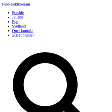
Find-elektriker.nu
Forside
Jylland
Fyn
Sjælland
Om / kontakt