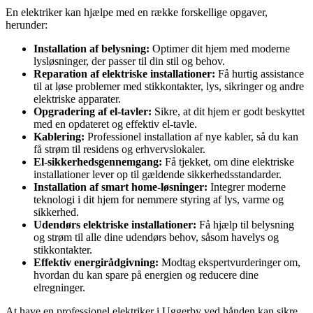
En elektriker kan hjælpe med en række forskellige opgaver,
herunder:
Installation af belysning:
Optimer dit hjem med moderne
lysløsninger, der passer til din stil og behov.
Reparation af elektriske installationer:
Få hurtig assistance
til at løse problemer med stikkontakter, lys, sikringer og andre
elektriske apparater.
Opgradering af el-tavler:
Sikre, at dit hjem er godt beskyttet
med en opdateret og effektiv el-tavle.
Kablering:
Professionel installation af nye kabler, så du kan
få strøm til residens og erhvervslokaler.
El-sikkerhedsgennemgang:
Få tjekket, om dine elektriske
installationer lever op til gældende sikkerhedsstandarder.
Installation af smart home-løsninger:
Integrer moderne
teknologi i dit hjem for nemmere styring af lys, varme og
sikkerhed.
Udendørs elektriske installationer:
Få hjælp til belysning
og strøm til alle dine udendørs behov, såsom havelys og
stikkontakter.
Effektiv energirådgivning:
Modtag ekspertvurderinger om,
hvordan du kan spare på energien og reducere dine
elregninger.
At have en professionel elektriker i Uggerby ved hånden kan sikre,