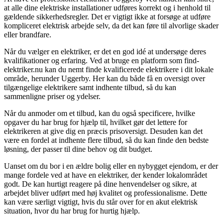
at alle dine elektriske installationer udføres korrekt og i henhold til
gældende sikkerhedsregler. Det er vigtigt ikke at forsøge at udføre
kompliceret elektrisk arbejde selv, da det kan føre til alvorlige skader
eller brandfare.
Når du vælger en elektriker, er det en god idé at undersøge deres
kvalifikationer og erfaring. Ved at bruge en platform som find-
elektriker.nu kan du nemt finde kvalificerede elektrikere i dit lokale
område, herunder Uggerby. Her kan du både få en oversigt over
tilgængelige elektrikere samt indhente tilbud, så du kan
sammenligne priser og ydelser.
Når du anmoder om et tilbud, kan du også specificere, hvilke
opgaver du har brug for hjælp til, hvilket gør det lettere for
elektrikeren at give dig en præcis prisoversigt. Desuden kan det
være en fordel at indhente flere tilbud, så du kan finde den bedste
løsning, der passer til dine behov og dit budget.
Uanset om du bor i en ældre bolig eller en nybygget ejendom, er der
mange fordele ved at have en elektriker, der kender lokalområdet
godt. De kan hurtigt reagere på dine henvendelser og sikre, at
arbejdet bliver udført med høj kvalitet og professionalisme. Dette
kan være særligt vigtigt, hvis du står over for en akut elektrisk
situation, hvor du har brug for hurtig hjælp.