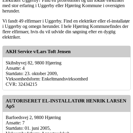
Elektriker Uggerby? Find en professionel og din lokale elektriker
med stor erfaring i Uggerby eller Hjørring Kommune i oversigten
herunder.
Vi fandt 49 elfirmaer i Uggerby. Find en elektriker eller el-installatør
i Uggerby og omegn herunder. I hele Hjørring Kommunefindes der
flere elfirmaer, hvis du vil udvide din søgning efter en dygtig
elektriker.
AKH Service v/Lars Toft Jensen
Skibsbyvej 82, 9800 Hjørring
Ansatte: 4
Startdato: 23. oktober 2009,
Virksomhedsform: Enkeltmandsvirksomhed
CVR: 32434215
AUTORISERET EL-INSTALLATØR HENRIK LARSEN
ApS
Barfoedsvej 2, 9800 Hjørring
Ansatte: 7
Startdato: 01. juni 2005,