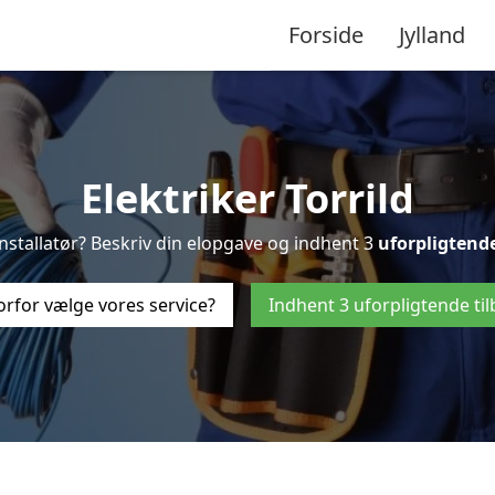
Forside
Jylland
Elektriker Torrild
-installatør? Beskriv din elopgave og indhent 3
uforpligtend
rfor vælge vores service?
Indhent 3 uforpligtende ti