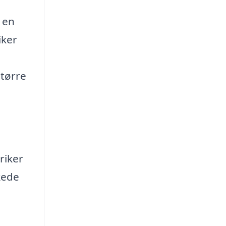
e en
iker
større
riker
kede