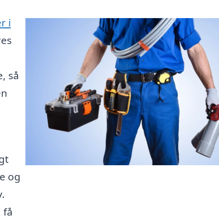
r i
res
e, så
en
gt
re og
v.
 få