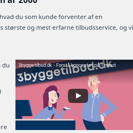
 hvad du som kunde forventer af en
 største og mest erfarne tilbudsservice, og v
s du
3byggetilbud.dk - Forstå konceptet på 1 minut
g
ere