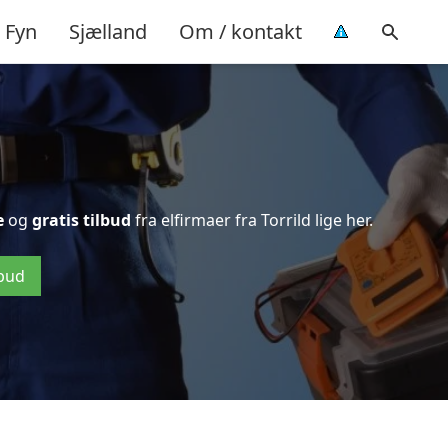
Fyn
Sjælland
Om / kontakt
e
og
gratis tilbud
fra elfirmaer fra Torrild lige her.
lbud