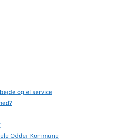
bejde og el service
 med?
?
er hele Odder Kommune