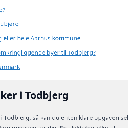
g?
odbjerg
rg eller hele Aarhus kommune
 omkringliggende byer til Todbjerg?
 Danmark
iker i Todbjerg
 i Todbjerg, så kan du enten klare opgaven se
lare opgaven for dig. En elektriker eller el-