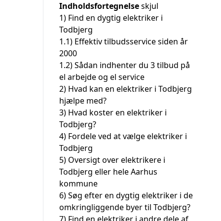
Indholdsfortegnelse
skjul
1)
Find en dygtig elektriker i
Todbjerg
1.1)
Effektiv tilbudsservice siden år
2000
1.2)
Sådan indhenter du 3 tilbud på
el arbejde og el service
2)
Hvad kan en elektriker i Todbjerg
hjælpe med?
3)
Hvad koster en elektriker i
Todbjerg?
4)
Fordele ved at vælge elektriker i
Todbjerg
5)
Oversigt over elektrikere i
Todbjerg eller hele Aarhus
kommune
6)
Søg efter en dygtig elektriker i de
omkringliggende byer til Todbjerg?
7)
Find en elektriker i andre dele af