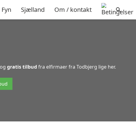
Fyn
Sjælland
Om / kontakt
og
gratis tilbud
fra elfirmaer fra Todbjerg lige her.
lbud