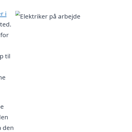
r i
ted.
 for
 til
he
le
den
å den