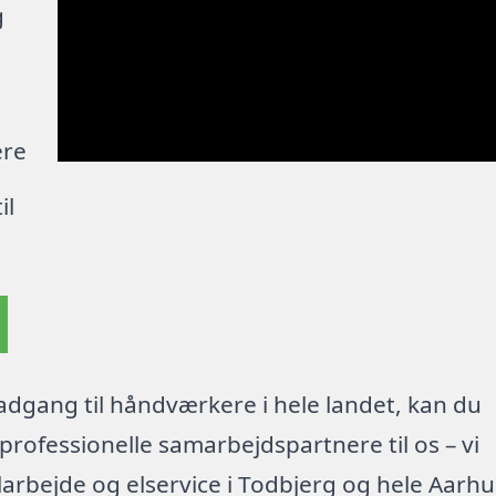
g
ere
il
dgang til håndværkere i hele landet, kan du
rofessionelle samarbejdspartnere til os – vi
arbejde og elservice i Todbjerg og hele Aarhu