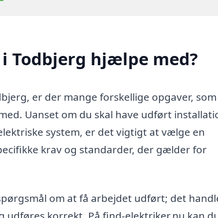
 i Todbjerg hjælpe med?
odbjerg, er der mange forskellige opgaver, som
 med. Uanset om du skal have udført installati
elektriske system, er det vigtigt at vælge en
 specifikke krav og standarder, der gælder for
 spørgsmål om at få arbejdet udført; det handl
og udføres korrekt. På find-elektriker.nu kan d