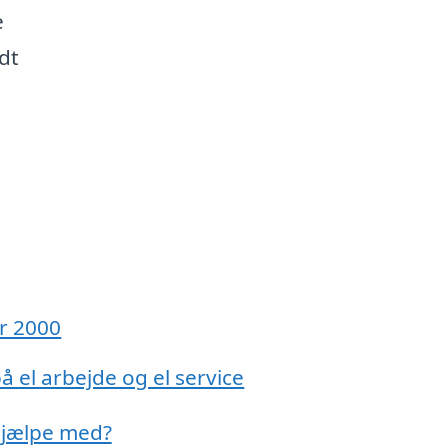
e
idt
g
år 2000
å el arbejde og el service
 hjælpe med?