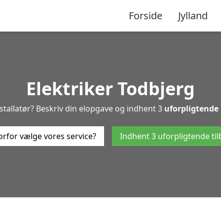
Forside
Jylland
Elektriker Todbjerg
installatør? Beskriv din elopgave og indhent 3
uforpligtende
rfor vælge vores service?
Indhent 3 uforpligtende ti