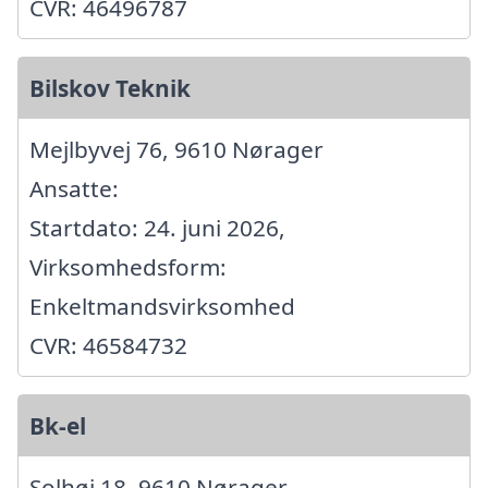
CVR: 46496787
Bilskov Teknik
Mejlbyvej 76, 9610 Nørager
Ansatte:
Startdato: 24. juni 2026,
Virksomhedsform:
Enkeltmandsvirksomhed
CVR: 46584732
Bk-el
Solhøj 18, 9610 Nørager