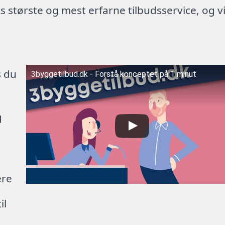
 største og mest erfarne tilbudsservice, og v
s du
3byggetilbud.dk - Forstå konceptet på 1 minut
g
ere
il