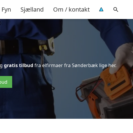
Fyn
Sjælland
Om / kontakt
g
gratis tilbud
fra elfirmaer fra Sønderbæk lige her.
lbud