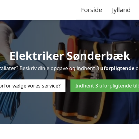
Forside
Jylland
Elektriker Sønderbæk
stallatør? Beskriv din elopgave og indhent 3
uforpligtende
o
rfor vælge vores service?
Indhent 3 uforpligtende ti