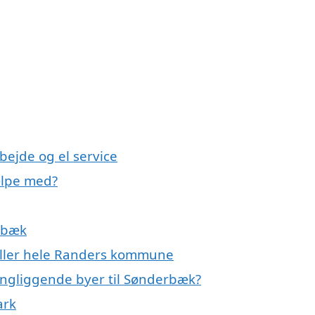
bejde og el service
ælpe med?
erbæk
 eller hele Randers kommune
ringliggende byer til Sønderbæk?
ark