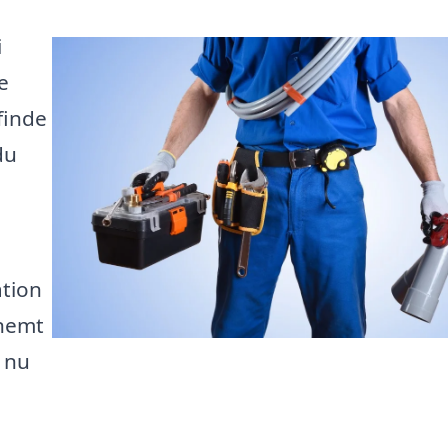
i
e
finde
du
ation
 nemt
s nu