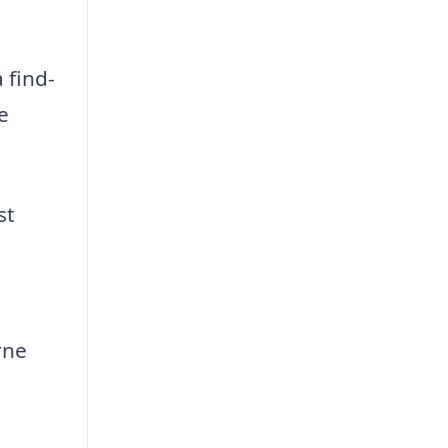
 find-
e
st
rne