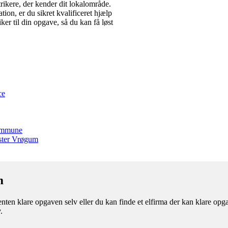
trikere, der kender dit lokalområde.
tion, er du sikret kvalificeret hjælp
ker til din opgave, så du kan få løst
ce
kommune
Øster Vrøgum
m
en klare opgaven selv eller du kan finde et elfirma der kan klare opgave
.