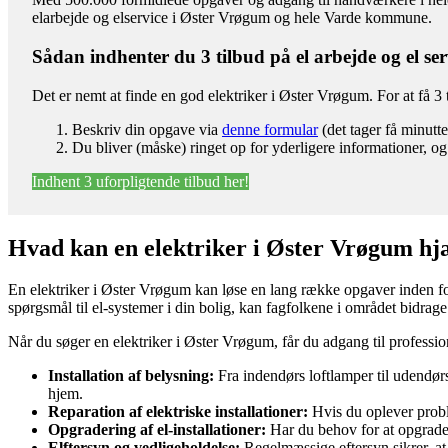
elarbejde og elservice i Øster Vrøgum og hele Varde kommune.
Sådan indhenter du 3 tilbud på el arbejde og el ser
Det er nemt at finde en god elektriker i Øster Vrøgum. For at få 3 
Beskriv din opgave via
denne formular
(det tager få minutte
Du bliver (måske) ringet op for yderligere informationer, og 
Indhent 3 uforpligtende tilbud her!
Hvad kan en elektriker i Øster Vrøgum h
En elektriker i Øster Vrøgum kan løse en lang række opgaver inden for e
spørgsmål til el-systemer i din bolig, kan fagfolkene i området bidrage 
Når du søger en elektriker i Øster Vrøgum, får du adgang til profession
Installation af belysning:
Fra indendørs loftlamper til udendørs 
hjem.
Reparation af elektriske installationer:
Hvis du oplever proble
Opgradering af el-installationer:
Har du behov for at opgradere
Elftersyn og vedligeholdelse:
Regelmæssige eftersyn sikrer, at 