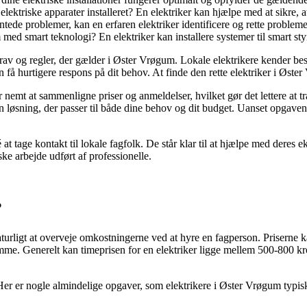
ektriske apparater installeret? En elektriker kan hjælpe med at sikre, at 
tede problemer, kan en erfaren elektriker identificere og rette probleme
med smart teknologi? En elektriker kan installere systemer til smart st
 krav og regler, der gælder i Øster Vrøgum. Lokale elektrikere kender be
an få hurtigere respons på dit behov. At finde den rette elektriker i Øst
r nemt at sammenligne priser og anmeldelser, hvilket gør det lettere at
 en løsning, der passer til både dine behov og dit budget. Uanset opgaven
t tage kontakt til lokale fagfolk. De står klar til at hjælpe med deres eks
ske arbejde udført af professionelle.
?
naturligt at overveje omkostningerne ved at hyre en fagperson. Priserne 
mme. Generelt kan timeprisen for en elektriker ligge mellem 500-800 kro
. Her er nogle almindelige opgaver, som elektrikere i Øster Vrøgum typis