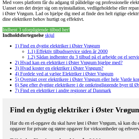
Med vores platform får du adgang til pålidelige og professionelle elek
Uanset om det drejer sig om nyinstallation, vedligeholdelse eller repara
i Øster Vrøgum. Lad os hjælpe dig med at finde den helt rigtige elektri
dine elektrikerr behov hurtigt og effektivt.
Indhent 3 uforpligtende tilbud her!
Indholdsfortegnelse
skjul
1)
Find en dygtig elektriker i Øster Vrøgum
1.1)
Effektiv tilbudsservice siden år 2000
1.2)
Sådan indhenter du 3 tilbud på el arbejde og el servi
2)
Hvad kan en elektriker i Øster Vrøgum hjælpe med?
3)
Hvad koster en elektriker i Øster Vrøgum?
4)
Fordele ved at vælge Elektriker i Øster Vrøgum
5)
Oversigt over elektrikere i Øster Vrøgum eller hele Varde 
6)
Søg efter dygtige elektrikere i de omkringliggende byer til 
7)
Find en elektriker i andre regioner af Danmark
Find en dygtig elektriker i Øster Vrøgu
Har du en el-opgave du skal have løst i Øster Vrøgum, så kan du ent
opgaver for private og større opgaver for virksomheder og erhverv