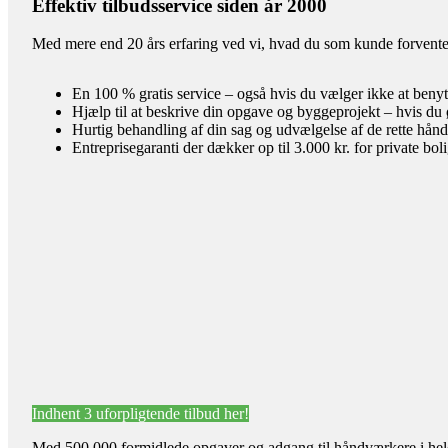
Effektiv tilbudsservice siden år 2000
Med mere end 20 års erfaring ved vi, hvad du som kunde forventer 
En 100 % gratis service – også hvis du vælger ikke at benyt
Hjælp til at beskrive din opgave og byggeprojekt – hvis du 
Hurtig behandling af din sag og udvælgelse af de rette hån
Entreprisegaranti der dækker op til 3.000 kr. for private bol
Indhent 3 uforpligtende tilbud her!
Med 500.000 formidlede opgaver og adgang til håndværkere i hele l