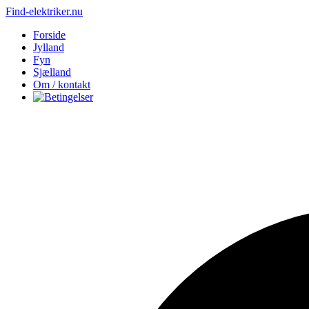
Find-elektriker.nu
Forside
Jylland
Fyn
Sjælland
Om / kontakt