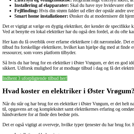
Installering af elapparater:
Skal du have nye hvidevarer eller el
Fejlfinding:
Hvis din strøm falder ud eller der opstår andre uven
Smart home installationer:
Ønsker du at modernisere dit hjem 
Det er vigtigt at vælge en dygtig elektriker, der kender de specifikke
Ved at benytte en lokal elektriker har du også den fordel, at du ofte k
Her kan du få overblik over erfarne elektrikere i dit nærområde. Det e
tilbud fra forskellige elektrikere, hvilket kan hjælpe dig med at finde
ressourcer, som vores platform tilbyder.
Så hvis du har brug for en elektriker i Øster Vrøgum, er det en god idé a
sikkert. Udforsk mulighed for at modtage tilbud i dag og få det elektri
Indhent 3 uforpligtende tilbud her!
Hvad koster en elektriker i Øster Vrøgum
Når du står og har brug for en elektriker i Øster Vrøgum, er det helt 
til, opgavens art og kompleksitet samt elektrikernes erfaring og omdø
håndværkere for at finde den bedste pris.
Det er også vigtigt at overveje, hvilke typer tjenester du har brug for