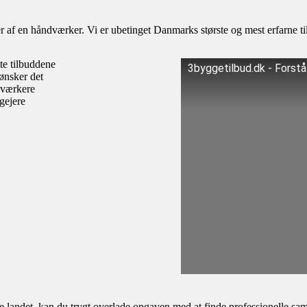
af en håndværker. Vi er ubetinget Danmarks største og mest erfarne til
te tilbuddene
3byggetilbud.dk - Forst
ønsker det
dværkere
igejere
andet, kan du trygt overlade opgaven med at finde professionelle samar