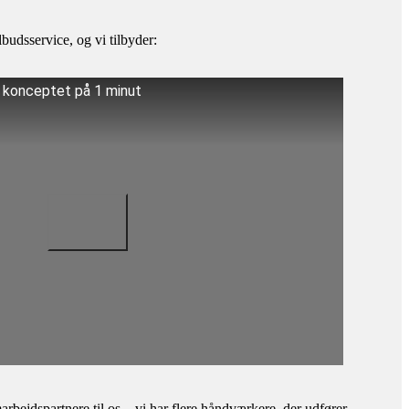
budsservice, og vi tilbyder:
å konceptet på 1 minut
bejdspartnere til os – vi har flere håndværkere, der udfører