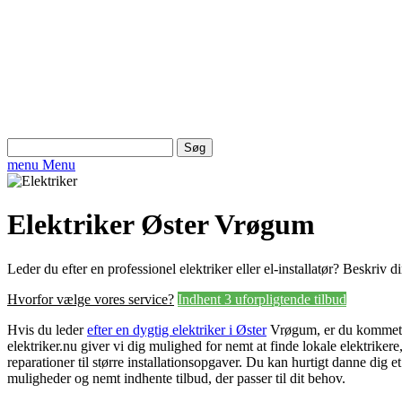
Søg
efter:
menu
Menu
Elektriker Øster Vrøgum
Leder du efter en professionel elektriker eller el-installatør? Beskriv
Hvorfor vælge vores service?
Indhent 3 uforpligtende tilbud
Hvis du leder
efter en dygtig elektriker i Øster
Vrøgum, er du kommet ti
elektriker.nu giver vi dig mulighed for nemt at finde lokale elektriker
reparationer til større installationsopgaver. Du kan hurtigt danne dig e
muligheder og nemt indhente tilbud, der passer til dit behov.