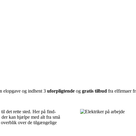
 din elopgave og indhent 3
uforpligtende
og
gratis tilbud
fra elfirmaer f
l det rette sted. Her på find-
e, der kan hjælpe med alt fra små
t overblik over de tilgængelige