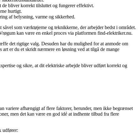
de bliver korrekt tilsluttet og fungerer effektivt.
rne hurtigt.
yring af belysning, varme og sikkerhed.
st såvel som værktøjerne og teknikkerne, der arbejder bedst i området.
er Vrøgum kan være en enkel proces via platformen find-elektriker.nu.
 træffe det rigtige valg. Desuden har du mulighed for at anmode om
s art er du et skridt nærmere en løsning ved at tilgå de mange
pertise og sikre, at dit elektriske arbejde bliver udført korrekt og
kan variere afhængigt af flere faktorer, herunder, men ikke begrænset
ner, men det kan være en god idé at indhente tilbud fra flere
k udfører: