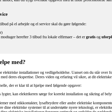
vice
tilbud på el arbejde og el service skal du gøre følgende:
r)
modtager herefter 3 tilbud fra lokale elfirmaer – det er
gratis
og
uforpl
jælpe med?
lektriske installationer og vedligeholdelse. Uanset om du står over for m
med deres ekspertise. Deres viden og erfaring vil sikre, at dit elektriske
elle, der er klar til at hjælpe med følgende opgaver:
lygter, kan elektrikeren sørge for korrekt installation og sikring af bel
mer med stikkontakter, lysafbrydere eller andre elektriske komponenter,
 dine elektriske systemer til at understøtte nyere teknologi, er elektrike
dine elektriske installationer fungerer optimalt og opfylder de gældend