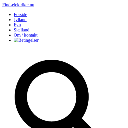
Find-elektriker.nu
Forside
Jylland
Fyn
Sjælland
Om / kontakt