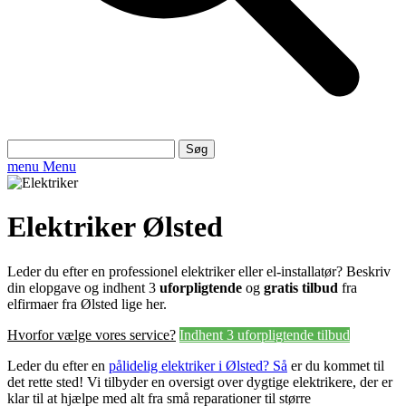
Søg
efter:
menu
Menu
Elektriker Ølsted
Leder du efter en professionel elektriker eller el-installatør? Beskriv
din elopgave og indhent 3
uforpligtende
og
gratis tilbud
fra
elfirmaer fra Ølsted lige her.
Hvorfor vælge vores service?
Indhent 3 uforpligtende tilbud
Leder du efter en
pålidelig elektriker i Ølsted? Så
er du kommet til
det rette sted! Vi tilbyder en oversigt over dygtige elektrikere, der er
klar til at hjælpe med alt fra små reparationer til større