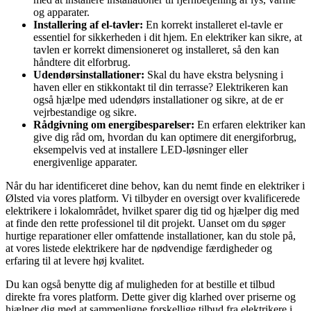
og apparater.
Installering af el-tavler:
En korrekt installeret el-tavle er
essentiel for sikkerheden i dit hjem. En elektriker kan sikre, at
tavlen er korrekt dimensioneret og installeret, så den kan
håndtere dit elforbrug.
Udendørsinstallationer:
Skal du have ekstra belysning i
haven eller en stikkontakt til din terrasse? Elektrikeren kan
også hjælpe med udendørs installationer og sikre, at de er
vejrbestandige og sikre.
Rådgivning om energibesparelser:
En erfaren elektriker kan
give dig råd om, hvordan du kan optimere dit energiforbrug,
eksempelvis ved at installere LED-løsninger eller
energivenlige apparater.
Når du har identificeret dine behov, kan du nemt finde en elektriker i
Ølsted via vores platform. Vi tilbyder en oversigt over kvalificerede
elektrikere i lokalområdet, hvilket sparer dig tid og hjælper dig med
at finde den rette professionel til dit projekt. Uanset om du søger
hurtige reparationer eller omfattende installationer, kan du stole på,
at vores listede elektrikere har de nødvendige færdigheder og
erfaring til at levere høj kvalitet.
Du kan også benytte dig af muligheden for at bestille et tilbud
direkte fra vores platform. Dette giver dig klarhed over priserne og
hjælper dig med at sammenligne forskellige tilbud fra elektrikere i