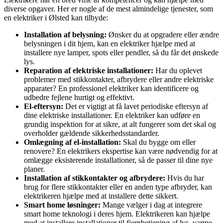
diverse opgaver. Her er nogle af de mest almindelige tjenester, som
en elektriker i Ølsted kan tilbyde:
Installation af belysning:
Ønsker du at opgradere eller ændre
belysningen i dit hjem, kan en elektriker hjælpe med at
installere nye lamper, spots eller pendler, så du får det ønskede
lys.
Reparation af elektriske installationer:
Har du oplevet
problemer med stikkontakter, afbrydere eller andre elektriske
apparater? En professionel elektriker kan identificere og
udbedre fejlene hurtigt og effektivt.
El-eftersyn:
Det er vigtigt at få lavet periodiske eftersyn af
dine elektriske installationer. En elektriker kan udføre en
grundig inspektion for at sikre, at alt fungerer som det skal og
overholder gældende sikkerhedsstandarder.
Omlægning af el-installation:
Skal du bygge om eller
renovere? En elektrikers ekspertise kan være nødvendig for at
omlægge eksisterende installationer, så de passer til dine nye
planer.
Installation af stikkontakter og afbrydere:
Hvis du har
brug for flere stikkontakter eller en anden type afbryder, kan
elektrikeren hjælpe med at installere dette sikkert.
Smart home løsninger:
Mange vælger i dag at integrere
smart home teknologi i deres hjem. Elektrikeren kan hjælpe
med at installere installationer til fjernbetjening af lys, varme