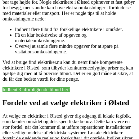
bør tage højde for. Nogle elektrikere i Ølsted opkræver et fast gebyr
for besøg, mens andre kan have ekstra omkostninger i forbindelse
med materialer eller transport. Her er nogle tips til at holde
omkostningerne nede:
Indhent flere tilbud fra forskellige elektrikere i området.
Få en klar beskrivelse af opgaven og
materialeomkostningerne.
Overvej at samle flere mindre opgaver for at spare på
visitationsomkostningerne.
Ved at bruge find-elektriker.nu kan du nemt finde kompetente
elektrikere i Ølsted, som tilbyder konkurrencedygtige priser og kan
hjælpe dig med at få præcise tilbud. Det er en god måde at sikre, at
du får den bedste værdi for dine penge.
Indhent 3 uforpligtende tilbud her!
Fordele ved at vælge elektriker i Ølsted
At vælge en elektriker i Ølsted giver dig adgang til lokale fagfolk,
som kender området og dets specifikke behov. Dette kan være en
stor fordel, når det kommer til at udføre reparationer, installationer
eller vedligeholdelse af elektriske systemer. Lokale elektrikere
forstår de gældende regler og forskrifter i dit område, hvilket sikrer,