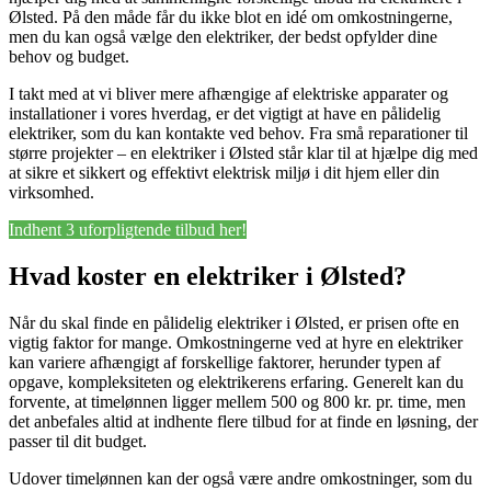
Ølsted. På den måde får du ikke blot en idé om omkostningerne,
men du kan også vælge den elektriker, der bedst opfylder dine
behov og budget.
I takt med at vi bliver mere afhængige af elektriske apparater og
installationer i vores hverdag, er det vigtigt at have en pålidelig
elektriker, som du kan kontakte ved behov. Fra små reparationer til
større projekter – en elektriker i Ølsted står klar til at hjælpe dig med
at sikre et sikkert og effektivt elektrisk miljø i dit hjem eller din
virksomhed.
Indhent 3 uforpligtende tilbud her!
Hvad koster en elektriker i Ølsted?
Når du skal finde en pålidelig elektriker i Ølsted, er prisen ofte en
vigtig faktor for mange. Omkostningerne ved at hyre en elektriker
kan variere afhængigt af forskellige faktorer, herunder typen af
opgave, kompleksiteten og elektrikerens erfaring. Generelt kan du
forvente, at timelønnen ligger mellem 500 og 800 kr. pr. time, men
det anbefales altid at indhente flere tilbud for at finde en løsning, der
passer til dit budget.
Udover timelønnen kan der også være andre omkostninger, som du