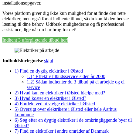
installationsopgaver.
Vores platform giver dig ikke kun mulighed for at finde den rette
elektriker, men også for at indhente tilbud, så du kan få den bedste
løsning til dine behov. Udforsk mulighederne og få professionel
assistance, lige når du har brug for det!
Indhent 3 uforpligtende tilbud her!
Indholdsfortegnelse
skjul
1)
Find en dygtig elektriker i Ølsted
1.1)
Effektiv tilbudsservice siden år 2000
1.2)
Sådan indhenter du 3 tilbud på el arbejde og el
service
2)
Hvad kan en elektriker i Ølsted hjælpe med?
3)
Hvad koster en elektriker i Ølsted?
4)
Fordele ved at vælge elektriker i Ølsted
5)
Oversigt over elektrikere i Ølsted eller hele Aarhus
kommune
6)
Søg efter en dygtig elektriker i de omkringliggende byer til
Ølsted?
7)
Find en elektriker i andre områder af Danmark