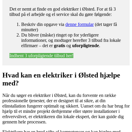
Det er nemt at finde en god elektriker i Ølsted. For at få 3
tilbud på el arbejde og el service skal du gøre følgende:
Beskriv din opgave via
denne formular
(det tager få
minutter)
Du bliver (måske) ringet op for yderligere
informationer, og modtager herefter 3 tilbud fra lokale
elfirmaer – det er
gratis
og
uforpligtende
.
Indhent 3 uforpligtende tilbud her!
Hvad kan en elektriker i Ølsted hjælpe
med?
Når du søger en elektriker i Ølsted, kan du forvente en række
professionelle tjenester, der er designet til at sikre, at din
elinstallation fungerer optimalt og sikkert. Uanset om du har brug for
hjælp til et mindre projekt derhjemme eller større installationer i
erhvervslivet, er elektrikeren din lokale ekspert, der kan guide dig
gennem hele processen.
Elektrikere har en bred vifte af kompetencer og kan hjælpe med