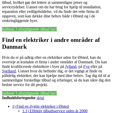
tilbud, hvilket gør det lettere at sammenligne priser og
serviceydelser. Uanset om du har brug for hjælp til installation,
reparation eller vedligeholdelse, vil du finde det rette firma til
opgaven, som kan dække dine behov både i Ølsted og i de
omkringliggende byer.
Indhent 3 uforpligtende tilbud her!
Find en elektriker i andre områder af
Danmark
Hvis du er på udkig efter en elektriker uden for Ølsted, kan du
overveje at kontakte et firma i andre områder af Danmark. Du kan
finde kvalificerede elektrikere i byer på
Jylland
, på
Fyn
eller på
Sjælland
. Uanset hvor du befinder dig, er det vigtigt at finde en
pålidelig elektriker, der kan hjælpe med dine behov. Tag dig tid til at
sammenligne forskellige tilbud og erfaringer, så du kan sikre dig den
bedste service for dit projekt.
Indhent 3 uforpligtende tilbud her!
Indholdsfortegnelse
skjul
1)
Find en dygtig elektriker i Ølsted
1.1)
Effektiv tilbudsservice siden år 2000