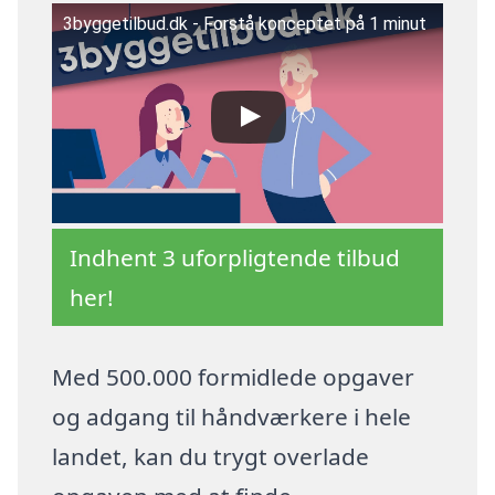
3byggetilbud.dk - Forstå konceptet på 1 minut
Indhent 3 uforpligtende tilbud
her!
Med 500.000 formidlede opgaver
og adgang til håndværkere i hele
landet, kan du trygt overlade