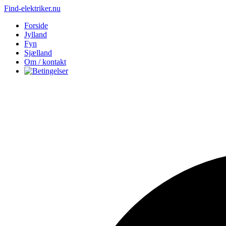
Find-elektriker.nu
Forside
Jylland
Fyn
Sjælland
Om / kontakt