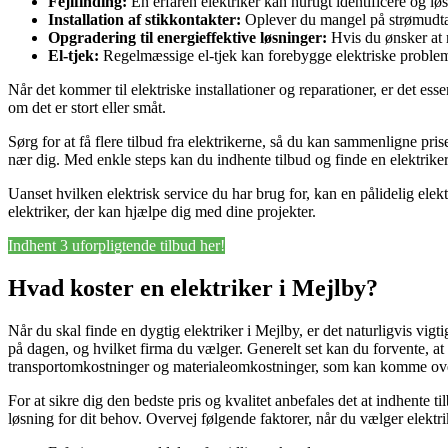
Fejlfinding:
En erfaren elektriker kan hurtigt identificere og lø
Installation af stikkontakter:
Oplever du mangel på strømudtag,
Opgradering til energieffektive løsninger:
Hvis du ønsker at 
El-tjek:
Regelmæssige el-tjek kan forebygge elektriske probleme
Når det kommer til elektriske installationer og reparationer, er det essen
om det er stort eller småt.
Sørg for at få flere tilbud fra elektrikerne, så du kan sammenligne pris
nær dig. Med enkle steps kan du indhente tilbud og finde en elektriker,
Uanset hvilken elektrisk service du har brug for, kan en pålidelig elek
elektriker, der kan hjælpe dig med dine projekter.
Indhent 3 uforpligtende tilbud her!
Hvad koster en elektriker i Mejlby?
Når du skal finde en dygtig elektriker i Mejlby, er det naturligvis vig
på dagen, og hvilket firma du vælger. Generelt set kan du forvente, at
transportomkostninger og materialeomkostninger, som kan komme ove
For at sikre dig den bedste pris og kvalitet anbefales det at indhente t
løsning for dit behov. Overvej følgende faktorer, når du vælger elektri