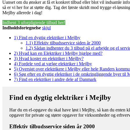
Uanset om du ønsker at få et konkret tilbud eller blot vil indsamle in
så er vi her for at støtte dig. Tag det første skridt mod trygge el-løsnin
Mejlby allerede i dag!
Indhent 3 uforpligtende tilbud her!
Indholdsfortegnelse
skjul
1)
Find en dygtig elektriker i Mejlby
1.1)
Effektiv tilbudsservice siden år 2000
1.2)
Sådan indhenter du 3 tilbud på el arbejde og el servi
2)
Hvad kan en Elektriker i Mejlby hjælpe med?
3)
Hvad koster en elektriker i Mejlby?
4)
Fordele ved at vælge elektriker i Mejlby
5)
Oversigt over elektrikere i Mejlby eller hele Randers komm
6)
Søg efter en dygtig elektriker i de omkringliggende byer til 
7)
Find en elektriker i andre dele af Danmark
Find en dygtig elektriker i Mejlby
Har du en el-opgave du skal have løst i Mejlby, så kan du enten kla
opgaver for private og større opgaver for virksomheder og erhverv
Effektiv tilbudsservice siden år 2000