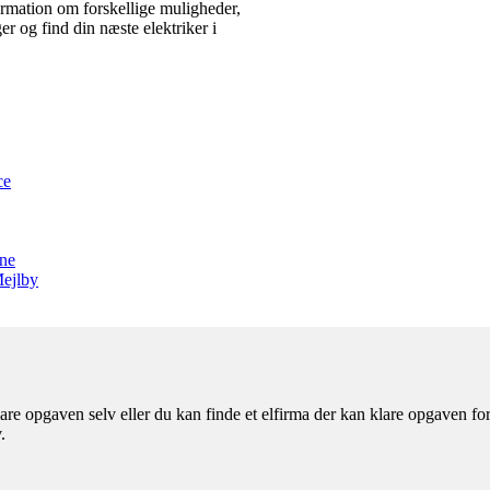
formation om forskellige muligheder,
ger og find din næste elektriker i
ce
une
Mejlby
re opgaven selv eller du kan finde et elfirma der kan klare opgaven for d
.