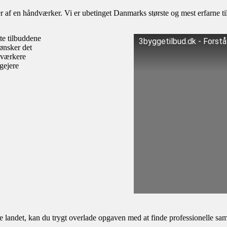
af en håndværker. Vi er ubetinget Danmarks største og mest erfarne til
te tilbuddene
3byggetilbud.dk - Forst
ønsker det
dværkere
igejere
andet, kan du trygt overlade opgaven med at finde professionelle samar