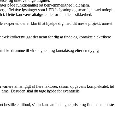
skelser og unødvendige udgifter.
 øger både funktionalitet og bekvemmelighed i dit hjem.
energieffektive løsninger som LED belysning og smart hjem-teknologi.
ci. Dette kan være altafgørende for familiens sikkerhed.
le eksperter, der er klar til at hjælpe dig med dit næste projekt, uanset
nd-elektriker.nu gør det nemt for dig at finde og kontakte elektrikere
ektriske drømme til virkelighed, og kontaktsøg efter en dygtig
n variere afhængigt af flere faktorer, såsom opgavens kompleksitet, tid
r. time. Desuden skal du tage højde for eventuelle
nemt bestille et tilbud, så du kan sammenligne priser og finde den bedste