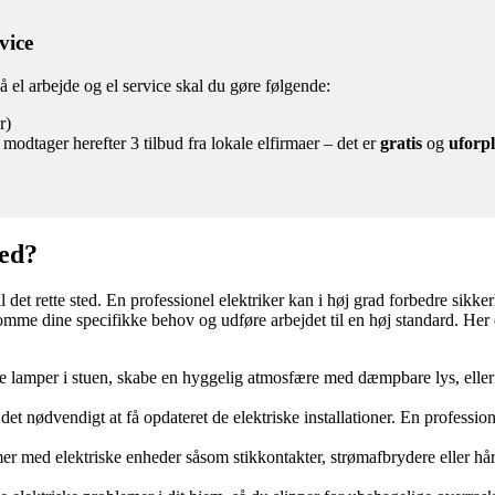
vice
på el arbejde og el service skal du gøre følgende:
r)
modtager herefter 3 tilbud fra lokale elfirmaer – det er
gratis
og
uforpl
med?
 det rette sted. En professionel elektriker kan i høj grad forbedre sikke
komme dine specifikke behov og udføre arbejdet til en høj standard. Her 
e lamper i stuen, skabe en hyggelig atmosfære med dæmpbare lys, eller h
et nødvendigt at få opdateret de elektriske installationer. En profession
emer med elektriske enheder såsom stikkontakter, strømafbrydere eller hå