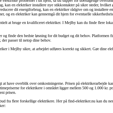
se elektriske problemer i dit hjem, så du slipper for ubehagelige overra
 kan en elektriker installere nye stikkontakter på sikre steder, hvilket
reducere dit energiforbrug, kan en elektriker rådgive om og installere 
r, og en elektriker kan gennemgå dit hjem for eventuelle sikkerhedsrisi
tielt at bruge en kvalificeret elektriker. I Mejlby kan du finde flere loka
er og finde den bedste løsning for dit budget og dit behov. Platformen fi
 der passer til netop dine behov.
triker i Mejlby sikre, at arbejdet udføres korrekt og sikkert. Gør dine el
tigt at have overblik over omkostningerne. Prisen på elektrikerarbejde ka
 timepriserne for elektrikere i området ligger mellem 500 og 1.000 kr. p
ni prisen.
ilbud fra flere forskellige elektrikere. Her på find-elektriker.nu kan du 
ker: