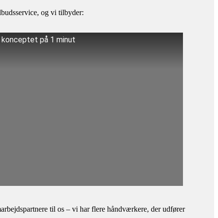
budsservice, og vi tilbyder:
å konceptet på 1 minut
bejdspartnere til os – vi har flere håndværkere, der udfører