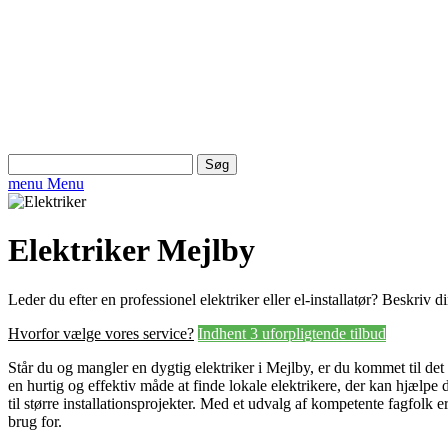
Søg
efter:
menu
Menu
Elektriker Mejlby
Leder du efter en professionel elektriker eller el-installatør? Beskriv
Hvorfor vælge vores service?
Indhent 3 uforpligtende tilbud
Står du og mangler en dygtig elektriker i Mejlby, er du kommet til det 
en hurtig og effektiv måde at finde lokale elektrikere, der kan hjælpe 
til større installationsprojekter. Med et udvalg af kompetente fagfolk e
brug for.