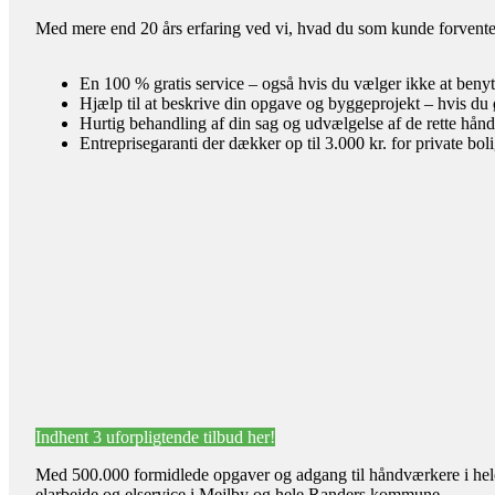
Med mere end 20 års erfaring ved vi, hvad du som kunde forventer 
En 100 % gratis service – også hvis du vælger ikke at benyt
Hjælp til at beskrive din opgave og byggeprojekt – hvis du 
Hurtig behandling af din sag og udvælgelse af de rette hån
Entreprisegaranti der dækker op til 3.000 kr. for private bol
Indhent 3 uforpligtende tilbud her!
Med 500.000 formidlede opgaver og adgang til håndværkere i hele l
elarbejde og elservice i Mejlby og hele Randers kommune.