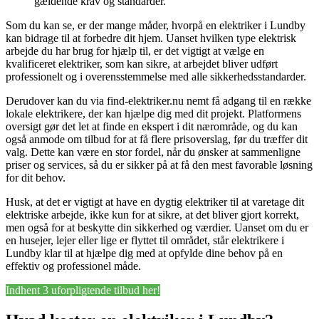
gældende krav og standarder.
Som du kan se, er der mange måder, hvorpå en elektriker i Lundby
kan bidrage til at forbedre dit hjem. Uanset hvilken type elektrisk
arbejde du har brug for hjælp til, er det vigtigt at vælge en
kvalificeret elektriker, som kan sikre, at arbejdet bliver udført
professionelt og i overensstemmelse med alle sikkerhedsstandarder.
Derudover kan du via find-elektriker.nu nemt få adgang til en række
lokale elektrikere, der kan hjælpe dig med dit projekt. Platformens
oversigt gør det let at finde en ekspert i dit nærområde, og du kan
også anmode om tilbud for at få flere prisoverslag, før du træffer dit
valg. Dette kan være en stor fordel, når du ønsker at sammenligne
priser og services, så du er sikker på at få den mest favorable løsning
for dit behov.
Husk, at det er vigtigt at have en dygtig elektriker til at varetage dit
elektriske arbejde, ikke kun for at sikre, at det bliver gjort korrekt,
men også for at beskytte din sikkerhed og værdier. Uanset om du er
en husejer, lejer eller lige er flyttet til området, står elektrikere i
Lundby klar til at hjælpe dig med at opfylde dine behov på en
effektiv og professionel måde.
Indhent 3 uforpligtende tilbud her!