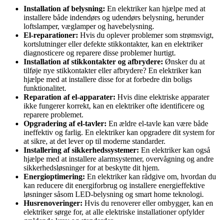
Installation af belysning:
En elektriker kan hjælpe med at
installere både indendørs og udendørs belysning, herunder
loftslamper, væglamper og havebelysning.
El-reparationer:
Hvis du oplever problemer som strømsvigt,
kortslutninger eller defekte stikkontakter, kan en elektriker
diagnosticere og reparere disse problemer hurtigt.
Installation af stikkontakter og afbrydere:
Ønsker du at
tilføje nye stikkontakter eller afbrydere? En elektriker kan
hjælpe med at installere disse for at forbedre din boligs
funktionalitet.
Reparation af el-apparater:
Hvis dine elektriske apparater
ikke fungerer korrekt, kan en elektriker ofte identificere og
reparere problemet.
Opgradering af el-tavler:
En ældre el-tavle kan være både
ineffektiv og farlig. En elektriker kan opgradere dit system for
at sikre, at det lever op til moderne standarder.
Installering af sikkerhedssystemer:
En elektriker kan også
hjælpe med at installere alarmsystemer, overvågning og andre
sikkerhedsløsninger for at beskytte dit hjem.
Energioptimering:
En elektriker kan rådgive om, hvordan du
kan reducere dit energiforbrug og installere energieffektive
løsninger såsom LED-belysning og smart home teknologi.
Husrenoveringer:
Hvis du renoverer eller ombygger, kan en
elektriker sørge for, at alle elektriske installationer opfylder