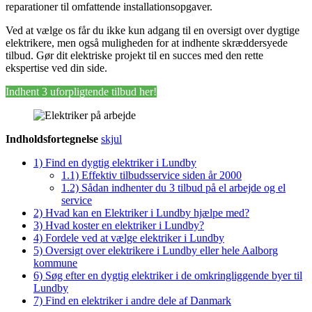
reparationer til omfattende installationsopgaver.
Ved at vælge os får du ikke kun adgang til en oversigt over dygtige
elektrikere, men også muligheden for at indhente skræddersyede
tilbud. Gør dit elektriske projekt til en succes med den rette
ekspertise ved din side.
Indhent 3 uforpligtende tilbud her!
Indholdsfortegnelse
skjul
1)
Find en dygtig elektriker i Lundby
1.1)
Effektiv tilbudsservice siden år 2000
1.2)
Sådan indhenter du 3 tilbud på el arbejde og el
service
2)
Hvad kan en Elektriker i Lundby hjælpe med?
3)
Hvad koster en elektriker i Lundby?
4)
Fordele ved at vælge elektriker i Lundby
5)
Oversigt over elektrikere i Lundby eller hele Aalborg
kommune
6)
Søg efter en dygtig elektriker i de omkringliggende byer til
Lundby
7)
Find en elektriker i andre dele af Danmark