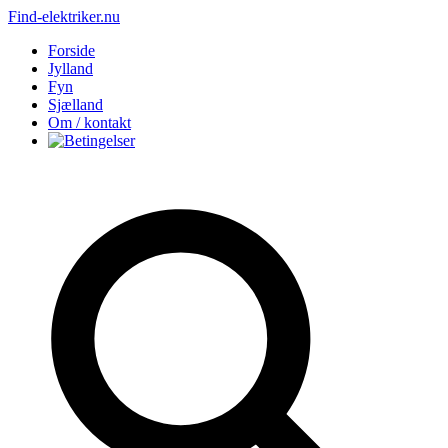
Find-elektriker.nu
Forside
Jylland
Fyn
Sjælland
Om / kontakt