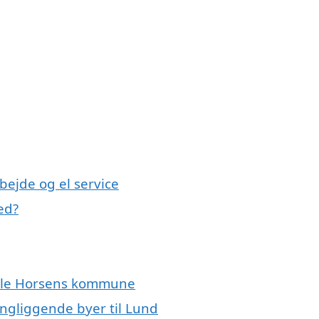
bejde og el service
ed?
 hele Horsens kommune
ingliggende byer til Lund