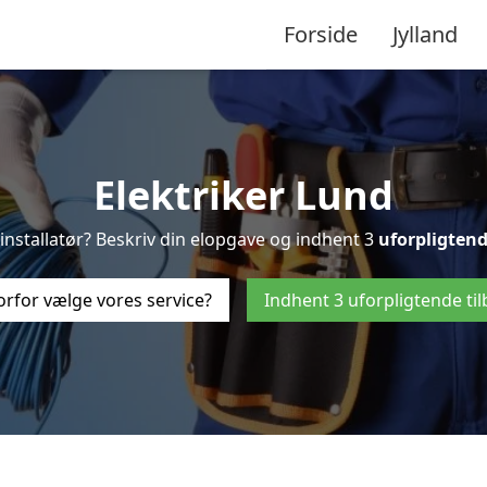
Forside
Jylland
Elektriker Lund
l-installatør? Beskriv din elopgave og indhent 3
uforpligten
rfor vælge vores service?
Indhent 3 uforpligtende ti