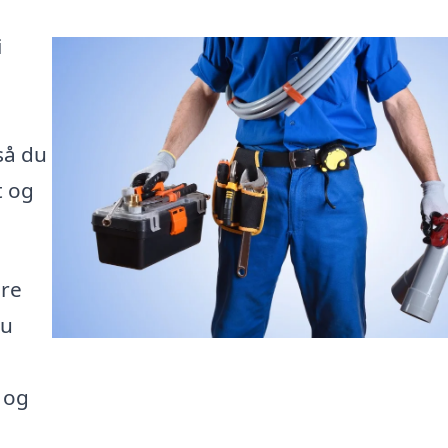
i
så du
t og
dre
du
, og