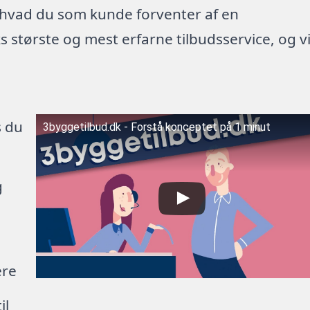
 hvad du som kunde forventer af en
 største og mest erfarne tilbudsservice, og v
s du
3byggetilbud.dk - Forstå konceptet på 1 minut
g
ere
il