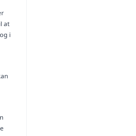
er
l at
og i
kan
em
re