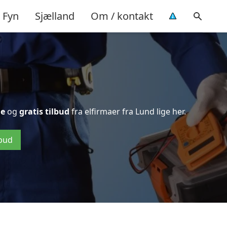
Fyn
Sjælland
Om / kontakt
de
og
gratis tilbud
fra elfirmaer fra Lund lige her.
lbud