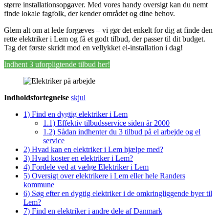
større installationsopgaver. Med vores handy oversigt kan du nemt
finde lokale fagfolk, der kender området og dine behov.
Glem alt om at lede forgæves – vi gør det enkelt for dig at finde den
rette elektriker i Lem og få et godt tilbud, der passer til dit budget.
Tag det første skridt mod en vellykket el-installation i dag!
Indhent 3 uforpligtende tilbud her!
Indholdsfortegnelse
skjul
1)
Find en dygtig elektriker i Lem
1.1)
Effektiv tilbudsservice siden år 2000
1.2)
Sådan indhenter du 3 tilbud på el arbejde og el
service
2)
Hvad kan en elektriker i Lem hjælpe med?
3)
Hvad koster en elektriker i Lem?
4)
Fordele ved at vælge Elektriker i Lem
5)
Oversigt over elektrikere i Lem eller hele Randers
kommune
6)
Søg efter en dygtig elektriker i de omkringliggende byer til
Lem?
7)
Find en elektriker i andre dele af Danmark