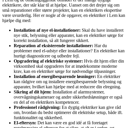
elektrikere, der står klar til at hjælpe. Uanset om det drejer sig om
små reparationer eller større projekter, kan en elektrikers ekspertise
være uvurderlig. Her er nogle af de opgaver, en elektriker i Lem kan
hjælpe dig med:
Installation af nye el-installationer:
Skal du have installeret
nye stik, belysning eller apparater, kan en elektriker sørge for
korrekt installation, så alt fungerer sikkert.
Reparation af eksisterende installationer:
Har du
problemer med el-udstyr eller installationer? En elektriker kan
hurtigt diagnosticere og udbedre fejl.
Opgradering af elektriske systemer:
Hvis dit hjem eller din
virksomhed skal opgraderes for at imødekomme moderne
krav, kan en elektriker sørge for nødvendige tilpasninger.
Installation af energibesparende løsninger:
En elektriker
kan rådgive om og installere energibesparende belysning og
apparater, hvilket kan hjælpe med at reducere din elregning.
Sikring af dit hjem:
Installation af alarmsystemer,
overvågningskameraer og andre sikkerhedsløsninger er også
en del af en elektrikers kompetencer.
Professionel rådgivning:
En dygtig elektriker kan give råd
om, hvordan du bedst optimerer dit elektriske setup, både ift.
funktionalitet og sikkerhed.
El-eftersyn:
Det kan være en god idé at få foretaget
regelmæssige el-eftersyn for at sikre, at alt er i orden, og