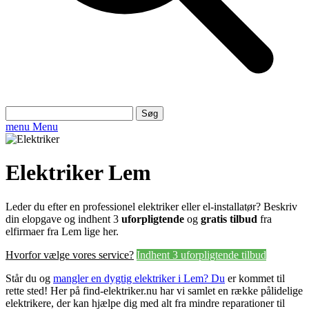
Søg
efter:
menu
Menu
Elektriker Lem
Leder du efter en professionel elektriker eller el-installatør? Beskriv
din elopgave og indhent 3
uforpligtende
og
gratis tilbud
fra
elfirmaer fra Lem lige her.
Hvorfor vælge vores service?
Indhent 3 uforpligtende tilbud
Står du og
mangler en dygtig elektriker i Lem? Du
er kommet til
rette sted! Her på find-elektriker.nu har vi samlet en række pålidelige
elektrikere, der kan hjælpe dig med alt fra mindre reparationer til