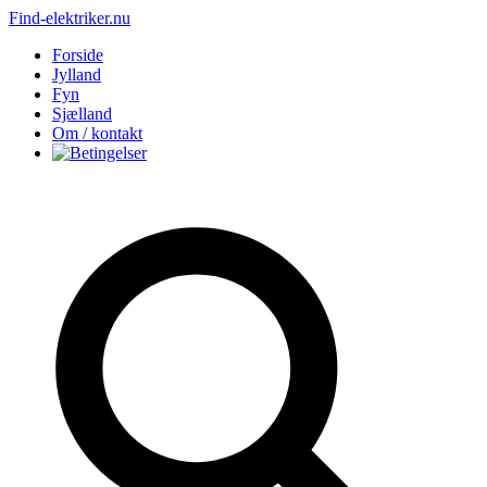
Find-elektriker.nu
Forside
Jylland
Fyn
Sjælland
Om / kontakt