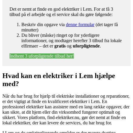
Det er nemt at finde en god elektriker i Lem. For at få 3
tilbud på el arbejde og el service skal du gøre følgende:
Beskriv din opgave via
denne formular
(det tager få
minutter)
Du bliver (måske) ringet op for yderligere
informationer, og modtager herefter 3 tilbud fra lokale
elfirmaer – det er
gratis
og
uforpligtende
.
Indhent 3 uforpligtende tilbud her!
Hvad kan en elektriker i Lem hjælpe
med?
Når du har brug for hjælp til elektriske installationer og reparationer,
er det vigtigt at finde en kvalificeret elektriker i Lem. En
professionel elektriker kan assistere med en lang række opgaver, der
kan sikre, at dit hjem eller din virksomhed fungerer optimalt og
sikkert. Vores platform, find-elektriker.nu, gør det nemt at finde en
lokal elektriker, der kan levere de services, du har brug for.
I Lem og de omkringliggende områder er der mange dygtige