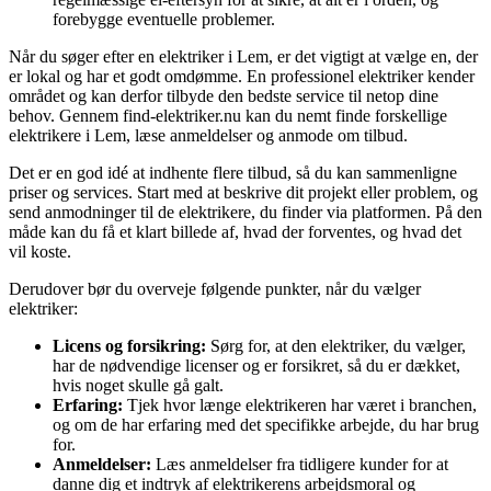
forebygge eventuelle problemer.
Når du søger efter en elektriker i Lem, er det vigtigt at vælge en, der
er lokal og har et godt omdømme. En professionel elektriker kender
området og kan derfor tilbyde den bedste service til netop dine
behov. Gennem find-elektriker.nu kan du nemt finde forskellige
elektrikere i Lem, læse anmeldelser og anmode om tilbud.
Det er en god idé at indhente flere tilbud, så du kan sammenligne
priser og services. Start med at beskrive dit projekt eller problem, og
send anmodninger til de elektrikere, du finder via platformen. På den
måde kan du få et klart billede af, hvad der forventes, og hvad det
vil koste.
Derudover bør du overveje følgende punkter, når du vælger
elektriker:
Licens og forsikring:
Sørg for, at den elektriker, du vælger,
har de nødvendige licenser og er forsikret, så du er dækket,
hvis noget skulle gå galt.
Erfaring:
Tjek hvor længe elektrikeren har været i branchen,
og om de har erfaring med det specifikke arbejde, du har brug
for.
Anmeldelser:
Læs anmeldelser fra tidligere kunder for at
danne dig et indtryk af elektrikerens arbejdsmoral og