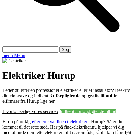
Søg
efter:
menu
Menu
Elektriker Hurup
Leder du efter en professionel elektriker eller el-installatør? Beskriv
din elopgave og indhent 3
uforpligtende
og
gratis tilbud
fra
elfirmaer fra Hurup lige her.
Hvorfor vælge vores service?
Indhent 3 uforpligtende tilbud
Er du på udkig
efter en kvalificeret elektriker i
Hurup? Så er du
kommet til det rette sted. Her på find-elektriker.nu hjælper vi dig
med at finde den rette elektriker i dit nærområde, så du kan få udført