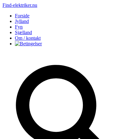
Find-elektriker.nu
Forside
Jylland
Fyn
Sjælland
Om / kontakt