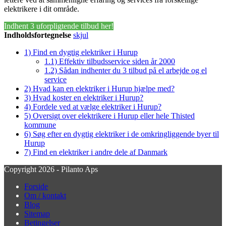
elektrikere i dit område.
Indhent 3 uforpligtende tilbud her!
Indholdsfortegnelse
skjul
1)
Find en dygtig elektriker i Hurup
1.1)
Effektiv tilbudsservice siden år 2000
1.2)
Sådan indhenter du 3 tilbud på el arbejde og el
service
2)
Hvad kan en elektriker i Hurup hjælpe med?
3)
Hvad koster en elektriker i Hurup?
4)
Fordele ved at vælge elektriker i Hurup?
5)
Oversigt over elektrikere i Hurup eller hele Thisted
kommune
6)
Søg efter en dygtig elektriker i de omkringliggende byer til
Hurup
7)
Find en elektriker i andre dele af Danmark
Copyright 2026 - Pilanto Aps
Forside
Om / kontakt
Blog
Sitemap
Betingelser