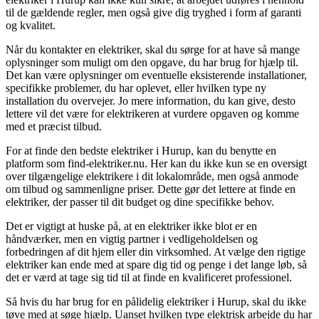
til de gældende regler, men også give dig tryghed i form af garanti
og kvalitet.
Når du kontakter en elektriker, skal du sørge for at have så mange
oplysninger som muligt om den opgave, du har brug for hjælp til.
Det kan være oplysninger om eventuelle eksisterende installationer,
specifikke problemer, du har oplevet, eller hvilken type ny
installation du overvejer. Jo mere information, du kan give, desto
lettere vil det være for elektrikeren at vurdere opgaven og komme
med et præcist tilbud.
For at finde den bedste elektriker i Hurup, kan du benytte en
platform som find-elektriker.nu. Her kan du ikke kun se en oversigt
over tilgængelige elektrikere i dit lokalområde, men også anmode
om tilbud og sammenligne priser. Dette gør det lettere at finde en
elektriker, der passer til dit budget og dine specifikke behov.
Det er vigtigt at huske på, at en elektriker ikke blot er en
håndværker, men en vigtig partner i vedligeholdelsen og
forbedringen af dit hjem eller din virksomhed. At vælge den rigtige
elektriker kan ende med at spare dig tid og penge i det lange løb, så
det er værd at tage sig tid til at finde en kvalificeret professionel.
Så hvis du har brug for en pålidelig elektriker i Hurup, skal du ikke
tøve med at søge hjælp. Uanset hvilken type elektrisk arbejde du har