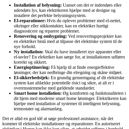
Installation af belysning:
Uanset om det er indendørs eller
udendørs lys, kan elektrikeren hjælpe med at designe og
installere det perfekte belysningssystem.
El-reparationer:
Hvis du oplever problemer med el-nettet,
sikringer eller stikkontakter, kan en elektriker hurtigt
diagnosticere og reparere problemet.
Renovering og ombygning:
Ved renoveringsprojekter kan
en elektriker bistå med at tilpasse det elektriske system til de
nye forhold.
Ny installation:
Skal du have installeret nye apparater eller
el-tavler? En elektriker kan sørge for, at installationen udføres
korrekt og sikkert.
Energioptimering:
Få hjælp til at finde energieffektive
løsninger, der kan nedbringe din elregning og skåne miljøet.
El-sikkerhedstjek:
En grundig gennemgang af dit elektriske
system kan afdække potentielle risici og sikre, at alt er i
overensstemmelse med gældende standarder.
Smart home installation:
Øg komforten og funktionaliteten i
dit hjem med moderne smart home løsninger. Elektrikeren kan
hjælpe med installation af systemer til intelligent belysning,
termostater og alarmanlæg.
Det er altid en god idé at søge professionel assistance, når det
kommer til elektriske installationer og reparationer. En autoriseret
elektriker i Hurup kan ikke kun sikre, at arbejdet udføres i henhold