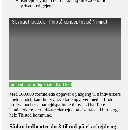
Entreprisegaranti der dækker op til 3.000 kr. for
private boligejere
3byggetilbud.dk - Forstå konceptet på 1 minut
Indhent 3 uforpligtende tilbud her!
Med 500.000 formidlede opgaver og adgang til håndværkere
i hele landet, kan du trygt overlade opgaven med at finde
professionelle samarbejdspartnere til os – vi har flere
håndværkere, der udfører elarbejde og elservice i Hurup og
hele Thisted kommune.
Sådan indhenter du 3 tilbud på el arbejde og