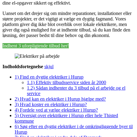
dine el-opgaver sikkert og effektivt.
Uanset om det drejer sig om mindre reparationer, installationer eller
større projekter, er det vigtigt at vælge en dygtig fagmand. Vores
platform giver dig ikke blot overblik over lokale elektrikere, men
giver dig også mulighed for at indhente tilbud, så du kan finde den
løsning, der passer bedst til dine behov og din økonomi.
Indhent 3 uforpligtende tilbud her!
Indholdsfortegnelse
skjul
1)
Find en dygtig elektriker i Hurup
1.1)
Effektiv tilbudsservice siden år 2000
1.2)
Sådan indhenter du 3 tilbud på el arbejde og el
service
2)
Hvad kan en elektriker i Hurup hjælpe med?
3)
Hvad koster en elektriker i Hurup?
4)
Fordele ved at vælge elektriker i Hurup?
5)
Oversigt over elektrikere i Hurup eller hele Thisted
kommune
6)
Søg efter en dygtig elektriker i de omkringliggende byer til
Hurup