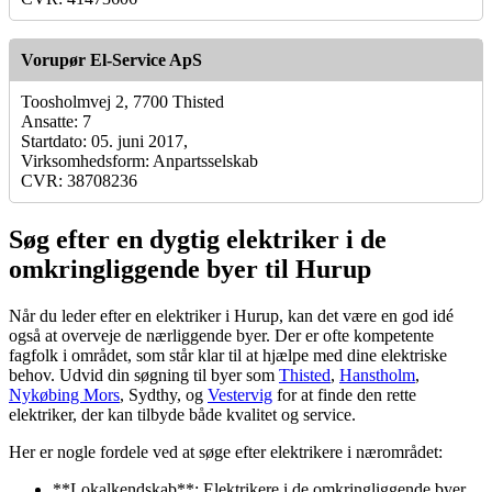
Vorupør El-Service ApS
Toosholmvej 2, 7700 Thisted
Ansatte: 7
Startdato: 05. juni 2017,
Virksomhedsform: Anpartsselskab
CVR: 38708236
Søg efter en dygtig elektriker i de
omkringliggende byer til Hurup
Når du leder efter en elektriker i Hurup, kan det være en god idé
også at overveje de nærliggende byer. Der er ofte kompetente
fagfolk i området, som står klar til at hjælpe med dine elektriske
behov. Udvid din søgning til byer som
Thisted
,
Hanstholm
,
Nykøbing Mors
, Sydthy, og
Vestervig
for at finde den rette
elektriker, der kan tilbyde både kvalitet og service.
Her er nogle fordele ved at søge efter elektrikere i nærområdet:
**Lokalkendskab**: Elektrikere i de omkringliggende byer