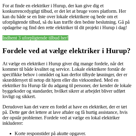
For at finde en elektriker i Hurup, der kan give dig et
konkurrencedygtigt tilbud, er det let at bruge vores platform. Her
kan du både se en liste over lokale elektrikere og bede om et
uforpligtende tilbud, så du kan træffe den bedste beslutning. Gå på
opdagelse og find den rette elektriker til dit projekt i Hurup i dag!
Indhent 3 uforpligtende tilbud her!
Fordele ved at vælge elektriker i Hurup?
At vælge en elektriker i Hurup giver dig mange fordele, når det
kommer til både kvalitet og service. Lokale elektrikere forstår de
specifikke behov i området og kan derfor tilbyde løsninger, der er
skræddersyet til netop dit hjem eller din virksomhed. Med en
elektriker fra Hurup får du adgang til personer, der kender de lokale
byggekoder og standarder, hvilket sikrer at arbejdet bliver udført
lovligt og sikkert.
Derudover kan det være en fordel at have en elektriker, der er tæt
på. Dette gør det lettere at lave aftaler og få hurtig assistance, hvis
der opstår problemer. Fordele ved at vælge en lokal elektriker
inkluderer:
Korte responstider på akutte opgaver.