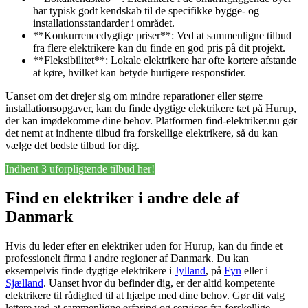
har typisk godt kendskab til de specifikke bygge- og
installationsstandarder i området.
**Konkurrencedygtige priser**: Ved at sammenligne tilbud
fra flere elektrikere kan du finde en god pris på dit projekt.
**Fleksibilitet**: Lokale elektrikere har ofte kortere afstande
at køre, hvilket kan betyde hurtigere responstider.
Uanset om det drejer sig om mindre reparationer eller større
installationsopgaver, kan du finde dygtige elektrikere tæt på Hurup,
der kan imødekomme dine behov. Platformen find-elektriker.nu gør
det nemt at indhente tilbud fra forskellige elektrikere, så du kan
vælge det bedste tilbud for dig.
Indhent 3 uforpligtende tilbud her!
Find en elektriker i andre dele af
Danmark
Hvis du leder efter en elektriker uden for Hurup, kan du finde et
professionelt firma i andre regioner af Danmark. Du kan
eksempelvis finde dygtige elektrikere i
Jylland
, på
Fyn
eller i
Sjælland
. Uanset hvor du befinder dig, er der altid kompetente
elektrikere til rådighed til at hjælpe med dine behov. Gør dit valg
lettere ved at sammenligne erfaring og services fra forskellige