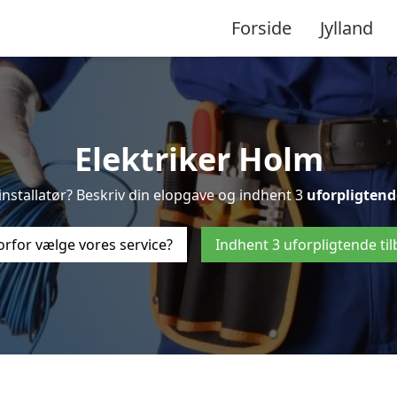
Forside
Jylland
Elektriker Holm
l-installatør? Beskriv din elopgave og indhent 3
uforpligtend
rfor vælge vores service?
Indhent 3 uforpligtende ti