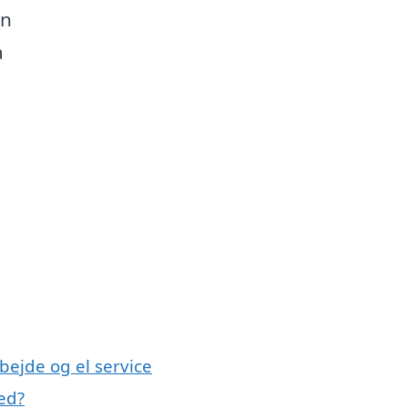
en
å
bejde og el service
ed?