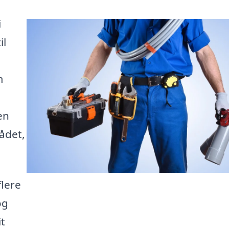
i
il
m
en
rådet,
flere
og
it