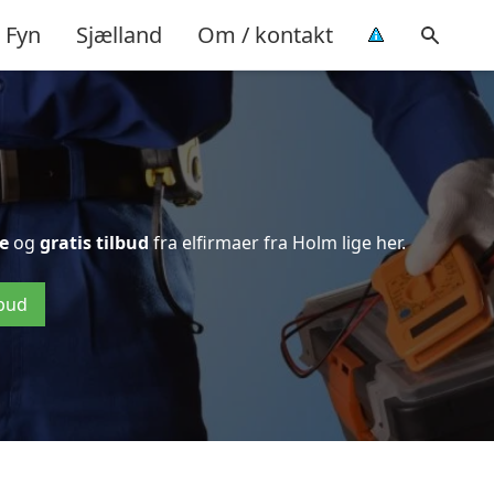
Fyn
Sjælland
Om / kontakt
e
og
gratis tilbud
fra elfirmaer fra Holm lige her.
lbud