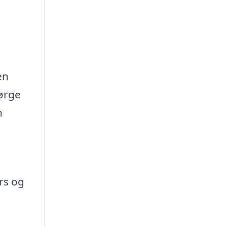
en
sørge
n
rs og