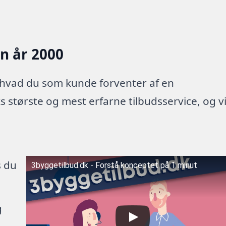
en år 2000
 hvad du som kunde forventer af en
 største og mest erfarne tilbudsservice, og v
s du
3byggetilbud.dk - Forstå konceptet på 1 minut
g