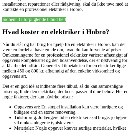
installationer, reparationer eller rådgivning, skal du ikke tøve med at
kontakte en professionel elektriker i Hobro.
Indhent 3 uforpligtende tilbud her!
Hvad koster en elektriker i Hobro?
Når du står og har brug for hjælp fra en elektriker i Hobro, kan det
være en fordel at have en idé om, hvad du kan forvente af priser.
Omkostningerne for en professionel elektriker varierer afhængigt af
opgavens kompleksitet og den tidsanvendelse, der er nødvendig for
at få arbejdet udført. Generelt vil timetaksten for en elektriker ligge
mellem 450 og 800 kr. afhængigt af den enkelte virksomhed og
opgavens art.
Det er en god idé at indhente flere tilbud, så du kan sammenligne
priser og finde den elektriker, der bedst passer til dine behov. Her er
nogle faktorer, der kan påvirke prisen:
Opgavens art: En simpel installation kan være hurtigere og
billigere end en større renovering.
Tidsforbrug: Jo længere tid en elektriker skal bruge, jo højere
vil omkostningerne typisk være.
Materialer: Nogle opgaver kræver særlige materialer, hvilket