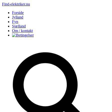
Find-elektriker.nu
Forside
Jylland
Fyn
Sjælland
Om / kontakt