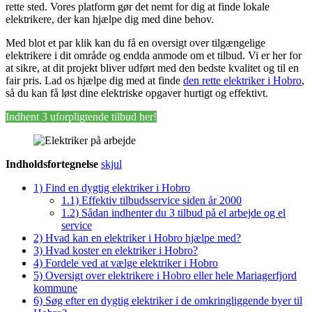
rette sted. Vores platform gør det nemt for dig at finde lokale
elektrikere, der kan hjælpe dig med dine behov.
Med blot et par klik kan du få en oversigt over tilgængelige
elektrikere i dit område og endda anmode om et tilbud. Vi er her for
at sikre, at dit projekt bliver udført med den bedste kvalitet og til en
fair pris. Lad os hjælpe dig med at finde
den rette elektriker i Hobro
,
så du kan få løst dine elektriske opgaver hurtigt og effektivt.
Indhent 3 uforpligtende tilbud her!
Indholdsfortegnelse
skjul
1)
Find en dygtig elektriker i Hobro
1.1)
Effektiv tilbudsservice siden år 2000
1.2)
Sådan indhenter du 3 tilbud på el arbejde og el
service
2)
Hvad kan en elektriker i Hobro hjælpe med?
3)
Hvad koster en elektriker i Hobro?
4)
Fordele ved at vælge elektriker i Hobro
5)
Oversigt over elektrikere i Hobro eller hele Mariagerfjord
kommune
6)
Søg efter en dygtig elektriker i de omkringliggende byer til