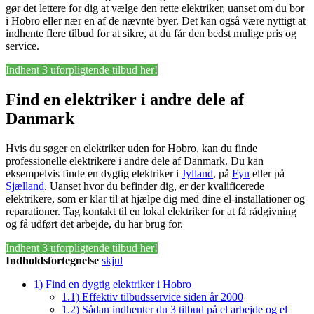
gør det lettere for dig at vælge den rette elektriker, uanset om du bor
i Hobro eller nær en af de nævnte byer. Det kan også være nyttigt at
indhente flere tilbud for at sikre, at du får den bedst mulige pris og
service.
Indhent 3 uforpligtende tilbud her!
Find en elektriker i andre dele af
Danmark
Hvis du søger en elektriker uden for Hobro, kan du finde
professionelle elektrikere i andre dele af Danmark. Du kan
eksempelvis finde en dygtig elektriker i
Jylland
, på
Fyn
eller på
Sjælland
. Uanset hvor du befinder dig, er der kvalificerede
elektrikere, som er klar til at hjælpe dig med dine el-installationer og
reparationer. Tag kontakt til en lokal elektriker for at få rådgivning
og få udført det arbejde, du har brug for.
Indhent 3 uforpligtende tilbud her!
Indholdsfortegnelse
skjul
1)
Find en dygtig elektriker i Hobro
1.1)
Effektiv tilbudsservice siden år 2000
1.2)
Sådan indhenter du 3 tilbud på el arbejde og el