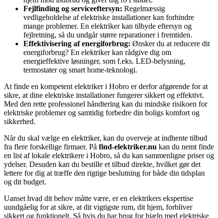
Fejlfinding og serviceeftersyn:
Regelmæssig
vedligeholdelse af elektriske installationer kan forhindre
mange problemer. En elektriker kan tilbyde eftersyn og
fejlretning, så du undgår større reparationer i fremtiden.
Effektivisering af energiforbrug:
Ønsker du at reducere dit
energiforbrug? En elektriker kan rådgive dig om
energieffektive løsninger, som f.eks. LED-belysning,
termostater og smart home-teknologi.
At finde en kompetent elektriker i Hobro er derfor afgørende for at
sikre, at dine elektriske installationer fungerer sikkert og effektivt.
Med den rette professionel håndtering kan du mindske risikoen for
elektriske problemer og samtidig forbedre din boligs komfort og
sikkerhed.
Når du skal vælge en elektriker, kan du overveje at indhente tilbud
fra flere forskellige firmaer. På
find-elektriker.nu
kan du nemt finde
en list af lokale elektrikere i Hobro, så du kan sammenligne priser og
ydelser. Desuden kan du bestille et tilbud direkte, hvilket gør det
lettere for dig at træffe den rigtige beslutning for både din tidsplan
og dit budget.
Uanset hvad dit behov måtte være, er en elektrikers ekspertise
uundgåelig for at sikre, at dit vigtigste rum, dit hjem, forbliver
sikkert og funktionelt. Så hvis du har brug for hjælp med elektriske