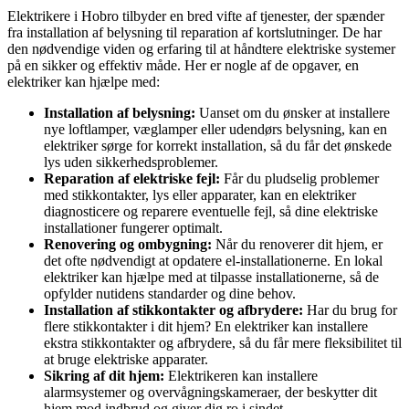
Elektrikere i Hobro tilbyder en bred vifte af tjenester, der spænder
fra installation af belysning til reparation af kortslutninger. De har
den nødvendige viden og erfaring til at håndtere elektriske systemer
på en sikker og effektiv måde. Her er nogle af de opgaver, en
elektriker kan hjælpe med:
Installation af belysning:
Uanset om du ønsker at installere
nye loftlamper, væglamper eller udendørs belysning, kan en
elektriker sørge for korrekt installation, så du får det ønskede
lys uden sikkerhedsproblemer.
Reparation af elektriske fejl:
Får du pludselig problemer
med stikkontakter, lys eller apparater, kan en elektriker
diagnosticere og reparere eventuelle fejl, så dine elektriske
installationer fungerer optimalt.
Renovering og ombygning:
Når du renoverer dit hjem, er
det ofte nødvendigt at opdatere el-installationerne. En lokal
elektriker kan hjælpe med at tilpasse installationerne, så de
opfylder nutidens standarder og dine behov.
Installation af stikkontakter og afbrydere:
Har du brug for
flere stikkontakter i dit hjem? En elektriker kan installere
ekstra stikkontakter og afbrydere, så du får mere fleksibilitet til
at bruge elektriske apparater.
Sikring af dit hjem:
Elektrikeren kan installere
alarmsystemer og overvågningskameraer, der beskytter dit
hjem mod indbrud og giver dig ro i sindet.