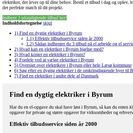
elektriker, der lever op til dine behov. Bestil et tilbud i dag og oplev
det perfekte match til dit projekt.
Indhent 3 uforpligtende tilbud her!
Indholdsfortegnelse
skjul
1)
Find en dygtig elektriker i Byrum
1.1)
Effektiv tilbudsservice siden år 2000
1.2)
Sådan indhenter du 3 tilbud på el arbejde og el servi
2)
Hvad kan en elektriker i Byrum hjælpe med?
3)
Hvad koster en elektriker i Byrum?
4)
Fordele ved at vælge elektriker i Byrum
5)
Oversigt over elektrikere i Byrum eller hele Læsø kommune
6)
Søg efter en dygtig elektriker i de omkringliggende byer til
7)
Find en elektriker i andre dele af Danmark
Find en dygtig elektriker i Byrum
Har du en el-opgave du skal have løst i Byrum, så kan du enten klar
opgaver for private og større opgaver for virksomheder og erhverv
Effektiv tilbudsservice siden år 2000