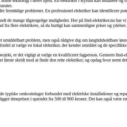
rt home teknologi i deres hjem. En elektriker i Byrum kan installere og
arater.
 fremtidige problemer. En professionel elektriker kan identificere potent
dt de mange tilgængelige muligheder. Her på find-elektriker.nu har vi gj
lbud fra flere elektrikere, så du hurtigt kan sammenligne priser og ydelser
et umiddelbart problem, men også rådgive dig om langtidsholdbare løsni
 fordel at vælge en lokal elektriker, der kender området og de specifikk
projekt, er det vigtigt at vælge en kvalificeret fagperson. Gennem find-
g det første skridt mod at finde den rette elektriker, og opdag hvor nemt d
e de typiske omkostninger forbundet med elektriske installationer og repa
 ligger timeprisen i spændet fra 500 til 900 kroner. Det kan også være en g