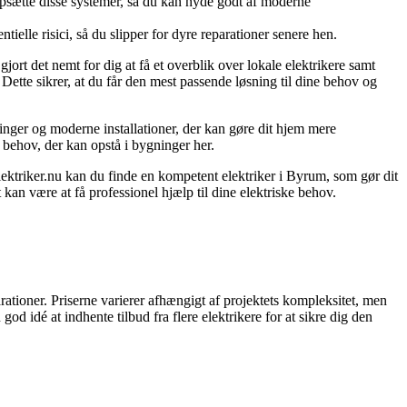
 opsætte disse systemer, så du kan nyde godt af moderne
ielle risici, så du slipper for dyre reparationer senere hen.
ort det nemt for dig at få et overblik over lokale elektrikere samt
. Dette sikrer, at du får den mest passende løsning til dine behov og
nger og moderne installationer, der kan gøre dit hjem mere
e behov, der kan opstå i bygninger her.
elektriker.nu kan du finde en kompetent elektriker i Byrum, som gør dit
et kan være at få professionel hjælp til dine elektriske behov.
rationer. Priserne varierer afhængigt af projektets kompleksitet, men
od idé at indhente tilbud fra flere elektrikere for at sikre dig den