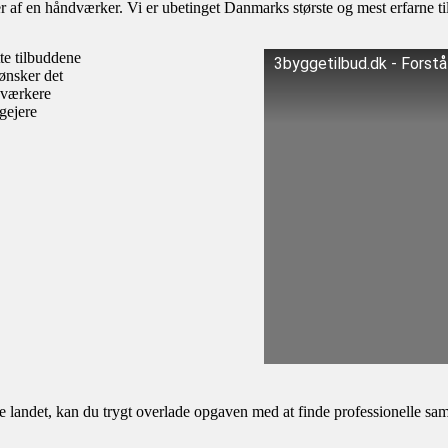
af en håndværker. Vi er ubetinget Danmarks største og mest erfarne til
te tilbuddene
3byggetilbud.dk - Forst
ønsker det
dværkere
igejere
andet, kan du trygt overlade opgaven med at finde professionelle samar