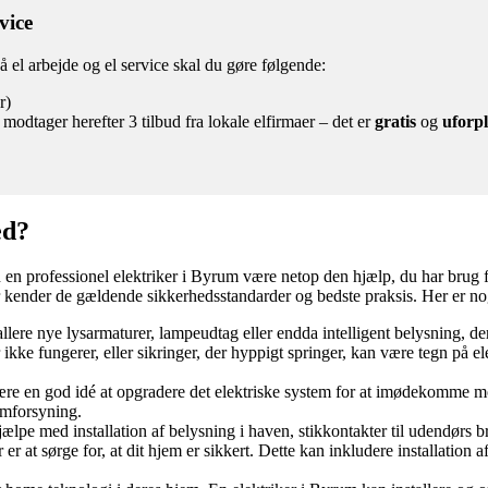
vice
å el arbejde og el service skal du gøre følgende:
r)
modtager herefter 3 tilbud fra lokale elfirmaer – det er
gratis
og
uforpl
ed?
kan en professionel elektriker i Byrum være netop den hjælp, du har brug
der kender de gældende sikkerhedsstandarder og bedste praksis. Her er no
llere nye lysarmaturer, lampeudtag eller endda intelligent belysning, der
 ikke fungerer, eller sikringer, der hyppigt springer, kan være tegn på el
re en god idé at opgradere det elektriske system for at imødekomme mode
rømforsyning.
ælpe med installation af belysning i haven, stikkontakter til udendørs br
er at sørge for, at dit hjem er sikkert. Dette kan inkludere installation af