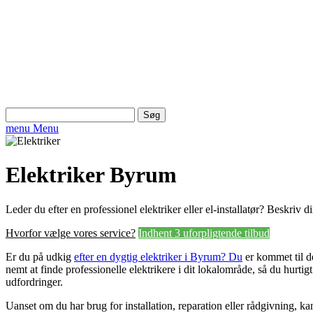
Søg
efter:
menu
Menu
Elektriker Byrum
Leder du efter en professionel elektriker eller el-installatør? Beskriv
Hvorfor vælge vores service?
Indhent 3 uforpligtende tilbud
Er du på udkig
efter en dygtig elektriker i Byrum? Du
er kommet til de
nemt at finde professionelle elektrikere i dit lokalområde, så du hurtigt
udfordringer.
Uanset om du har brug for installation, reparation eller rådgivning, 