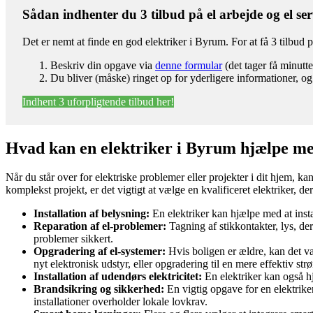
Sådan indhenter du 3 tilbud på el arbejde og el ser
Det er nemt at finde en god elektriker i Byrum. For at få 3 tilbud p
Beskriv din opgave via
denne formular
(det tager få minutte
Du bliver (måske) ringet op for yderligere informationer, og 
Indhent 3 uforpligtende tilbud her!
Hvad kan en elektriker i Byrum hjælpe m
Når du står over for elektriske problemer eller projekter i dit hjem, 
komplekst projekt, er det vigtigt at vælge en kvalificeret elektriker, 
Installation af belysning:
En elektriker kan hjælpe med at insta
Reparation af el-problemer:
Tagning af stikkontakter, lys, der
problemer sikkert.
Opgradering af el-systemer:
Hvis boligen er ældre, kan det væ
nyt elektronisk udstyr, eller opgradering til en mere effektiv st
Installation af udendørs elektricitet:
En elektriker kan også hj
Brandsikring og sikkerhed:
En vigtig opgave for en elektriker 
installationer overholder lokale lovkrav.