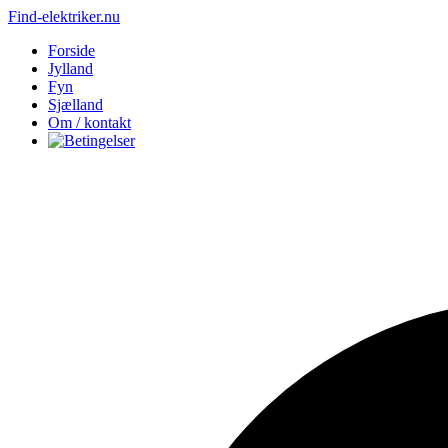
Find-elektriker.nu
Forside
Jylland
Fyn
Sjælland
Om / kontakt