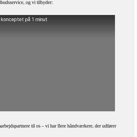
budsservice, og vi tilbyder:
å konceptet på 1 minut
bejdspartnere til os – vi har flere håndværkere, der udfører