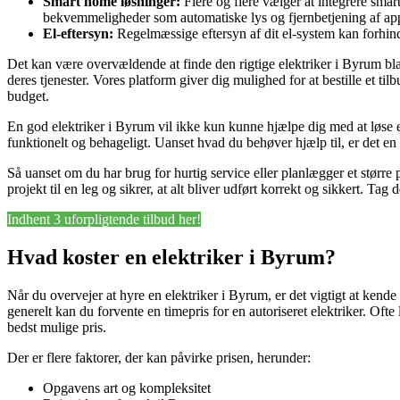
Smart home løsninger:
Flere og flere vælger at integrere sma
bekvemmeligheder som automatiske lys og fjernbetjening af app
El-eftersyn:
Regelmæssige eftersyn af dit el-system kan forhindre
Det kan være overvældende at finde den rigtige elektriker i Byrum blan
deres tjenester. Vores platform giver dig mulighed for at bestille et ti
budget.
En god elektriker i Byrum vil ikke kun kunne hjælpe dig med at løse 
funktionelt og behageligt. Uanset hvad du behøver hjælp til, er det en
Så uanset om du har brug for hurtig service eller planlægger et større 
projekt til en leg og sikrer, at alt bliver udført korrekt og sikkert. Ta
Indhent 3 uforpligtende tilbud her!
Hvad koster en elektriker i Byrum?
Når du overvejer at hyre en elektriker i Byrum, er det vigtigt at kend
generelt kan du forvente en timepris for en autoriseret elektriker. Ofte
bedst mulige pris.
Der er flere faktorer, der kan påvirke prisen, herunder:
Opgavens art og kompleksitet