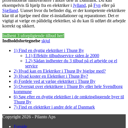
professionelle håndværkere i andre dele af Danmark. Du kan
eksempelvis få hjælp fra en elektriker i
Jylland
, på
Fyn
eller på
Sjælland
. Uanset hvor du befinder dig, er der kompetente elektrikere
klar til at hjælpe med dine el-installationer og reparationer. Det er
vigtigt at vælge en pålidelig elektriker, så du kan få udført dit arbejde
korrekt og sikkert.
Indhent 3 uforpligtende tilbud her!
Indholdsfortegnelse
skjul
1)
Find en dygtig elektriker i Thurø By
1.1)
Effektiv tilbudsservice siden år 2000
1.2)
Sådan indhenter du 3 tilbud på el arbejde og el
service
2)
Hvad kan en Elektriker i Thurø By hjælpe med?
3)
Hvad koster en Elektriker i Thurø By?
4)
Fordele ved at vælge elektriker i Thurø By
5)
Oversigt over elektrikere i Thurø By eller hele Svendborg
kommune
6)
Søg efter en dygtig elektriker i de omkringliggende byer til
Thurø By
7)
Find en elektriker i andre dele af Danmark
Copyright 2026 - Pilanto Aps
Forside