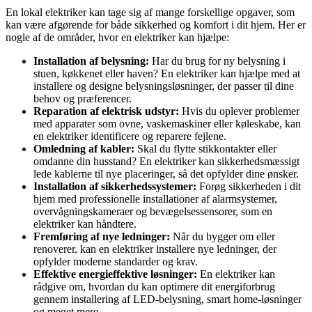
En lokal elektriker kan tage sig af mange forskellige opgaver, som
kan være afgørende for både sikkerhed og komfort i dit hjem. Her er
nogle af de områder, hvor en elektriker kan hjælpe:
Installation af belysning:
Har du brug for ny belysning i
stuen, køkkenet eller haven? En elektriker kan hjælpe med at
installere og designe belysningsløsninger, der passer til dine
behov og præferencer.
Reparation af elektrisk udstyr:
Hvis du oplever problemer
med apparater som ovne, vaskemaskiner eller køleskabe, kan
en elektriker identificere og reparere fejlene.
Omledning af kabler:
Skal du flytte stikkontakter eller
omdanne din husstand? En elektriker kan sikkerhedsmæssigt
lede kablerne til nye placeringer, så det opfylder dine ønsker.
Installation af sikkerhedssystemer:
Forøg sikkerheden i dit
hjem med professionelle installationer af alarmsystemer,
overvågningskameraer og bevægelsessensorer, som en
elektriker kan håndtere.
Fremføring af nye ledninger:
Når du bygger om eller
renoverer, kan en elektriker installere nye ledninger, der
opfylder moderne standarder og krav.
Effektive energieffektive løsninger:
En elektriker kan
rådgive om, hvordan du kan optimere dit energiforbrug
gennem installering af LED-belysning, smart home-løsninger
og meget mere.