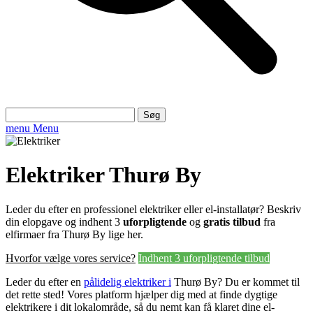
Søg
efter:
menu
Menu
Elektriker Thurø By
Leder du efter en professionel elektriker eller el-installatør? Beskriv
din elopgave og indhent 3
uforpligtende
og
gratis tilbud
fra
elfirmaer fra Thurø By lige her.
Hvorfor vælge vores service?
Indhent 3 uforpligtende tilbud
Leder du efter en
pålidelig elektriker i
Thurø By? Du er kommet til
det rette sted! Vores platform hjælper dig med at finde dygtige
elektrikere i dit lokalområde, så du nemt kan få klaret dine el-