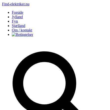
Find-elektriker.nu
Forside
Jylland
Fyn
Sjælland
Om / kontakt