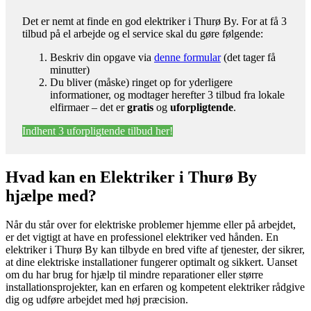
Det er nemt at finde en god elektriker i Thurø By. For at få 3
tilbud på el arbejde og el service skal du gøre følgende:
Beskriv din opgave via
denne formular
(det tager få
minutter)
Du bliver (måske) ringet op for yderligere
informationer, og modtager herefter 3 tilbud fra lokale
elfirmaer – det er
gratis
og
uforpligtende
.
Indhent 3 uforpligtende tilbud her!
Hvad kan en Elektriker i Thurø By
hjælpe med?
Når du står over for elektriske problemer hjemme eller på arbejdet,
er det vigtigt at have en professionel elektriker ved hånden. En
elektriker i Thurø By kan tilbyde en bred vifte af tjenester, der sikrer,
at dine elektriske installationer fungerer optimalt og sikkert. Uanset
om du har brug for hjælp til mindre reparationer eller større
installationsprojekter, kan en erfaren og kompetent elektriker rådgive
dig og udføre arbejdet med høj præcision.