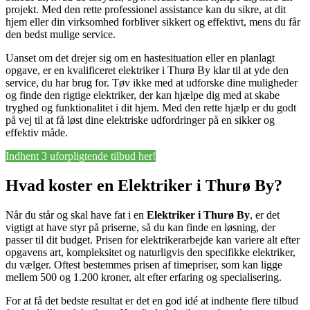
projekt. Med den rette professionel assistance kan du sikre, at dit
hjem eller din virksomhed forbliver sikkert og effektivt, mens du får
den bedst mulige service.
Uanset om det drejer sig om en hastesituation eller en planlagt
opgave, er en kvalificeret elektriker i Thurø By klar til at yde den
service, du har brug for. Tøv ikke med at udforske dine muligheder
og finde den rigtige elektriker, der kan hjælpe dig med at skabe
tryghed og funktionalitet i dit hjem. Med den rette hjælp er du godt
på vej til at få løst dine elektriske udfordringer på en sikker og
effektiv måde.
Indhent 3 uforpligtende tilbud her!
Hvad koster en Elektriker i Thurø By?
Når du står og skal have fat i en
Elektriker i Thurø By
, er det
vigtigt at have styr på priserne, så du kan finde en løsning, der
passer til dit budget. Prisen for elektrikerarbejde kan variere alt efter
opgavens art, kompleksitet og naturligvis den specifikke elektriker,
du vælger. Oftest bestemmes prisen af timepriser, som kan ligge
mellem 500 og 1.200 kroner, alt efter erfaring og specialisering.
For at få det bedste resultat er det en god idé at indhente flere tilbud