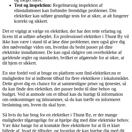
Test og inspektion:
Regelmæssig inspektion af
elinstallationer kan forhindre fremtidige problemer. Din
elektriker kan udføre grundige tests for at sikre, at alt fungerer
korrekt og sikkert.
Det er vigtigt at vælge en elektriker, der har den rette erfaring og
licens til at udføre arbejdet. En professionel elektriker i Thurø By vil
ikke kun være i stand til at løse dine problemer, men også give dig
den nødvendige viden om, hvordan du bedst passer på dine
elektriske installationer. De kan også rådgive om overholdelse af
gældende regler og standarder, hvilket er afgørende for at sikre, at
dit hjem er sikkert.
En stor fordel ved at bruge en platform som find-elektriker.nu er
muligheden for at indhente tilbud fra flere elektrikere i lokalområdet.
Dette giver dig en chance for at sammenligne priser og tjenester, så
du kan finde den elektriker, der passer bedst til dine behov og
budget. Ved at anmode om et tilbud kan du hurtigt få information
om omkostninger og tidsrammer, så du kan træffe en informeret
beslutning om, hvem du skal hyre.
Så hvis du har brug for en elektriker i Thurø By, er der mange
muligheder tilgængelige for at hjælpe dig med dine elektriske behov.
Vær ikke bange for at kontakte flere elektrikere for at få et klart
billede af, hvad de tilbyder, og hvordan de kan hjælpe dig med dit