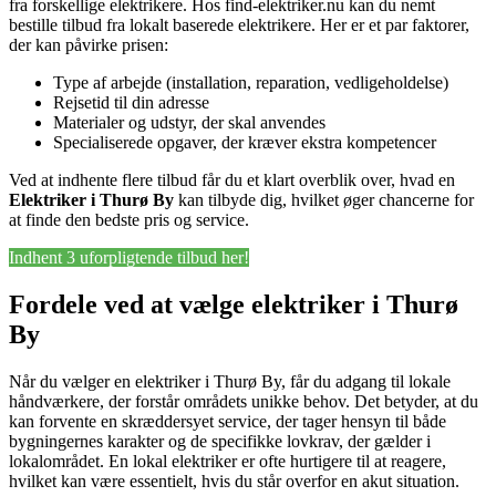
fra forskellige elektrikere. Hos find-elektriker.nu kan du nemt
bestille tilbud fra lokalt baserede elektrikere. Her er et par faktorer,
der kan påvirke prisen:
Type af arbejde (installation, reparation, vedligeholdelse)
Rejsetid til din adresse
Materialer og udstyr, der skal anvendes
Specialiserede opgaver, der kræver ekstra kompetencer
Ved at indhente flere tilbud får du et klart overblik over, hvad en
Elektriker i Thurø By
kan tilbyde dig, hvilket øger chancerne for
at finde den bedste pris og service.
Indhent 3 uforpligtende tilbud her!
Fordele ved at vælge elektriker i Thurø
By
Når du vælger en elektriker i Thurø By, får du adgang til lokale
håndværkere, der forstår områdets unikke behov. Det betyder, at du
kan forvente en skræddersyet service, der tager hensyn til både
bygningernes karakter og de specifikke lovkrav, der gælder i
lokalområdet. En lokal elektriker er ofte hurtigere til at reagere,
hvilket kan være essentielt, hvis du står overfor en akut situation.