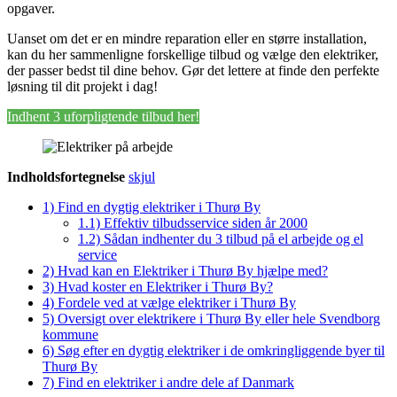
opgaver.
Uanset om det er en mindre reparation eller en større installation,
kan du her sammenligne forskellige tilbud og vælge den elektriker,
der passer bedst til dine behov. Gør det lettere at finde den perfekte
løsning til dit projekt i dag!
Indhent 3 uforpligtende tilbud her!
Indholdsfortegnelse
skjul
1)
Find en dygtig elektriker i Thurø By
1.1)
Effektiv tilbudsservice siden år 2000
1.2)
Sådan indhenter du 3 tilbud på el arbejde og el
service
2)
Hvad kan en Elektriker i Thurø By hjælpe med?
3)
Hvad koster en Elektriker i Thurø By?
4)
Fordele ved at vælge elektriker i Thurø By
5)
Oversigt over elektrikere i Thurø By eller hele Svendborg
kommune
6)
Søg efter en dygtig elektriker i de omkringliggende byer til
Thurø By
7)
Find en elektriker i andre dele af Danmark