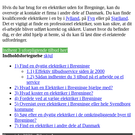
Hvis du har brug for en elektriker uden for Bregninge, kan du
overveje at kontakte et firma i andre dele af Danmark. Du kan finde
kvalificerede elektrikere i en by i
Jylland
, på
Fyn
eller på
Sjælland
.
Det er vigtigt at finde en professionel elektriker, som kan sikre, at dit
el-arbejde bliver udført korrekt og sikkert. Uanset hvor du befinder
dig, er der altid hjælp at hente, så du kan få løst dine el-relaterede
udfordringer.
Indhent 3 uforpligtende tilbud her!
Indholdsfortegnelse
skjul
1)
Find en dygtig elektriker i Bregninge
1.1)
Effektiv tilbudsservice siden år 2000
1.2)
Sådan indhenter du 3 tilbud på el arbejde og el
service
2)
Hvad kan en Elektriker i Bregninge hjælpe med?
3)
Hvad koster en elektriker i Bregninge?
4)
Fordele ved at vælge elektriker i Bregninge
5)
Oversigt over elektrikere i Bregninge eller hele Svendborg
kommune
6)
Søg efter en dygtig elektriker i de omkringliggende byer til
Bregninge?
7)
Find en elektriker i andre dele af Danmark