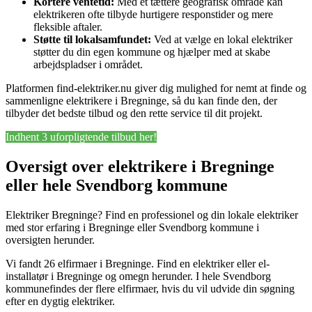
Kortere ventetid:
Med et tættere geografisk område kan
elektrikeren ofte tilbyde hurtigere responstider og mere
fleksible aftaler.
Støtte til lokalsamfundet:
Ved at vælge en lokal elektriker
støtter du din egen kommune og hjælper med at skabe
arbejdspladser i området.
Platformen find-elektriker.nu giver dig mulighed for nemt at finde og
sammenligne elektrikere i Bregninge, så du kan finde den, der
tilbyder det bedste tilbud og den rette service til dit projekt.
Indhent 3 uforpligtende tilbud her!
Oversigt over elektrikere i Bregninge
eller hele Svendborg kommune
Elektriker Bregninge? Find en professionel og din lokale elektriker
med stor erfaring i Bregninge eller Svendborg kommune i
oversigten herunder.
Vi fandt 26 elfirmaer i Bregninge. Find en elektriker eller el-
installatør i Bregninge og omegn herunder. I hele Svendborg
kommunefindes der flere elfirmaer, hvis du vil udvide din søgning
efter en dygtig elektriker.