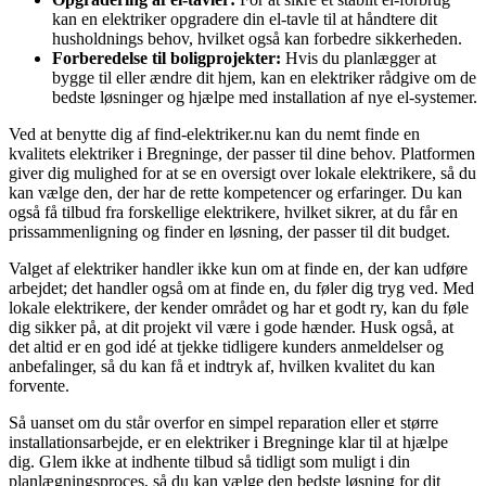
kan en elektriker opgradere din el-tavle til at håndtere dit
husholdnings behov, hvilket også kan forbedre sikkerheden.
Forberedelse til boligprojekter:
Hvis du planlægger at
bygge til eller ændre dit hjem, kan en elektriker rådgive om de
bedste løsninger og hjælpe med installation af nye el-systemer.
Ved at benytte dig af find-elektriker.nu kan du nemt finde en
kvalitets elektriker i Bregninge, der passer til dine behov. Platformen
giver dig mulighed for at se en oversigt over lokale elektrikere, så du
kan vælge den, der har de rette kompetencer og erfaringer. Du kan
også få tilbud fra forskellige elektrikere, hvilket sikrer, at du får en
prissammenligning og finder en løsning, der passer til dit budget.
Valget af elektriker handler ikke kun om at finde en, der kan udføre
arbejdet; det handler også om at finde en, du føler dig tryg ved. Med
lokale elektrikere, der kender området og har et godt ry, kan du føle
dig sikker på, at dit projekt vil være i gode hænder. Husk også, at
det altid er en god idé at tjekke tidligere kunders anmeldelser og
anbefalinger, så du kan få et indtryk af, hvilken kvalitet du kan
forvente.
Så uanset om du står overfor en simpel reparation eller et større
installationsarbejde, er en elektriker i Bregninge klar til at hjælpe
dig. Glem ikke at indhente tilbud så tidligt som muligt i din
planlægningsproces, så du kan vælge den bedste løsning for dit