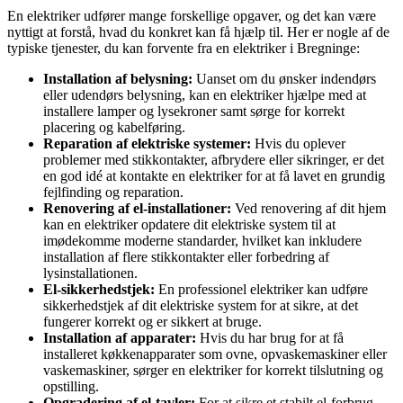
En elektriker udfører mange forskellige opgaver, og det kan være
nyttigt at forstå, hvad du konkret kan få hjælp til. Her er nogle af de
typiske tjenester, du kan forvente fra en elektriker i Bregninge:
Installation af belysning:
Uanset om du ønsker indendørs
eller udendørs belysning, kan en elektriker hjælpe med at
installere lamper og lysekroner samt sørge for korrekt
placering og kabelføring.
Reparation af elektriske systemer:
Hvis du oplever
problemer med stikkontakter, afbrydere eller sikringer, er det
en god idé at kontakte en elektriker for at få lavet en grundig
fejlfinding og reparation.
Renovering af el-installationer:
Ved renovering af dit hjem
kan en elektriker opdatere dit elektriske system til at
imødekomme moderne standarder, hvilket kan inkludere
installation af flere stikkontakter eller forbedring af
lysinstallationen.
El-sikkerhedstjek:
En professionel elektriker kan udføre
sikkerhedstjek af dit elektriske system for at sikre, at det
fungerer korrekt og er sikkert at bruge.
Installation af apparater:
Hvis du har brug for at få
installeret køkkenapparater som ovne, opvaskemaskiner eller
vaskemaskiner, sørger en elektriker for korrekt tilslutning og
opstilling.
Opgradering af el-tavler:
For at sikre et stabilt el-forbrug