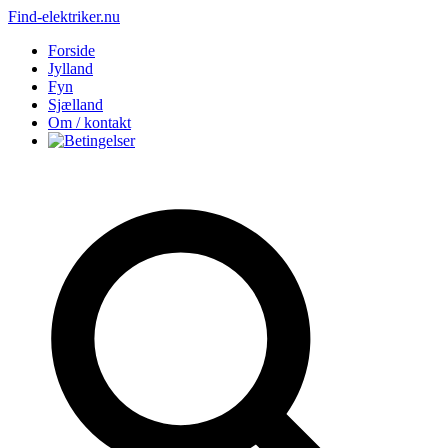
Find-elektriker.nu
Forside
Jylland
Fyn
Sjælland
Om / kontakt