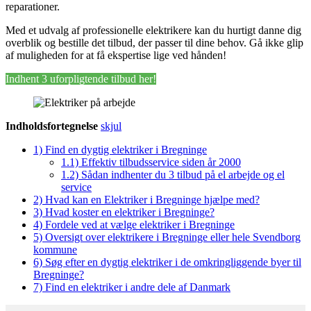
reparationer.
Med et udvalg af professionelle elektrikere kan du hurtigt danne dig
overblik og bestille det tilbud, der passer til dine behov. Gå ikke glip
af muligheden for at få ekspertise lige ved hånden!
Indhent 3 uforpligtende tilbud her!
Indholdsfortegnelse
skjul
1)
Find en dygtig elektriker i Bregninge
1.1)
Effektiv tilbudsservice siden år 2000
1.2)
Sådan indhenter du 3 tilbud på el arbejde og el
service
2)
Hvad kan en Elektriker i Bregninge hjælpe med?
3)
Hvad koster en elektriker i Bregninge?
4)
Fordele ved at vælge elektriker i Bregninge
5)
Oversigt over elektrikere i Bregninge eller hele Svendborg
kommune
6)
Søg efter en dygtig elektriker i de omkringliggende byer til
Bregninge?
7)
Find en elektriker i andre dele af Danmark