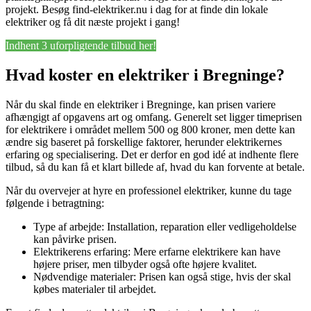
projekt. Besøg find-elektriker.nu i dag for at finde din lokale
elektriker og få dit næste projekt i gang!
Indhent 3 uforpligtende tilbud her!
Hvad koster en elektriker i Bregninge?
Når du skal finde en elektriker i Bregninge, kan prisen variere
afhængigt af opgavens art og omfang. Generelt set ligger timeprisen
for elektrikere i området mellem 500 og 800 kroner, men dette kan
ændre sig baseret på forskellige faktorer, herunder elektrikernes
erfaring og specialisering. Det er derfor en god idé at indhente flere
tilbud, så du kan få et klart billede af, hvad du kan forvente at betale.
Når du overvejer at hyre en professionel elektriker, kunne du tage
følgende i betragtning:
Type af arbejde: Installation, reparation eller vedligeholdelse
kan påvirke prisen.
Elektrikerens erfaring: Mere erfarne elektrikere kan have
højere priser, men tilbyder også ofte højere kvalitet.
Nødvendige materialer: Prisen kan også stige, hvis der skal
købes materialer til arbejdet.