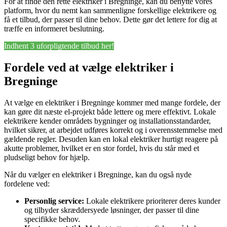
For at finde den rette elektriker i Bregninge, kan du benytte vores
platform, hvor du nemt kan sammenligne forskellige elektrikere og
få et tilbud, der passer til dine behov. Dette gør det lettere for dig at
træffe en informeret beslutning.
Indhent 3 uforpligtende tilbud her!
Fordele ved at vælge elektriker i
Bregninge
At vælge en elektriker i Bregninge kommer med mange fordele, der
kan gøre dit næste el-projekt både lettere og mere effektivt. Lokale
elektrikere kender områdets bygninger og installationsstandarder,
hvilket sikrer, at arbejdet udføres korrekt og i overensstemmelse med
gældende regler. Desuden kan en lokal elektriker hurtigt reagere på
akutte problemer, hvilket er en stor fordel, hvis du står med et
pludseligt behov for hjælp.
Når du vælger en elektriker i Bregninge, kan du også nyde
fordelene ved:
Personlig service:
Lokale elektrikere prioriterer deres kunder
og tilbyder skræddersyede løsninger, der passer til dine
specifikke behov.